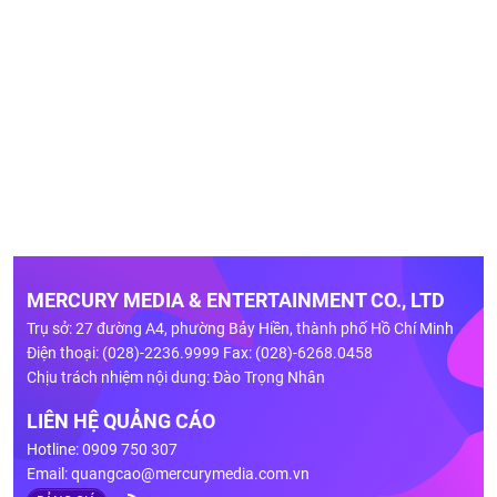
MERCURY MEDIA & ENTERTAINMENT CO., LTD
Trụ sở: 27 đường A4, phường Bảy Hiền, thành phố Hồ Chí Minh
Điện thoại: (028)-2236.9999 Fax: (028)-6268.0458
Chịu trách nhiệm nội dung: Đào Trọng Nhân
LIÊN HỆ QUẢNG CÁO
Hotline: 0909 750 307
Email:
quangcao@mercurymedia.com.vn