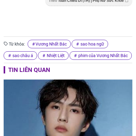
Theo
Toàn Chiêu Di (TH) | Phụ Nữ Sức Khỏe
Từ khóa:
Vương Nhất Bác
sao hoa ngữ
sao châu á
Nhiệt Liệt
phim của Vương Nhất Bác
TIN LIÊN QUAN