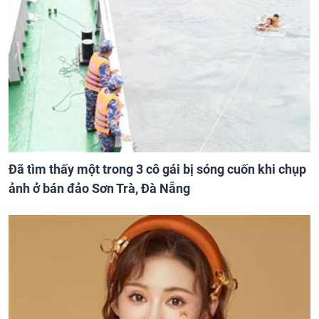
Đã tìm thấy một trong 3 cô gái bị sóng cuốn khi chụp
ảnh ở bán đảo Sơn Trà, Đà Nẵng