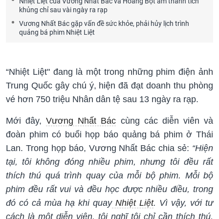
Nhiệt Liệt của Vương Nhất Bác và Hoàng Bột ẵm thành tích
khủng chỉ sau vài ngày ra rạp
Vương Nhất Bác gặp vấn đề sức khỏe, phải hủy lịch trình
quảng bá phim Nhiệt Liệt
“Nhiệt Liệt" đang là một trong những phim điện ảnh
Trung Quốc gây chú ý, hiện đã đạt doanh thu phòng
vé hơn 750 triệu Nhân dân tệ sau 13 ngày ra rạp.
Mới đây,
Vương Nhất Bác
cùng các diễn viên và
đoàn phim có buổi họp báo quảng bá phim ở Thái
Lan. Trong họp báo, Vương Nhất Bác chia sẻ:
“Hiện
tại, tôi không đóng nhiều phim, nhưng tôi đều rất
thích thú quá trình quay của mỗi bộ phim. Mỗi bộ
phim đều rất vui và đều học được nhiều điều, trong
đó có cả mùa hạ khi quay
Nhiệt Liệt
. Vì vậy, với tư
cách là một diễn viên, tôi nghĩ tôi chỉ cần thích thú,