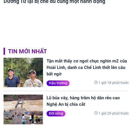
Dương Tử lại bị chê dù cùng một hành động
TIN MỚI NHẤT
Tận mắt thấy cơ ngơi chục nghìn m2 của
Hoài Linh, danh ca Chế Linh thốt lên câu
bất ngờ
1 giờ 18 phút trước
Hậu trường
Lũ bủa vây, hàng trăm hộ dân rẻo cao
Nghệ An bị chia cắt
1 giờ 29 phút trước
Đời sống