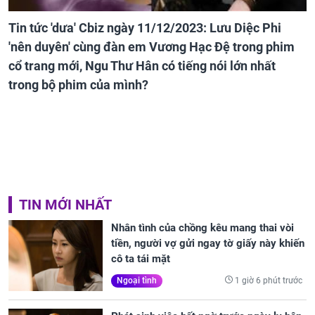
Tin tức 'dưa' Cbiz ngày 11/12/2023: Lưu Diệc Phi
'nên duyên' cùng đàn em Vương Hạc Đệ trong phim
cổ trang mới, Ngu Thư Hân có tiếng nói lớn nhất
trong bộ phim của mình?
TIN MỚI NHẤT
Nhân tình của chồng kêu mang thai vòi
tiền, người vợ gửi ngay tờ giấy này khiến
cô ta tái mặt
1 giờ 6 phút trước
Ngoại tình