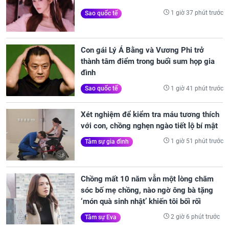
1 giờ 37 phút trước
Sao quốc tế
Con gái Lý Á Bằng và Vương Phi trở
thành tâm điểm trong buổi sum họp gia
đình
1 giờ 41 phút trước
Sao quốc tế
Xét nghiệm để kiểm tra máu tương thích
với con, chồng nghẹn ngào tiết lộ bí mật
1 giờ 51 phút trước
Tâm sự gia đình
Chồng mất 10 năm vẫn một lòng chăm
sóc bố mẹ chồng, nào ngờ ông bà tặng
‘món quà sinh nhật’ khiến tôi bối rối
2 giờ 6 phút trước
Tâm sự Eva