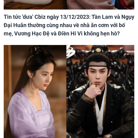
Tin tức 'dưa' Cbiz ngày 13/12/2023: Tần Lam và Ngụy
Đại Huân thường cùng nhau về nhà ăn cơm với bố
mẹ, Vương Hạc Đệ và Điền Hi Vi không hẹn hò?