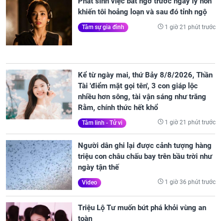
Phát sinh việc bất ngờ trước ngày ly hôn
khiến tôi hoảng loạn và sau đó tỉnh ngộ
1 giờ 21 phút trước
Tâm sự gia đình
Kể từ ngày mai, thứ Bảy 8/8/2026, Thần
Tài 'điểm mặt gọi tên', 3 con giáp lộc
nhiều hơn sông, tài vận sáng như trăng
Rằm, chính thức hết khổ
1 giờ 21 phút trước
Tâm linh - Tử vi
Người dân ghi lại được cảnh tượng hàng
triệu con châu chấu bay trên bầu trời như
ngày tận thế
1 giờ 36 phút trước
Video
Triệu Lộ Tư muốn bứt phá khỏi vùng an
toàn