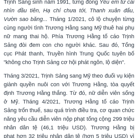
Trịnh Sảng sinh năm 1991, từng đóng
Yêu em từ cái
nhìn đầu tiên, Hạ chí chưa tới, Thanh xuân đấu,
Vườn sao băng...
Tháng 1/2021, cô lộ chuyện từng
cùng người tình Trương Hằng sang Mỹ thuê hai phụ
nữ mang thai hộ. Phía Trương Hằng tố cáo Trịnh
Sảng đòi đem con cho người khác. Sau đó, Tổng
cục Phát thanh, Truyền hình Trung Quốc tuyên bố
"không cho Trịnh Sảng cơ hội phát ngôn, lộ diện".
Tháng 3/2021, Trịnh Sảng sang Mỹ theo đuổi vụ kiện
giành quyền nuôi con với Trương Hằng, tòa quyết
định Trương Hằng thắng. Từ đó, nữ diễn viên sống
ở Mỹ. Tháng 4/2021, Trương Hằng tố cáo Trịnh
Sảng trốn thuế, sau quá trình điều tra, cơ quan chức
năng yêu cầu diễn viên nộp phạt tổng cộng 299 triệu
nhân dân tệ (46,1 triệu USD). Trương Hằng bị
phạt hơn 32 triệu nhân dân tệ (hơn 5 triệu USD) vì