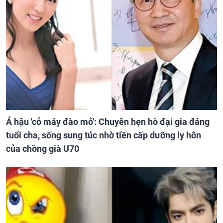
Á hậu 'cỗ máy đào mỏ': Chuyên hẹn hò đại gia đáng
tuổi cha, sống sung túc nhờ tiền cấp dưỡng ly hôn
của chồng già U70