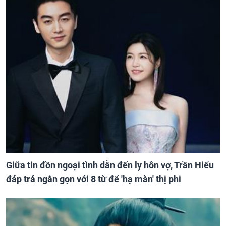
Giữa tin đồn ngoại tình dẫn đến ly hôn vợ, Trần Hiểu
đáp trả ngắn gọn với 8 từ để 'hạ màn' thị phi