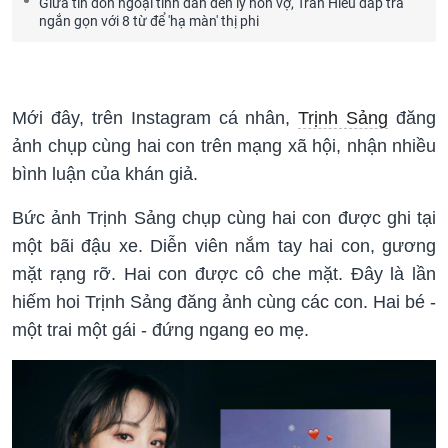
Giữa tin đồn ngoại tình dẫn đến ly hôn vợ, Trần Hiểu đáp trả
ngắn gọn với 8 từ để 'hạ màn' thị phi
Mới đây, trên Instagram cá nhân,
Trịnh Sảng
đăng
ảnh chụp cùng hai con trên mạng xã hội, nhận nhiều
bình luận của khán giả.
Bức ảnh Trịnh Sảng chụp cùng hai con được ghi tại
một bãi đậu xe. Diễn viên nắm tay hai con, gương
mặt rạng rỡ. Hai con được cô che mặt. Đây là lần
hiếm hoi Trịnh Sảng đăng ảnh cùng các con. Hai bé -
một trai một gái - đứng ngang eo mẹ.