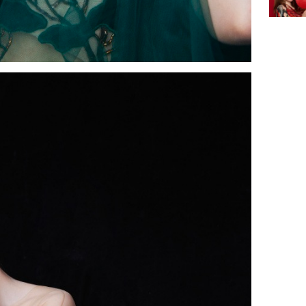
Mão - Th
đạm, mọi
công mỹ