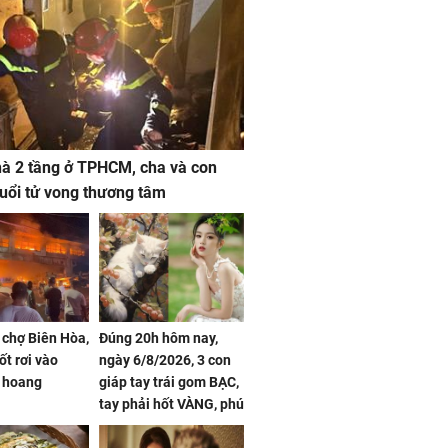
à 2 tầng ở TPHCM, cha và con
 tuổi tử vong thương tâm
 chợ Biên Hòa,
Đúng 20h hôm nay,
ốt rơi vào
ngày 6/8/2026, 3 con
 hoang
giáp tay trái gom BẠC,
tay phải hốt VÀNG, phú
quý ngập nhà, của cải