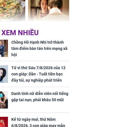
chất đầy kho
ờ loại rau chỉ
Vừa ly hôn, vợ cũ sinh
 XEM NHIỀU
 ở chợ lại có
đứa con giống mình
ng dụng tốt
như đúc nhưng bí mật
Chồng Hồ Hạnh Nhi trở thành
khỏe
phía sau gây sốc
tâm điểm bàn tán trên mạng xã
hội
Tử vi thứ Sáu 7/8/2026 của 12
con giáp: Dần - Tuất tiền bạc
đầy túi, sự nghiệp phát triển
hưng thịnh, Mão - Thân tài lộc
ảm đạm, mọi sự khó thành công
Danh tính nữ diễn viên nổi tiếng
ứ Sáu
mỹ mãn
gặp tai nạn, phải khâu 50 mũi
 của 12 con
 - Tuất tiền
túi, sự nghiệp
Kể từ ngày mai, thứ Năm
ển hưng thịnh,
6/8/2026, 3 con giáp may mắn