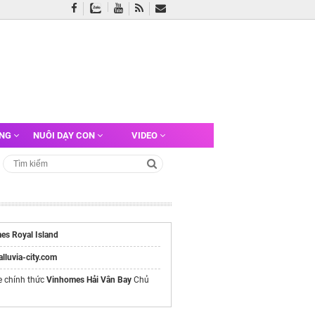
ỠNG
NUÔI DẠY CON
VIDEO
es Royal Island
/alluvia-city.com
e chính thức
Vinhomes Hải Vân Bay
Chủ