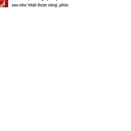
ân tài lộc ảm
sau như 'nhặt được vàng', phúc
 sự khó thành
khí tràn đầy, dễ giàu sụ chỉ sau
 mãn
một đêm