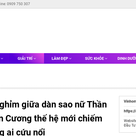
line: 0909 750 307
G
GIẢI TRÍ
LÀM ĐẸP
SỨC KHỎE
DINH DƯ
nghỉm giữa dàn sao nữ Thần
Vinhom
https:/
n Cương thế hệ mới chiếm
Websit
Đầu Tư
g ai cứu nổi