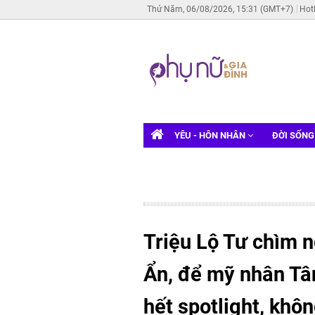
Thứ Năm, 06/08/2026, 15:31 (GMT+7)
Hot
YÊU - HÔN NHÂN
ĐỜI SỐN
Triệu Lộ Tư chìm 
Ẩn, để mỹ nhân Tâ
hết spotlight, khôn