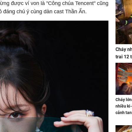
, từng được ví von là "Công chúa Tencent" cũng
ỏ đáng chú ý cùng dàn cast Thần Ẩn.
Cháy nh
trai 12
Cháy lớn
nhiều ki-
cảnh tan