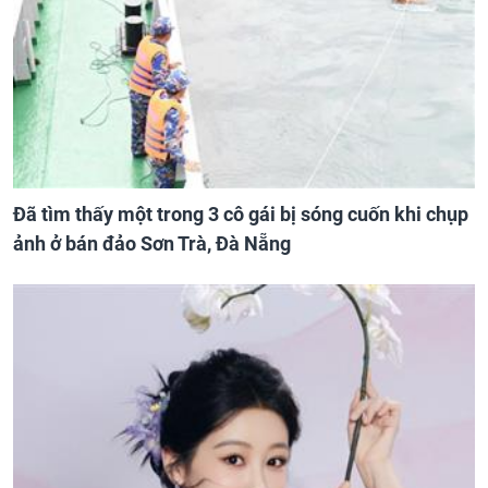
Đã tìm thấy một trong 3 cô gái bị sóng cuốn khi chụp
ảnh ở bán đảo Sơn Trà, Đà Nẵng