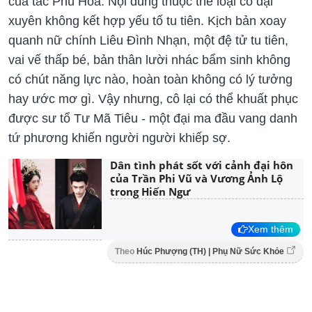
của tác Phù Hoa. Nội dung thuộc thể loại cổ đại
xuyên không kết hợp yếu tố tu tiên. Kịch bản xoay
quanh nữ chính Liêu Đình Nhạn, một đệ tử tu tiên,
vai vế thấp bé, bản thân lười nhác bẩm sinh không
có chút năng lực nào, hoàn toàn không có lý tưởng
hay ước mơ gì. Vậy nhưng, cô lại có thể khuất phục
được sư tổ Tư Mã Tiêu - một đại ma đầu vang danh
tứ phương khiến người người khiếp sợ.
Dân tình phát sốt với cảnh đại hôn
của Trần Phi Vũ và Vương Ảnh Lộ
trong Hiến Ngư
Xem thêm
Theo
Húc Phượng (TH) | Phụ Nữ Sức Khỏe