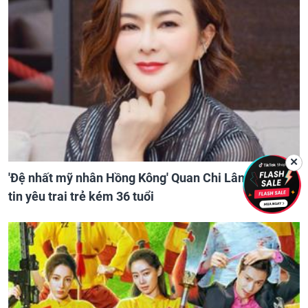
✕
'Đệ nhất mỹ nhân Hồng Kông' Quan Chi Lâm phản hồi
tin yêu trai trẻ kém 36 tuổi