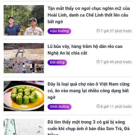
Tận mắt thấy cơ ngơi chục nghìn m2 của
Hoài Linh, danh ca Chế Linh thốt lên câu
bất ngờ
7 giờ 37 phút trước
Hậu trường
Lũ bủa vây, hàng trăm hộ dân rẻo cao
Nghệ An bị chia cắt
7 giờ 49 phút trước
Đời sống
Đây là loại quả chợ nào ở Việt Nam cũng
có, ăn vào mang lại nhiều công dụng bất
ngờ
8 giờ 11 phút trước
Dinh dưỡng
Đã tìm thấy một trong 3 cô gái bị sóng
cuốn khi chụp ảnh ở bán đảo Sơn Trà, Đà