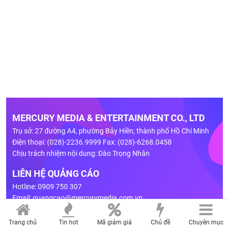
MERCURY MEDIA & ENTERTAINMENT CO., LTD
Trụ sở: 27 đường A4, phường Bảy Hiền, thành phố Hồ Chí Minh
Điện thoại: (028)-2236.9999 Fax: (028)-6268.0458
Chịu trách nhiệm nội dung: Đào Trọng Nhân
LIÊN HỆ QUẢNG CÁO
Hotline: 0909 750 307
Email:
quangcao@mercurymedia.com.vn
BẢNG GIÁ
Trang chủ
Tin hot
Mã giảm giá
Chủ đề
Chuyên mục