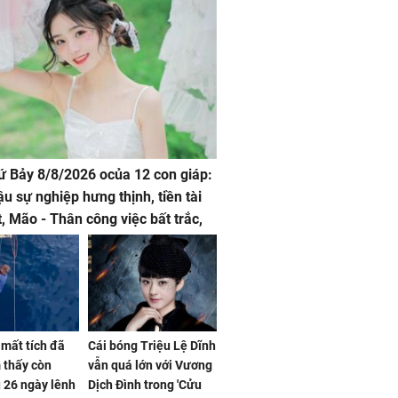
hứ Bảy 8/8/2026 ocủa 12 con giáp:
ậu sự nghiệp hưng thịnh, tiền tài
t, Mão - Thân công việc bất trắc,
t tật mang
mất tích đã
Cái bóng Triệu Lệ Dĩnh
 thấy còn
vẫn quá lớn với Vương
 26 ngày lênh
Dịch Đình trong 'Cửu