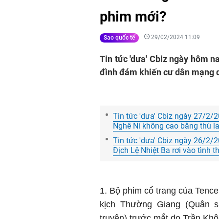
phim mới?
29/02/2024 11:09
Sao quốc tế
Tin tức 'dưa' Cbiz ngày hôm n
đình đám khiến cư dân mạng q
Tin tức 'dưa' Cbiz ngày 27/2/20
Nghê Ni không cao bằng thù l
Tin tức 'dưa' Cbiz ngày 26/2/20
Địch Lệ Nhiệt Ba rơi vào tình 
1. Bộ phim cổ trang của Tence
kịch Thường Giang (Quân s
truyện) trước mắt do Trần Khô