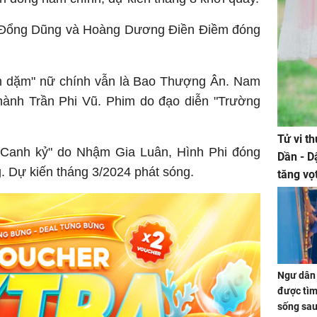
o Đổng Dũng và Hoàng Dương Điền Điềm đóng
n dặm" nữ chính vẫn là Bao Thượng Ân. Nam
ành Trần Phi Vũ. Phim do đạo diễn "Trường
Tử vi t
ũ Canh kỷ" do Nhậm Gia Luân, Hình Phi đóng
Dần - D
g. Dự kiến tháng 3/2024 phát sóng.
tăng vọ
tiền mấ
Ngư dân 
được tìm
sống sau