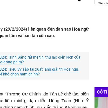
Websit
Đầu Tư
https:
vé máy 
ay (29/2/2024) liên quan đến dàn sao Hoa ngữ
uan tâm và bàn tán xôn xao.
24: Trịnh Sảng rất mê tín, thù lao diễn kịch của
ao đóng phim?
24: Triệu Vy sắp tái xuất làng giải trí Hoa ngữ,
thế khó chọn nam chính?
CÓ T
nt "Trương Cư Chính" do Tân Lệ chế tác, biên
ư liên minh), đạo diễn Uông Tuấn (Như Ý
n đóng nam chính, dự kiến tháng 8 khởi quay.