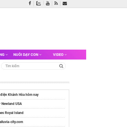
ỠNG
NUÔI DẠY CON
VIDEO
t điện Khánh Hòa hôm nay
y
Newland USA
es Royal Island
/alluvia-city.com