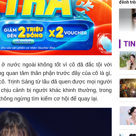
đênh trê
Bình Dư
TIN
Lý Liên K
sau tin đ
cởi áo c
ở nước ngoài không tốt vì cô đã đắc tội với
khỏe
g quan tâm thân phận trước đây của cô là gì,
 cô. Trịnh Sảng từ lâu đã quen được mọi người
 chịu cảnh bị người khác khinh thường, trong
không ngừng tìm kiếm cơ hội để quay lại.
Vì sao T
không đ
Châu Tin
Nhiệt Ba
phim?