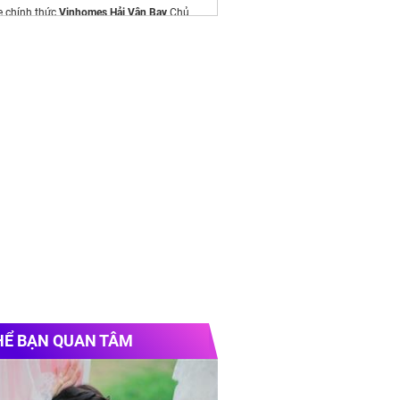
e chính thức
Vinhomes Hải Vân Bay
Chủ
//samnuingoclinhkontum.com/
bay hà nội hội an
HỂ BẠN QUAN TÂM