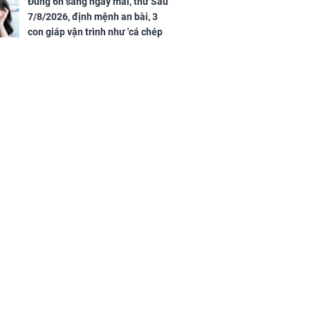
Đúng 6h sáng ngày mai, thứ Sáu
7/8/2026, định mệnh an bài, 3
con giáp vận trình như 'cá chép
hóa rồng', giàu có lên bất chấp,
số đỏ chót như son