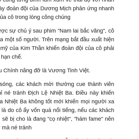
 này đoàn đội của Dương Mịch phản ứng nhanh
ủa cô trong lòng công chúng
ợc sự chú ý sau phim "Nam lai bắc vãng", cô
ủa một số người. Trên mạng bắt đầu xuất hiện
 mỹ của Kim Thần khiến đoàn đội của cô phải
à hạn chế.
Vu Chính nâng đỡ là Vương Tinh Việt.
t sóng, các khách mời thường cue thành viên
hỉ né tránh Địch Lệ Nhiệt Ba. Điều này khiến
ủa Nhiệt Ba không tốt mới khiến mọi người xa
 là do cô ấy vốn quá nổi tiếng, nếu các khách
sẽ bị cho là đang "cọ nhiệt", "hám fame" nên
ý mà né tránh