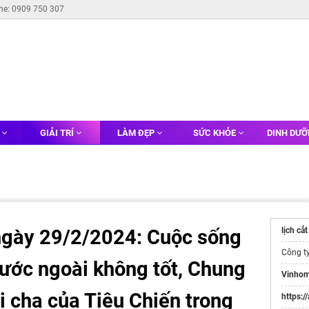
ine: 0909 750 307
G
GIẢI TRÍ
LÀM ĐẸP
SỨC KHỎE
DINH DƯ
 ngày 29/2/2024: Cuộc sống
lịch cắ
Công t
nước ngoài không tốt, Chung
Vinhom
 cha của Tiêu Chiến trong
https:/