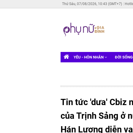
Thứ Sáu, 07/08/2026, 10:43 (GMT+7)
Hotl
YÊU - HÔN NHÂN
ĐỜI SỐN
Tin tức 'dưa' Cbiz
của Trịnh Sảng ở 
Hán Lương diễn vai