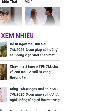
n biển Thái
Môn'
ơng
 XEM NHIỀU
iệt lên tiếng
Cô gái bị ép đi xem
ồn thay tim,
mắt, nhưng vừa thấy
Kể từ ngày mai, thứ Sáu
hứng minh sức
đối tượng mai mối thì
7/8/2026, 3 con giáp 'số hưởng'
đỏ mặt ‘đứng hình’
sau công việc 'xuôi chèo mát
mái', tiền tài 'thu về như nước',
tình duyên viên mãn
Cháy nhà 2 tầng ở TPHCM, cha
và con trai 12 tuổi tử vong
thương tâm
rương Tiểu Phỉ
Đúng 16h30 ngày mai, thứ Sáu
ồng hành cùng
7/8/2026, 3 con giáp 'số hưởng',
h Trì, Địch Lệ
ngồi không cũng có lộc rơi trúng
 quảng bá
đầu, vừa tránh được họa vừa có
tiền vàng