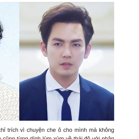
hỉ trích vì chuyện che ô cho mình mà không
ô cũng từng dính lùm xùm về thái độ với nhân