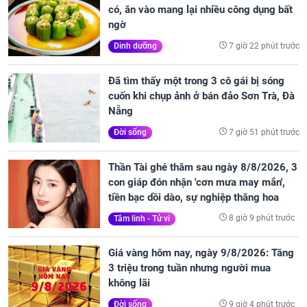
có, ăn vào mang lại nhiều công dụng bất
ngờ
7 giờ 22 phút trước
Dinh dưỡng
Đã tìm thấy một trong 3 cô gái bị sóng
cuốn khi chụp ảnh ở bán đảo Sơn Trà, Đà
Nẵng
7 giờ 51 phút trước
Đời sống
Thần Tài ghé thăm sau ngày 8/8/2026, 3
con giáp đón nhận 'cơn mưa may mắn',
tiền bạc dồi dào, sự nghiệp thăng hoa
8 giờ 9 phút trước
Tâm linh - Tử vi
Giá vàng hôm nay, ngày 9/8/2026: Tăng
3 triệu trong tuần nhưng người mua
không lãi
9 giờ 4 phút trước
Đời sống