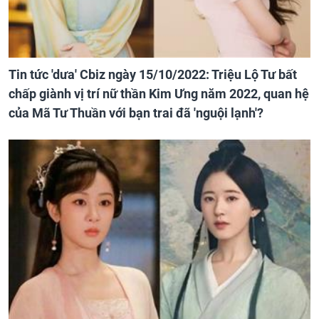
Tin tức 'dưa' Cbiz ngày 15/10/2022: Triệu Lộ Tư bất
chấp giành vị trí nữ thần Kim Ưng năm 2022, quan hệ
của Mã Tư Thuần với bạn trai đã 'nguội lạnh'?