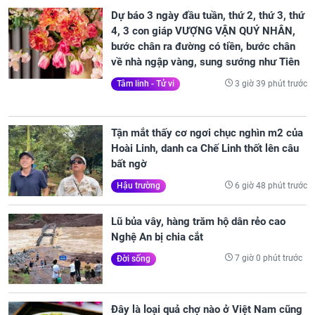
Dự báo 3 ngày đầu tuần, thứ 2, thứ 3, thứ
4, 3 con giáp VƯỢNG VẬN QUÝ NHÂN,
bước chân ra đường có tiền, bước chân
về nhà ngập vàng, sung sướng như Tiên
3 giờ 39 phút trước
Tâm linh - Tử vi
Tận mắt thấy cơ ngơi chục nghìn m2 của
Hoài Linh, danh ca Chế Linh thốt lên câu
bất ngờ
6 giờ 48 phút trước
Hậu trường
Lũ bủa vây, hàng trăm hộ dân rẻo cao
Nghệ An bị chia cắt
7 giờ 0 phút trước
Đời sống
Đây là loại quả chợ nào ở Việt Nam cũng