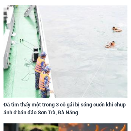
Đã tìm thấy một trong 3 cô gái bị sóng cuốn khi chụp
ảnh ở bán đảo Sơn Trà, Đà Nẵng