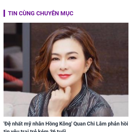
TIN CÙNG CHUYÊN MỤC
'Đệ nhất mỹ nhân Hồng Kông' Quan Chi Lâm phản hồi
tin yêu trai trẻ kém 36 tuổi