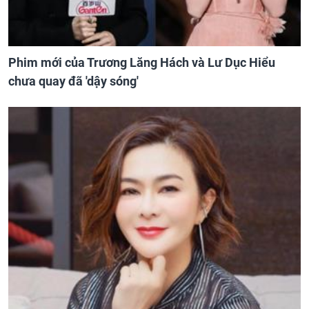
Phim mới của Trương Lăng Hách và Lư Dục Hiểu
chưa quay đã 'dậy sóng'