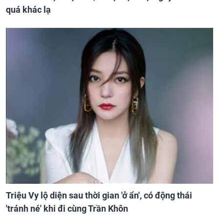
quá khác lạ
Triệu Vy lộ diện sau thời gian 'ở ẩn', có động thái
'tránh né' khi đi cùng Trần Khôn