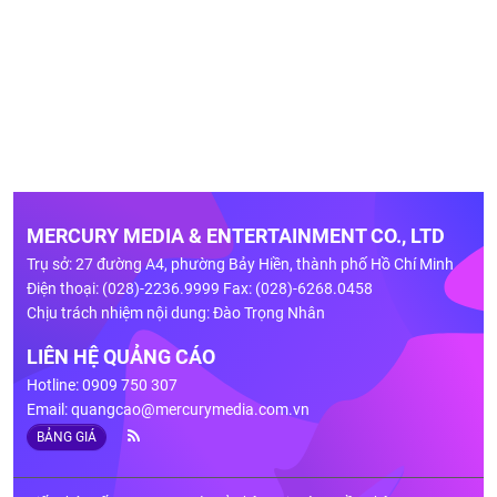
MERCURY MEDIA & ENTERTAINMENT CO., LTD
Trụ sở: 27 đường A4, phường Bảy Hiền, thành phố Hồ Chí Minh
Điện thoại: (028)-2236.9999 Fax: (028)-6268.0458
Chịu trách nhiệm nội dung: Đào Trọng Nhân
LIÊN HỆ QUẢNG CÁO
Hotline: 0909 750 307
Email:
quangcao@mercurymedia.com.vn
BẢNG GIÁ