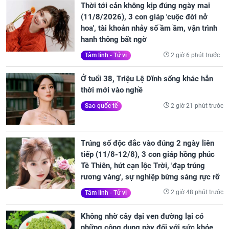
Thời tới cản không kịp đúng ngày mai
(11/8/2026), 3 con giáp 'cuộc đời nở
hoa', tài khoản nhảy số ầm ầm, vận trình
hanh thông bất ngờ
2 giờ 6 phút trước
Tâm linh - Tử vi
Ở tuổi 38, Triệu Lệ Dĩnh sống khác hẳn
thời mới vào nghề
2 giờ 21 phút trước
Sao quốc tế
Trúng số độc đắc vào đúng 2 ngày liên
tiếp (11/8-12/8), 3 con giáp hồng phúc
Tề Thiên, hút cạn lộc Trời, 'đạp trúng
rương vàng', sự nghiệp bừng sáng rực rỡ
2 giờ 48 phút trước
Tâm linh - Tử vi
Không nhờ cây dại ven đường lại có
những công dụng này đối với sức khỏe