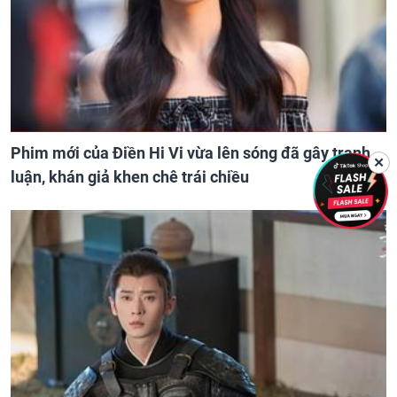
Phim mới của Điền Hi Vi vừa lên sóng đã gây tranh
✕
luận, khán giả khen chê trái chiều