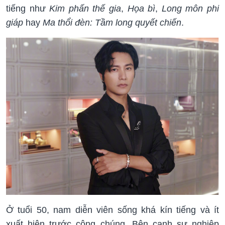
tiếng như
Kim phấn thế gia
,
Họa bì
,
Long môn phi
giáp
hay
Ma thổi đèn: Tầm long quyết chiến
.
Ở tuổi 50, nam diễn viên sống khá kín tiếng và ít
xuất hiện trước công chúng. Bên cạnh sự nghiệp