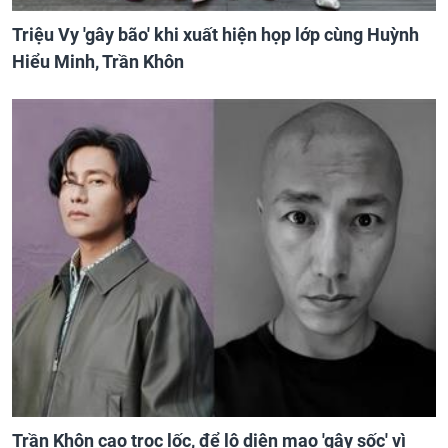
Triệu Vy 'gây bão' khi xuất hiện họp lớp cùng Huỳnh
Hiểu Minh, Trần Khôn
Trần Khôn cạo trọc lốc, để lộ diện mạo 'gây sốc' vì