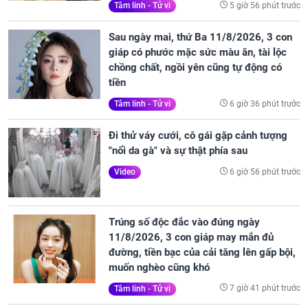
5 giờ 56 phút trước
Tâm linh - Tử vi
Sau ngày mai, thứ Ba 11/8/2026, 3 con
giáp có phước mặc sức màu ăn, tài lộc
chồng chất, ngồi yên cũng tự động có
tiền
6 giờ 36 phút trước
Tâm linh - Tử vi
Đi thử váy cưới, cô gái gặp cảnh tượng
"nổi da gà" và sự thật phía sau
6 giờ 56 phút trước
Video
Trúng số độc đắc vào đúng ngày
11/8/2026, 3 con giáp may mắn đủ
đường, tiền bạc của cải tăng lên gấp bội,
muốn nghèo cũng khó
7 giờ 41 phút trước
Tâm linh - Tử vi