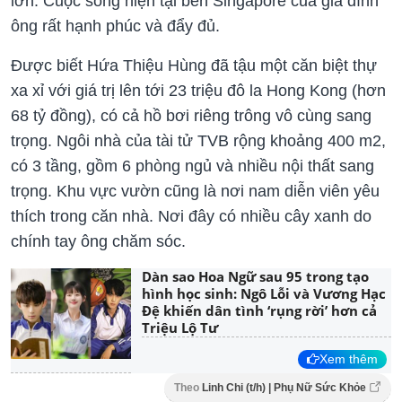
lớn. Cuộc sống hiện tại bên Singapore của gia đình
ông rất hạnh phúc và đẩy đủ.
Được biết Hứa Thiệu Hùng đã tậu một căn biệt thự
xa xỉ với giá trị lên tới 23 triệu đô la Hong Kong (hơn
68 tỷ đồng), có cả hồ bơi riêng trông vô cùng sang
trọng. Ngôi nhà của tài tử TVB rộng khoảng 400 m2,
có 3 tầng, gồm 6 phòng ngủ và nhiều nội thất sang
trọng. Khu vực vườn cũng là nơi nam diễn viên yêu
thích trong căn nhà. Nơi đây có nhiều cây xanh do
chính tay ông chăm sóc.
Dàn sao Hoa Ngữ sau 95 trong tạo
hình học sinh: Ngô Lỗi và Vương Hạc
Đệ khiến dân tình ‘rụng rời’ hơn cả
Triệu Lộ Tư
Xem thêm
Theo
Linh Chi (t/h) | Phụ Nữ Sức Khỏe