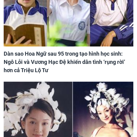
Dàn sao Hoa Ngữ sau 95 trong tạo hình học sinh:
Ngô Lỗi và Vương Hạc Đệ khiến dân tình ‘rụng rời’
hơn cả Triệu Lộ Tư