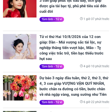
3 con giáp phúc lộc sâu dày, tích góp
được gia tài bạc tỷ, phủ phê tiêu xài đến
cuối đời
1 giờ 37 phút trước
Tâm linh - Tử vi
Tử vi thứ Hai 10/8/2026 của 12 con
giáp: Dần - Mùi vượng sắc tài lộc, sự
nghiệp thăng tiến vượt bậc, Mão - Tỵ
công việc trắc trở, tiền bạc thiếu trước
hụt sau
4 giờ 10 phút trước
Tâm linh - Tử vi
Dự báo 3 ngày đầu tuần, thứ 2, thứ 3, thứ
4, 3 con giáp VƯỢNG VẬN QUÝ NHÂN,
bước chân ra đường có tiền, bước chân
về nhà ngập vàng, sung sướng như Tiên
6 giờ 22 phút trước
Tâm linh - Tử vi