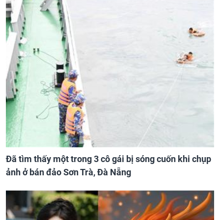
Đã tìm thấy một trong 3 cô gái bị sóng cuốn khi chụp
ảnh ở bán đảo Sơn Trà, Đà Nẵng