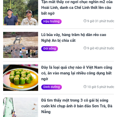
Tận mắt thấy cơ ngơi chục nghìn m2 của
Hoài Linh, danh ca Chế Linh thốt lên câu
bất ngờ
9 giờ 31 phút trước
Hậu trường
Lũ bủa vây, hàng trăm hộ dân rẻo cao
Nghệ An bị chia cắt
9 giờ 43 phút trước
Đời sống
Đây là loại quả chợ nào ở Việt Nam cũng
có, ăn vào mang lại nhiều công dụng bất
ngờ
10 giờ 5 phút trước
Dinh dưỡng
Đã tìm thấy một trong 3 cô gái bị sóng
cuốn khi chụp ảnh ở bán đảo Sơn Trà, Đà
Nẵng