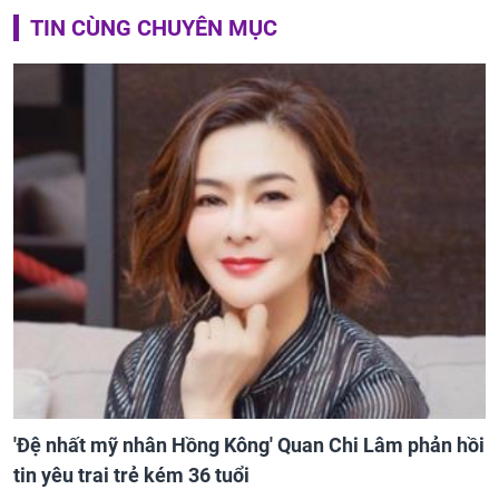
TIN CÙNG CHUYÊN MỤC
'Đệ nhất mỹ nhân Hồng Kông' Quan Chi Lâm phản hồi
tin yêu trai trẻ kém 36 tuổi