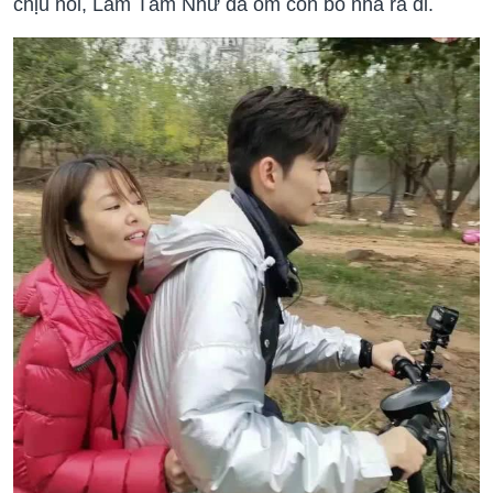
chịu nổi, Lâm Tâm Như đã ôm con bỏ nhà ra đi.