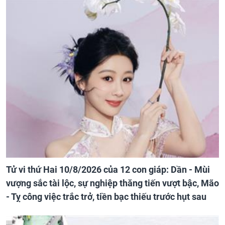
Tử vi thứ Hai 10/8/2026 của 12 con giáp: Dần - Mùi
vượng sắc tài lộc, sự nghiệp thăng tiến vượt bậc, Mão
- Tỵ công việc trắc trở, tiền bạc thiếu trước hụt sau