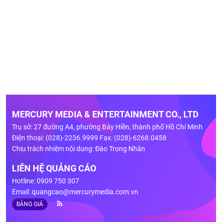
MERCURY MEDIA & ENTERTAINMENT CO., LTD
Trụ sở: 27 đường A4, phường Bảy Hiền, thành phố Hồ Chí Minh
Điện thoại: (028)-2236.9999 Fax: (028)-6268.0458
Chịu trách nhiệm nội dung: Đào Trọng Nhân
LIÊN HỆ QUẢNG CÁO
Hotline: 0909 750 307
Email:
quangcao@mercurymedia.com.vn
BẢNG GIÁ