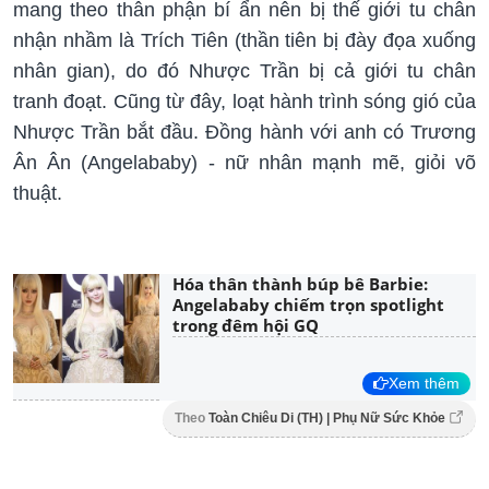
mang theo thân phận bí ẩn nên bị thế giới tu chân
nhận nhầm là Trích Tiên (thần tiên bị đày đọa xuống
nhân gian), do đó Nhược Trần bị cả giới tu chân
tranh đoạt. Cũng từ đây, loạt hành trình sóng gió của
Nhược Trần bắt đầu. Đồng hành với anh có Trương
Ân Ân (Angelababy) - nữ nhân mạnh mẽ, giỏi võ
thuật.
Hóa thân thành búp bê Barbie:
Angelababy chiếm trọn spotlight
trong đêm hội GQ
Xem thêm
Theo
Toàn Chiêu Di (TH) | Phụ Nữ Sức Khỏe