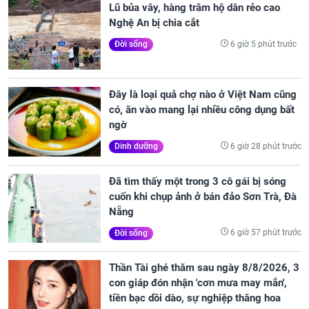
Lũ bủa vây, hàng trăm hộ dân rẻo cao
Nghệ An bị chia cắt
6 giờ 5 phút trước
Đời sống
Đây là loại quả chợ nào ở Việt Nam cũng
có, ăn vào mang lại nhiều công dụng bất
ngờ
6 giờ 28 phút trước
Dinh dưỡng
Đã tìm thấy một trong 3 cô gái bị sóng
cuốn khi chụp ảnh ở bán đảo Sơn Trà, Đà
Nẵng
6 giờ 57 phút trước
Đời sống
Thần Tài ghé thăm sau ngày 8/8/2026, 3
con giáp đón nhận 'cơn mưa may mắn',
tiền bạc dồi dào, sự nghiệp thăng hoa