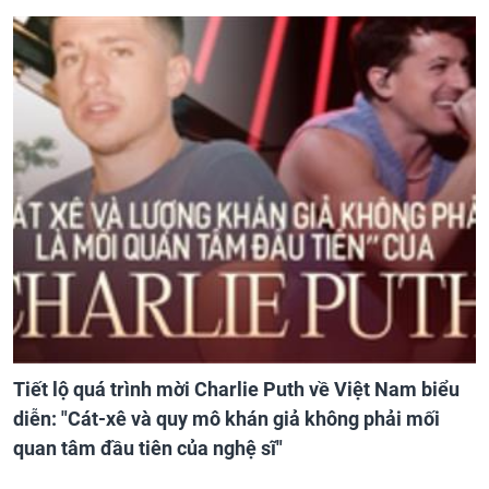
Tiết lộ quá trình mời Charlie Puth về Việt Nam biểu
diễn: "Cát-xê và quy mô khán giả không phải mối
quan tâm đầu tiên của nghệ sĩ"