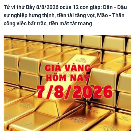
Tử vi thứ Bảy 8/8/2026 ocủa 12 con giáp: Dần - Dậu
sự nghiệp hưng thịnh, tiền tài tăng vọt, Mão - Thân
công việc bất trắc, tiền mất tật mang