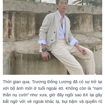
Thời gian qua, Trương Đống Lương đã có sự trở lại
với bộ ảnh mới ở tuổi ngoài 40. Không còn là "nam
thần nụ cười" như xưa, giờ đây ngôi sao 8X lại gây
bất ngờ với vẻ ngoài khác lạ, bụi bặm và quyến rũ