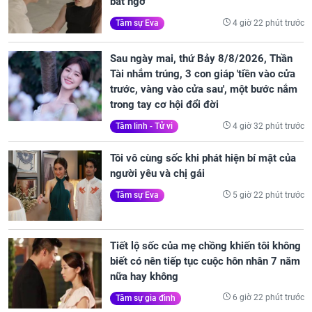
bất ngờ
4 giờ 22 phút trước
Tâm sự Eva
Sau ngày mai, thứ Bảy 8/8/2026, Thần
Tài nhắm trúng, 3 con giáp 'tiền vào cửa
trước, vàng vào cửa sau', một bước nắm
trong tay cơ hội đổi đời
4 giờ 32 phút trước
Tâm linh - Tử vi
Tôi vô cùng sốc khi phát hiện bí mật của
người yêu và chị gái
5 giờ 22 phút trước
Tâm sự Eva
Tiết lộ sốc của mẹ chồng khiến tôi không
biết có nên tiếp tục cuộc hôn nhân 7 năm
nữa hay không
6 giờ 22 phút trước
Tâm sự gia đình