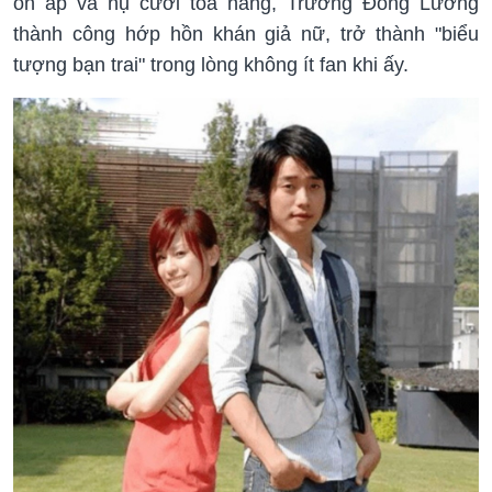
ổn áp và nụ cười tỏa nắng, Trương Đống Lương
thành công hớp hồn khán giả nữ, trở thành "biểu
tượng bạn trai" trong lòng không ít fan khi ấy.