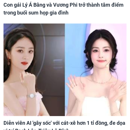
Con gái Lý Á Bằng và Vương Phi trở thành tâm điểm
trong buổi sum họp gia đình
Diễn viên AI 'gây sốc' với cát-xê hơn 1 tỉ đồng, đe dọa