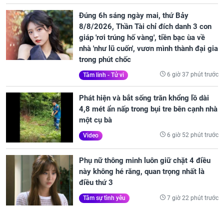
Đúng 6h sáng ngày mai, thứ Bảy
8/8/2026, Thần Tài chỉ đích danh 3 con
giáp 'rơi trúng hố vàng', tiền bạc ùa về
nhà 'như lũ cuốn', vươn mình thành đại gia
trong phút chốc
6 giờ 37 phút trước
Tâm linh - Tử vi
Phát hiện và bắt sống trăn khổng lồ dài
4,8 mét ẩn nấp trong bụi tre bên cạnh nhà
một cụ bà
6 giờ 52 phút trước
Video
Phụ nữ thông minh luôn giữ chặt 4 điều
này không hé răng, quan trọng nhất là
điều thứ 3
7 giờ 22 phút trước
Tâm sự tình yêu