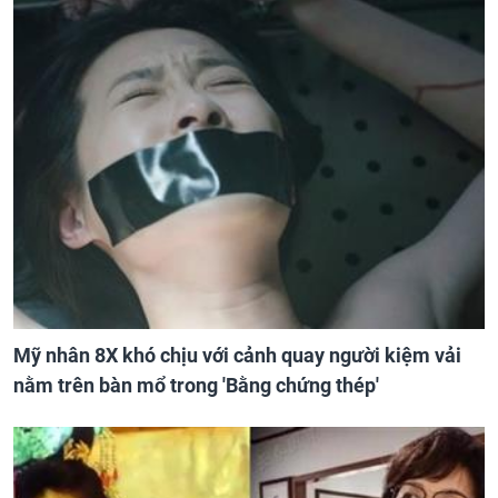
Mỹ nhân 8X khó chịu với cảnh quay người kiệm vải
nằm trên bàn mổ trong 'Bằng chứng thép'