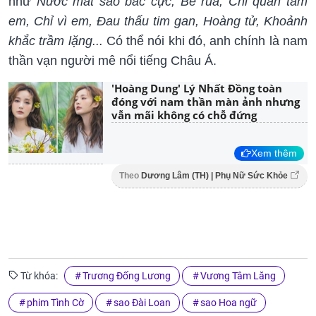
như
Nước mắt sao bắc cực, Bé rùa, Chỉ quan tâm
em, Chỉ vì em, Đau thấu tim gan, Hoàng tử, Khoảnh
khắc trầm lặng...
Có thể nói khi đó, anh chính là nam
thần vạn người mê nổi tiếng Châu Á.
'Hoàng Dung' Lý Nhất Đồng toàn
đóng với nam thần màn ảnh nhưng
vẫn mãi không có chỗ đứng
Xem thêm
Theo
Dương Lâm (TH) | Phụ Nữ Sức Khỏe
Từ khóa:
Trương Đống Lương
Vương Tâm Lăng
phim Tình Cờ
sao Đài Loan
sao Hoa ngữ