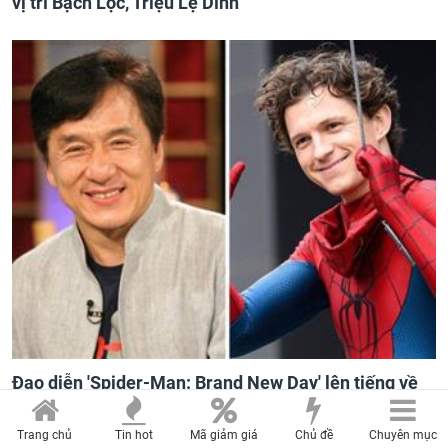
vị trí Bạch Lộc, Triệu Lệ Dĩnh
Đạo diễn 'Spider-Man: Brand New Day' lên tiếng về
tin đồn liên quan đến Thành Long
Trang chủ
Tin hot
Mã giảm giá
Chủ đề
Chuyên mục