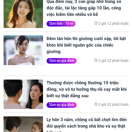
Qua đêm nay, 3 con giáp nhờ trúng số
độc đắc, tài lộc tăng gấp 10 lần, công
việc kiếm tiền nhiều vô kể
2 giờ 12 phút trước
Tâm linh - Tử vi
Đêm tân hôn thì giường cưới sập, tôi bật
khóc khi biết nguồn gốc của chiếc
giường
2 giờ 22 phút trước
Tâm sự gia đình
Thường được chồng thường 10 triệu
đồng, vợ vô tư hưởng thụ rồi cay mắt khi
biết sự thật đằng sau
3 giờ 22 phút trước
Tâm sự gia đình
Ly hôn 3 năm, chồng cũ bất chợt tìm đến
đòi quyển sách trong nhà kho và sự thật