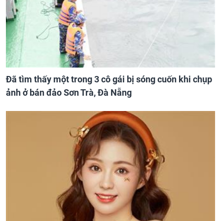
Đã tìm thấy một trong 3 cô gái bị sóng cuốn khi chụp
ảnh ở bán đảo Sơn Trà, Đà Nẵng