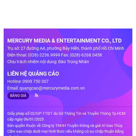
MERCURY MEDIA & ENTERTAINMENT CO., LTD
Trụ sở: 27 đường A4, phường Bảy Hiền, thành phố Hồ Chí Minh
Điện thoại: (028)-2236.9999 Fax: (028)-6268.0458
Chịu trách nhiệm nội dung: Đào Trọng Nhân
LIÊN HỆ QUẢNG CÁO
Hotline: 0909 750 307
Email:
quangcao@mercurymedia.com.vn
BẢNG GIÁ
Giấy phép số 02/GP-TTĐT do Sở Thông Tin và Truyền Thông Tp.HCM
cấp ngày 06/01/2025
Bản quyền thuộc về Công ty TNHH Truyền thông và giải trí Sao Thủy.
Cấm sao chép dưới mọi hình thức nếu không có sự chấp thuận bằng