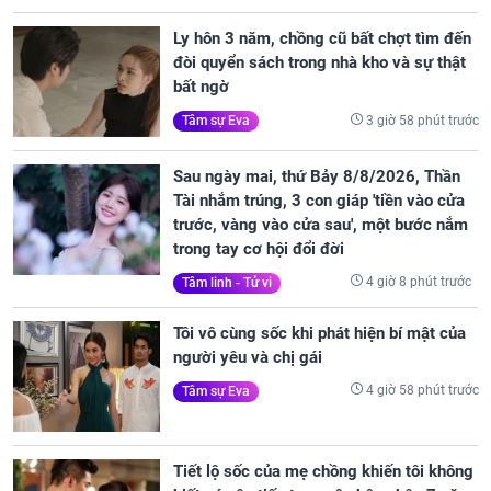
Ly hôn 3 năm, chồng cũ bất chợt tìm đến
đòi quyển sách trong nhà kho và sự thật
bất ngờ
3 giờ 58 phút trước
Tâm sự Eva
Sau ngày mai, thứ Bảy 8/8/2026, Thần
Tài nhắm trúng, 3 con giáp 'tiền vào cửa
trước, vàng vào cửa sau', một bước nắm
trong tay cơ hội đổi đời
4 giờ 8 phút trước
Tâm linh - Tử vi
Tôi vô cùng sốc khi phát hiện bí mật của
người yêu và chị gái
4 giờ 58 phút trước
Tâm sự Eva
Tiết lộ sốc của mẹ chồng khiến tôi không