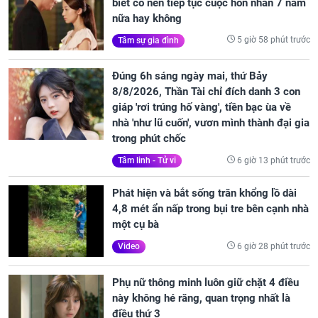
biết có nên tiếp tục cuộc hôn nhân 7 năm
nữa hay không
5 giờ 58 phút trước
Tâm sự gia đình
Đúng 6h sáng ngày mai, thứ Bảy
8/8/2026, Thần Tài chỉ đích danh 3 con
giáp 'rơi trúng hố vàng', tiền bạc ùa về
nhà 'như lũ cuốn', vươn mình thành đại gia
trong phút chốc
6 giờ 13 phút trước
Tâm linh - Tử vi
Phát hiện và bắt sống trăn khổng lồ dài
4,8 mét ẩn nấp trong bụi tre bên cạnh nhà
một cụ bà
6 giờ 28 phút trước
Video
Phụ nữ thông minh luôn giữ chặt 4 điều
này không hé răng, quan trọng nhất là
điều thứ 3