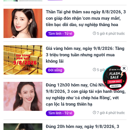
Thần Tài ghé thăm sau ngày 8/8/2026, 3
con giáp đón nhận 'cơn mưa may mắn',
tiền bạc dồi dào, sự nghiệp thăng hoa
5 giờ 4 phút trước
Tâm linh - Tử vi
Giá vàng hôm nay, ngày 9/8/2026: Tăng
3 triệu trong tuần nhưng người mua
không lãi
✕
5 giờ 59 phút trước
Đời sống
Đúng 12h30 hôm nay, Chủ Nhật
9/8/2026, 3 con giáp tài vận hanh thông,
sự nghiệp như 'cá chép hóa Rồng', vét
cạn lộc lá trong thiên hạ
7 giờ 4 phút trước
Tâm linh - Tử vi
Đúng 20h hôm nay, ngày 9/8/2026, 3