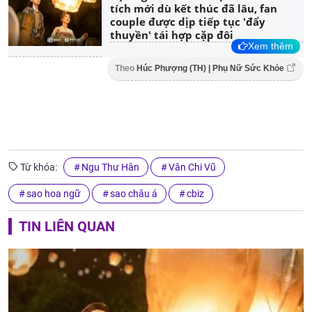
tích mới dù kết thúc đã lâu, fan
couple được dịp tiếp tục 'đẩy
thuyền' tái hợp cặp đôi
Xem thêm
Theo
Húc Phượng (TH) | Phụ Nữ Sức Khỏe
Từ khóa:
Ngu Thư Hân
Vân Chi Vũ
sao hoa ngữ
sao châu á
cbiz
TIN LIÊN QUAN