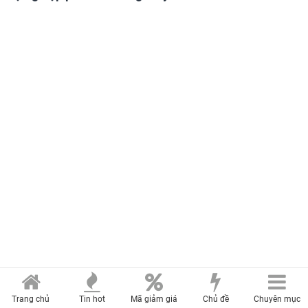
Trang chủ
Tin hot
Mã giảm giá
Chủ đề
Chuyên mục