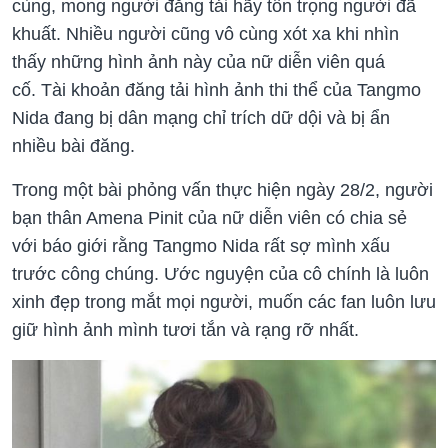
cùng, mong người đăng tải hãy tôn trọng người đã
khuất. Nhiều người cũng vô cùng xót xa khi nhìn
thấy những hình ảnh này của nữ diễn viên quá
cố. Tài khoản đăng tải hình ảnh thi thể của Tangmo
Nida đang bị dân mạng chỉ trích dữ dội và bị ẩn
nhiều bài đăng.
Trong một bài phỏng vấn thực hiện ngày 28/2, người
bạn thân Amena Pinit của nữ diễn viên có chia sẻ
với báo giới rằng Tangmo Nida rất sợ mình xấu
trước công chúng. Ước nguyện của cô chính là luôn
xinh đẹp trong mắt mọi người, muốn các fan luôn lưu
giữ hình ảnh mình tươi tắn và rạng rỡ nhất.