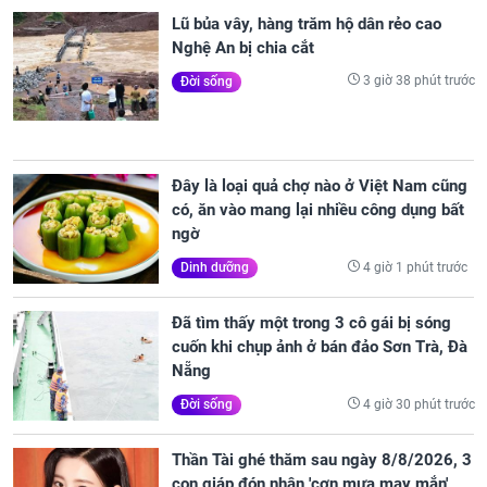
Lũ bủa vây, hàng trăm hộ dân rẻo cao
Nghệ An bị chia cắt
3 giờ 38 phút trước
Đời sống
Đây là loại quả chợ nào ở Việt Nam cũng
có, ăn vào mang lại nhiều công dụng bất
ngờ
4 giờ 1 phút trước
Dinh dưỡng
Đã tìm thấy một trong 3 cô gái bị sóng
cuốn khi chụp ảnh ở bán đảo Sơn Trà, Đà
Nẵng
4 giờ 30 phút trước
Đời sống
Thần Tài ghé thăm sau ngày 8/8/2026, 3
con giáp đón nhận 'cơn mưa may mắn',