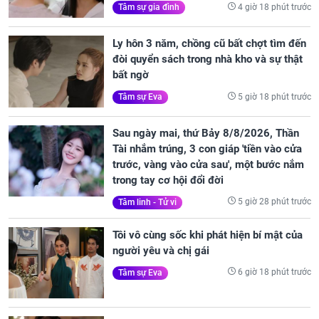
4 giờ 18 phút trước
Tâm sự gia đình
Ly hôn 3 năm, chồng cũ bất chợt tìm đến
đòi quyển sách trong nhà kho và sự thật
bất ngờ
5 giờ 18 phút trước
Tâm sự Eva
Sau ngày mai, thứ Bảy 8/8/2026, Thần
Tài nhắm trúng, 3 con giáp 'tiền vào cửa
trước, vàng vào cửa sau', một bước nắm
trong tay cơ hội đổi đời
5 giờ 28 phút trước
Tâm linh - Tử vi
Tôi vô cùng sốc khi phát hiện bí mật của
người yêu và chị gái
6 giờ 18 phút trước
Tâm sự Eva