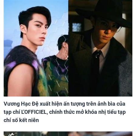
Vương Hạc Đệ xuất hiện ấn tượng trên ảnh bìa của
tạp chí L'OFFICIEL, chính thức mở khóa nhị tiểu tạp
chí số kết niên