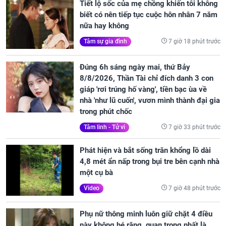
Tiết lộ sốc của mẹ chồng khiến tôi không
biết có nên tiếp tục cuộc hôn nhân 7 năm
nữa hay không
7 giờ 18 phút trước
Tâm sự gia đình
Đúng 6h sáng ngày mai, thứ Bảy
8/8/2026, Thần Tài chỉ đích danh 3 con
giáp 'rơi trúng hố vàng', tiền bạc ùa về
nhà 'như lũ cuốn', vươn mình thành đại gia
trong phút chốc
7 giờ 33 phút trước
Tâm linh - Tử vi
Phát hiện và bắt sống trăn khổng lồ dài
4,8 mét ẩn nấp trong bụi tre bên cạnh nhà
một cụ bà
7 giờ 48 phút trước
Video
Phụ nữ thông minh luôn giữ chặt 4 điều
này không hé răng, quan trọng nhất là