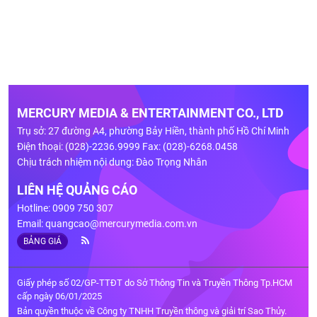
MERCURY MEDIA & ENTERTAINMENT CO., LTD
Trụ sở: 27 đường A4, phường Bảy Hiền, thành phố Hồ Chí Minh
Điện thoại: (028)-2236.9999 Fax: (028)-6268.0458
Chịu trách nhiệm nội dung: Đào Trọng Nhân
LIÊN HỆ QUẢNG CÁO
Hotline: 0909 750 307
Email:
quangcao@mercurymedia.com.vn
BẢNG GIÁ
Giấy phép số 02/GP-TTĐT do Sở Thông Tin và Truyền Thông Tp.HCM
cấp ngày 06/01/2025
Bản quyền thuộc về Công ty TNHH Truyền thông và giải trí Sao Thủy.