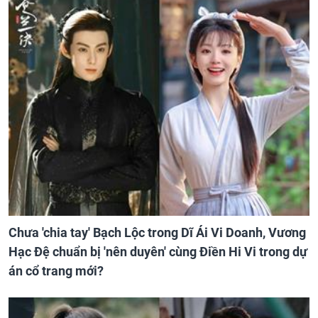
Chưa 'chia tay' Bạch Lộc trong Dĩ Ái Vi Doanh, Vương
Hạc Đệ chuẩn bị 'nên duyên' cùng Điền Hi Vi trong dự
án cổ trang mới?