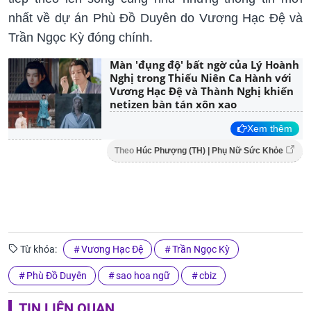
nhất về dự án Phù Đồ Duyên do Vương Hạc Đệ và
Trần Ngọc Kỳ đóng chính.
Màn 'đụng độ' bất ngờ của Lý Hoành
Nghị trong Thiếu Niên Ca Hành với
Vương Hạc Đệ và Thành Nghị khiến
netizen bàn tán xôn xao
Xem thêm
Theo
Húc Phượng (TH) | Phụ Nữ Sức Khỏe
Từ khóa:
Vương Hạc Đệ
Trần Ngọc Kỳ
Phù Đồ Duyên
sao hoa ngữ
cbiz
TIN LIÊN QUAN