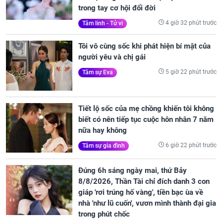
trong tay cơ hội đổi đời
4 giờ 32 phút trước
Tâm linh - Tử vi
Tôi vô cùng sốc khi phát hiện bí mật của
người yêu và chị gái
5 giờ 22 phút trước
Tâm sự Eva
Tiết lộ sốc của mẹ chồng khiến tôi không
biết có nên tiếp tục cuộc hôn nhân 7 năm
nữa hay không
6 giờ 22 phút trước
Tâm sự gia đình
Đúng 6h sáng ngày mai, thứ Bảy
8/8/2026, Thần Tài chỉ đích danh 3 con
giáp 'rơi trúng hố vàng', tiền bạc ùa về
nhà 'như lũ cuốn', vươn mình thành đại gia
trong phút chốc