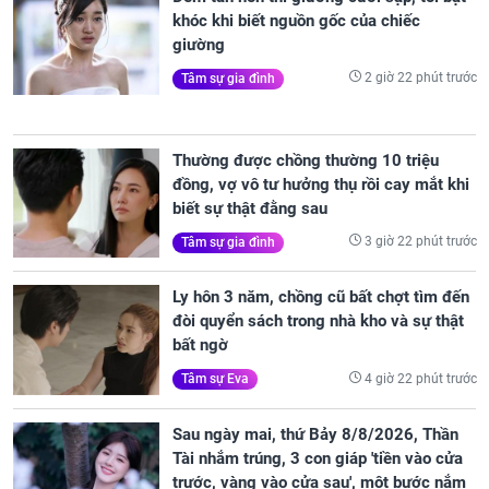
khóc khi biết nguồn gốc của chiếc
giường
2 giờ 22 phút trước
Tâm sự gia đình
Thường được chồng thường 10 triệu
đồng, vợ vô tư hưởng thụ rồi cay mắt khi
biết sự thật đằng sau
3 giờ 22 phút trước
Tâm sự gia đình
Ly hôn 3 năm, chồng cũ bất chợt tìm đến
đòi quyển sách trong nhà kho và sự thật
bất ngờ
4 giờ 22 phút trước
Tâm sự Eva
Sau ngày mai, thứ Bảy 8/8/2026, Thần
Tài nhắm trúng, 3 con giáp 'tiền vào cửa
trước, vàng vào cửa sau', một bước nắm