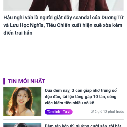
Hậu nghi vấn là người giật dây scandal của Dương Tử
và Lưu Học Nghĩa, Tiêu Chiến xuất hiện xuề xòa kém
điển trai hẳn
TIN MỚI NHẤT
Qua đêm nay, 3 con giáp nhờ trúng số
độc đắc, tài lộc tăng gấp 10 lần, công
việc kiếm tiền nhiều vô kể
2 giờ 12 phút trước
Tâm linh - Tử vi
Đêm tân hôn thì giường cưới sập, tôi bật