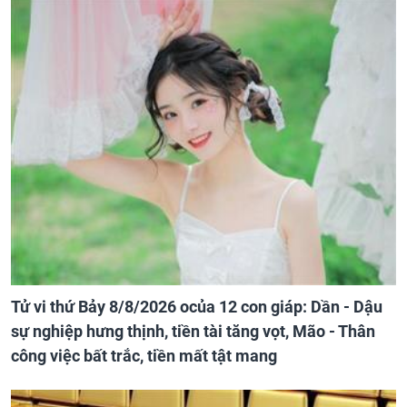
Tử vi thứ Bảy 8/8/2026 ocủa 12 con giáp: Dần - Dậu
sự nghiệp hưng thịnh, tiền tài tăng vọt, Mão - Thân
công việc bất trắc, tiền mất tật mang