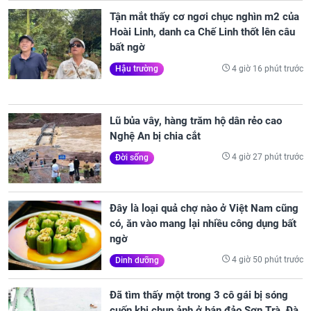
Tận mắt thấy cơ ngơi chục nghìn m2 của
Hoài Linh, danh ca Chế Linh thốt lên câu
bất ngờ
4 giờ 16 phút trước
Hậu trường
Lũ bủa vây, hàng trăm hộ dân rẻo cao
Nghệ An bị chia cắt
4 giờ 27 phút trước
Đời sống
Đây là loại quả chợ nào ở Việt Nam cũng
có, ăn vào mang lại nhiều công dụng bất
ngờ
4 giờ 50 phút trước
Dinh dưỡng
Đã tìm thấy một trong 3 cô gái bị sóng
cuốn khi chụp ảnh ở bán đảo Sơn Trà, Đà