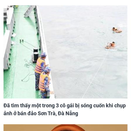
Đã tìm thấy một trong 3 cô gái bị sóng cuốn khi chụp
ảnh ở bán đảo Sơn Trà, Đà Nẵng