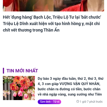
Hết 'đụng hàng' Bạch Lộc, Triệu Lộ Tư lại 'bắt chước'
Triệu Lệ Dĩnh xuất hiện với tạo hình hồng y, mặt chi
chít vết thương trong Thần Ẩn
TIN MỚI NHẤT
Dự báo 3 ngày đầu tuần, thứ 2, thứ 3, thứ
4, 3 con giáp VƯỢNG VẬN QUÝ NHÂN,
bước chân ra đường có tiền, bước chân
về nhà ngập vàng, sung sướng như Tiên
1 giờ 7 phút trước
Tâm linh - Tử vi