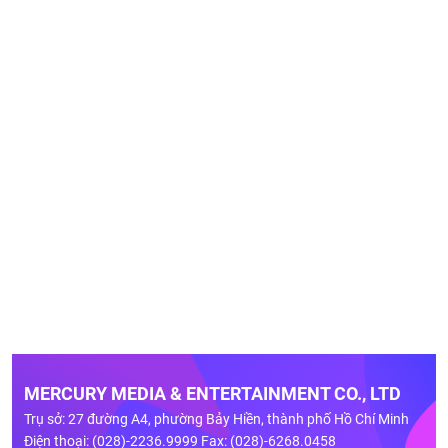
MERCURY MEDIA & ENTERTAINMENT CO., LTD
Trụ sở: 27 đường A4, phường Bảy Hiền, thành phố Hồ Chí Minh
Điện thoại: (028)-2236.9999 Fax: (028)-6268.0458