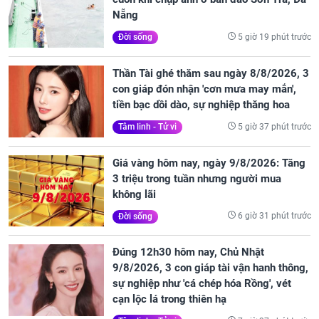
Nẵng
5 giờ 19 phút trước
Đời sống
Thần Tài ghé thăm sau ngày 8/8/2026, 3
con giáp đón nhận 'cơn mưa may mắn',
tiền bạc dồi dào, sự nghiệp thăng hoa
5 giờ 37 phút trước
Tâm linh - Tử vi
Giá vàng hôm nay, ngày 9/8/2026: Tăng
3 triệu trong tuần nhưng người mua
không lãi
6 giờ 31 phút trước
Đời sống
Đúng 12h30 hôm nay, Chủ Nhật
9/8/2026, 3 con giáp tài vận hanh thông,
sự nghiệp như 'cá chép hóa Rồng', vét
cạn lộc lá trong thiên hạ