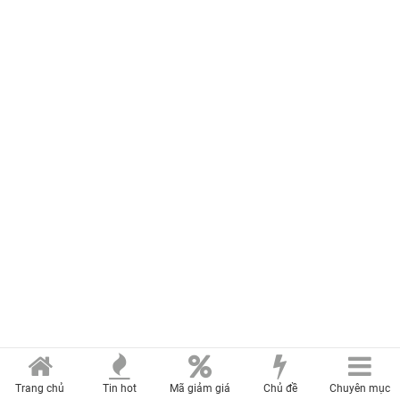
Trang chủ
Tin hot
Mã giảm giá
Chủ đề
Chuyên mục