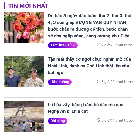
TIN MỚI NHẤT
Dự báo 3 ngày đầu tuần, thứ 2, thứ 3, thứ
4, 3 con giáp VƯỢNG VẬN QUÝ NHÂN,
bước chân ra đường có tiền, bước chân
về nhà ngập vàng, sung sướng như Tiên
2 giờ 20 phút trước
Tâm linh - Tử vi
Tận mắt thấy cơ ngơi chục nghìn m2 của
Hoài Linh, danh ca Chế Linh thốt lên câu
bất ngờ
5 giờ 30 phút trước
Hậu trường
Lũ bủa vây, hàng trăm hộ dân rẻo cao
Nghệ An bị chia cắt
5 giờ 41 phút trước
Đời sống