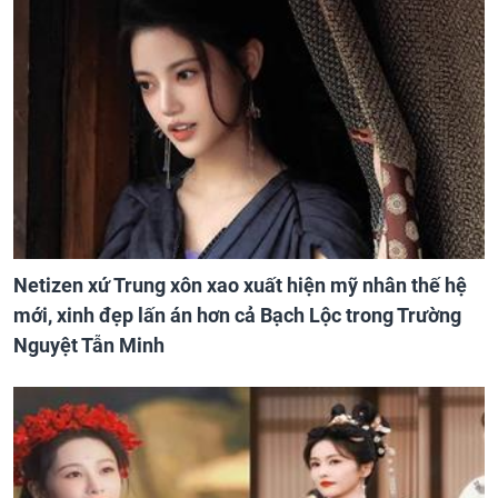
Netizen xứ Trung xôn xao xuất hiện mỹ nhân thế hệ
mới, xinh đẹp lấn án hơn cả Bạch Lộc trong Trường
Nguyệt Tẫn Minh