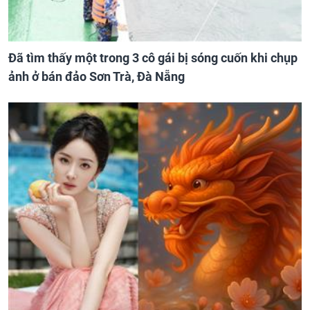
Đã tìm thấy một trong 3 cô gái bị sóng cuốn khi chụp
ảnh ở bán đảo Sơn Trà, Đà Nẵng