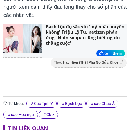
người xem cảm thấy đau lòng thay cho số phận của
các nhân vật.
Bạch Lộc đọ sắc với 'mỹ nhân xuyên
không' Triệu Lộ Tư, netizen phản
ứng: 'Nhìn sơ qua cũng biết người
thắng cuộc'
Xem thêm
Theo
Hạc Hiên (TH) | Phụ Nữ Sức Khỏe
Từ khóa:
Cúc Tịnh Y
Bạch Lộc
sao Châu Á
sao Hoa ngữ
Cbiz
TIN LIÊN QUAN