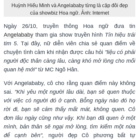
Huỳnh Hiểu Minh và Angelababy từng là cặp đôi đẹp
của showbiz Hoa ngữ. Ảnh: Internet
Ngày 26/10, truyền thông Hoa ngữ đưa tin
Angelababy
tham gia show truyền hình
Tín hiệu trái
tim 5
. Tại đây, nữ diễn viên chia sẻ quan điểm về
chuyện tình cảm khi nhận được câu hỏi
"liệu có phải
người độc thân càng lâu, càng khó mở lòng cho mối
quan hệ mới"
từ MC Ngô Hân.
Với Angelababy, cô cho rằng quan điểm này không
sai.
"Khi yêu một người lâu dài, bạn sẽ quen thuộc
với việc có người đó ở cạnh. Bỗng ngày nào đó họ
rời đi, bạn sẽ cảm thấy mất mát, không quen. Cô
đơn lâu ngày cũng như vậy. Khi bạn đã quen ở một
mình, bản thân sẽ ngại mở lòng, tìm kiếm một nửa
để cạnh bên",
người đẹp Cô phương bất tự