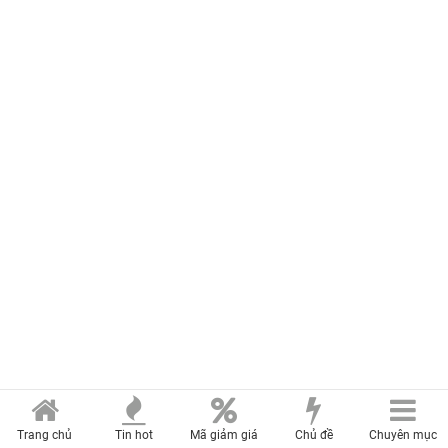
Trang chủ
Tin hot
Mã giảm giá
Chủ đề
Chuyên mục