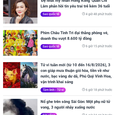
'Đệ nhất mỹ nhân Hồng Kông' Quan Chi
Lâm phản hồi tin yêu trai trẻ kém 36 tuổi
4 giờ 48 phút trước
Sao quốc tế
Phim Châu Tinh Trì đại thắng phòng vé,
doanh thu vượt 8.600 tỷ đồng
6 giờ 15 phút trước
Sao quốc tế
Tử vi tuần mới (từ 10 đến 16/8/2026), 3
con giáp mưa thuận gió hòa, tiền về như
nước, bạc vàng dư dả, Phú Quý Vinh Hoa,
vận trình khai sáng
6 giờ 18 phút trước
Tâm linh - Tử vi
Nổ ghe trên sông Sài Gòn: Một phụ nữ tử
vong, 3 người nhảy xuống nước