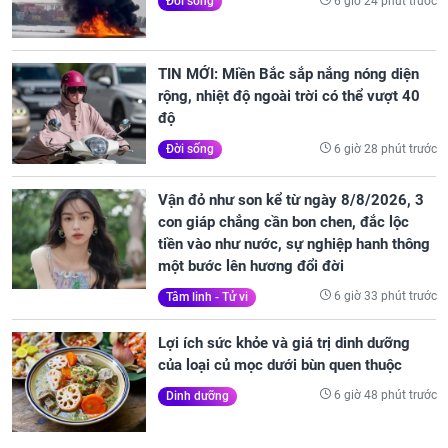
6 giờ 24 phút trước
Đời sống
TIN MỚI: Miền Bắc sắp nắng nóng diện
rộng, nhiệt độ ngoài trời có thể vượt 40
độ
6 giờ 28 phút trước
Đời sống
Vận đỏ như son kể từ ngày 8/8/2026, 3
con giáp chẳng cần bon chen, đắc lộc
tiền vào như nước, sự nghiệp hanh thông
một bước lên hương đổi đời
6 giờ 33 phút trước
Tâm linh - Tử vi
Lợi ích sức khỏe và giá trị dinh dưỡng
của loại củ mọc dưới bùn quen thuộc
6 giờ 48 phút trước
Dinh dưỡng