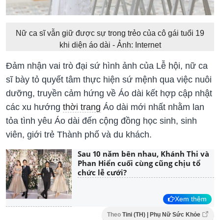
Nữ ca sĩ vẫn giữ được sự trong trẻo của cô gái tuổi 19
khi diện áo dài - Ảnh: Internet
Đảm nhận vai trò đại sứ hình ảnh của Lễ hội, nữ ca
sĩ bày tỏ quyết tâm thực hiện sứ mệnh qua việc nuôi
dưỡng, truyền cảm hứng về Áo dài kết hợp cập nhật
các xu hướng
thời trang
Áo dài mới nhất nhằm lan
tỏa tình yêu Áo dài đến cộng đồng học sinh, sinh
viên, giới trẻ Thành phố và du khách.
Sau 10 năm bên nhau, Khánh Thi và
Phan Hiển cuối cùng cũng chịu tổ
chức lễ cưới?
Xem thêm
Theo
Tini (TH) | Phụ Nữ Sức Khỏe