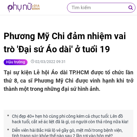
Phương Mỹ Chi đảm nhiệm vai
trò 'Đại sứ Áo dài' ở tuổi 19
02/03/2022 09:31
Hậu trường
Tại sự kiện Lễ hội Áo dài TP.HCM được tổ chức lần
thứ 8, ca sĩ Phương Mỹ Chi được vinh hạnh khi trở
thành một trong những đại sứ hình ảnh.
Chị đẹp 40+ hẹn hò cùng phi công kém cả chục tuổi: Lên đồ
hack tuổi, cắt xẻ ác liệt đã là gì, có người còn thả rông nữa kìa!
Diễn viên hài Bắc Hải lộ vẻ gầy gò, mệt mỏi trong bệnh viện,
tình trạng sức khỏe thế nào sau 2 lần rơi vào hôn mê?