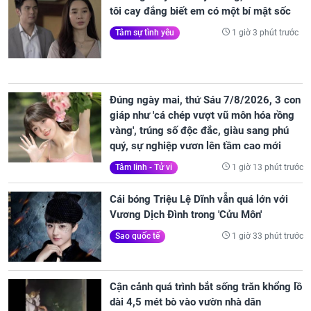
tôi cay đắng biết em có một bí mật sốc
1 giờ 3 phút trước
Tâm sự tình yêu
Đúng ngày mai, thứ Sáu 7/8/2026, 3 con
giáp như 'cá chép vượt vũ môn hóa rồng
vàng', trúng số độc đắc, giàu sang phú
quý, sự nghiệp vươn lên tầm cao mới
1 giờ 13 phút trước
Tâm linh - Tử vi
Cái bóng Triệu Lệ Dĩnh vẫn quá lớn với
Vương Dịch Đình trong 'Cửu Môn'
1 giờ 33 phút trước
Sao quốc tế
Cận cảnh quá trình bắt sống trăn khổng lồ
dài 4,5 mét bò vào vườn nhà dân