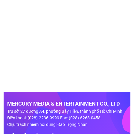
MERCURY MEDIA & ENTERTAINMENT CO., LTD
Trụ sở: 27 đường A4, phường Bảy Hiền, thành phố Hồ Chí Minh
Điện thoại: (028)-2236.9999 Fax: (028)-6268.0458
Chịu trách nhiệm nội dung: Đào Trọng Nhân