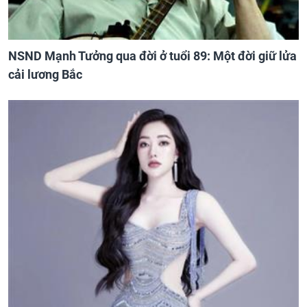
NSND Mạnh Tưởng qua đời ở tuổi 89: Một đời giữ lửa
cải lương Bắc