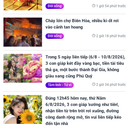
1 giờ 54 phút trước
Đời sống
Cháy lớn chợ Biên Hòa, nhiều ki-ốt rơi
vào cảnh tan hoang
2 giờ 18 phút trước
Đời sống
Trong 5 ngày liên tiếp (6/8 - 10/8/2026),
3 con giáp két đầy vàng bạc, tiền tài tiêu
thả ga, một bước thành Đại Gia, không
giàu sang cũng Phú Quý
2 giờ 34 phút trước
Tâm linh - Tử vi
Đúng 12h45 hôm nay, thứ Năm
6/8/2026, 3 con giáp 'sướng như tiên',
nhận tiền từ trên trời rơi xuống, đường
công danh rộng mở, tin vui liên tiếp kéo
đến tận nhà