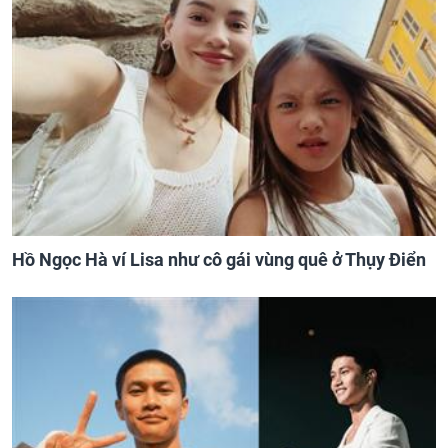
Hồ Ngọc Hà ví Lisa như cô gái vùng quê ở Thụy Điển