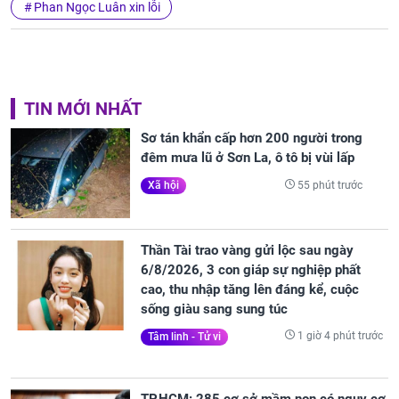
Phan Ngọc Luân xin lỗi
TIN MỚI NHẤT
Sơ tán khẩn cấp hơn 200 người trong
đêm mưa lũ ở Sơn La, ô tô bị vùi lấp
55 phút trước
Xã hội
Thần Tài trao vàng gửi lộc sau ngày
6/8/2026, 3 con giáp sự nghiệp phất
cao, thu nhập tăng lên đáng kể, cuộc
sống giàu sang sung túc
1 giờ 4 phút trước
Tâm linh - Tử vi
TP.HCM: 285 cơ sở mầm non có nguy cơ