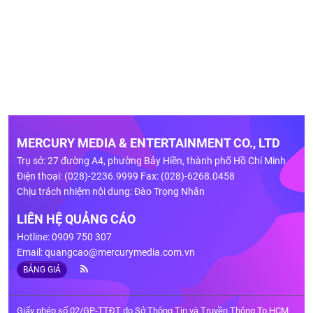
MERCURY MEDIA & ENTERTAINMENT CO., LTD
Trụ sở: 27 đường A4, phường Bảy Hiền, thành phố Hồ Chí Minh
Điện thoại: (028)-2236.9999 Fax: (028)-6268.0458
Chịu trách nhiệm nội dung: Đào Trọng Nhân
LIÊN HỆ QUẢNG CÁO
Hotline: 0909 750 307
Email:
quangcao@mercurymedia.com.vn
BẢNG GIÁ
Giấy phép số 02/GP-TTĐT do Sở Thông Tin và Truyền Thông Tp.HCM