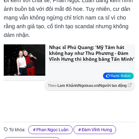
Đi kèm với chia sẻ, Phan Ngọc Luân đăng kèm hình
ảnh buồn bã với đôi mắt đỏ hoe. Tuy nhiên, cư dân
mạng vẫn không ngừng chỉ trích nam ca sĩ vì cho
rằng anh giả tạo, cố tình tạo scandal nhưng không
dám nhận.
Nhạc sĩ Phú Quang: 'Mỹ Tâm hát
không hay như Thu Phương - Đàm
Vĩnh Hưng thì không bằng Tấn Minh'
Xem thêm
Theo
Lam Khánh/Ngoisao.vn/Người lao động
Từ khóa:
Phan Ngọc Luân
Đàm Vĩnh Hưng