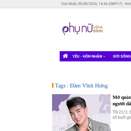
Chủ Nhật, 09/08/2026, 14:44 (GMT+7)
Hot
YÊU - HÔN NHÂN
ĐỜI SỐN
Tags : Đàm Vĩnh Hưng
Mở quán 
người d
Tối 22/2,
số buổi g