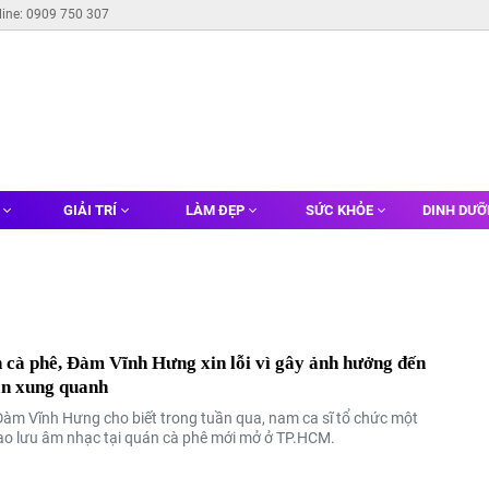
line: 0909 750 307
G
GIẢI TRÍ
LÀM ĐẸP
SỨC KHỎE
DINH DƯ
cà phê, Đàm Vĩnh Hưng xin lỗi vì gây ảnh hưởng đến
ân xung quanh
 Đàm Vĩnh Hưng cho biết trong tuần qua, nam ca sĩ tổ chức một
iao lưu âm nhạc tại quán cà phê mới mở ở TP.HCM.