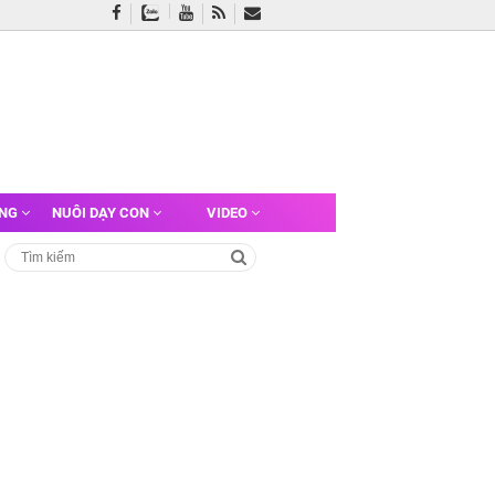
ỠNG
NUÔI DẠY CON
VIDEO