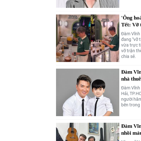
'Ông ho
Tết: Vỡ 
Đàm Vĩnh 
đang "vỡ 
vừa trực t
vỡ trận t
chia sẻ.
Đàm Vĩnh
nhà thu
Đàm Vĩnh H
Hải, TP.H
người hâm 
bên trong 
Đàm Vĩnh
nhồi má