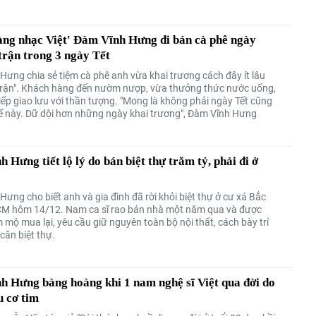
àng nhạc Việt' Đàm Vĩnh Hưng đi bán cà phê ngày
trận trong 3 ngày Tết
Hưng chia sẻ tiệm cà phê anh vừa khai trương cách đây ít lâu
trận". Khách hàng đến nườm nượp, vừa thưởng thức nước uống,
iếp giao lưu với thần tượng. "Mong là không phải ngày Tết cũng
hế này. Dữ dội hơn những ngày khai trương", Đàm Vĩnh Hưng
 Hưng tiết lộ lý do bán biệt thự trăm tỷ, phải đi ở
ê
ưng cho biết anh và gia đình đã rời khỏi biệt thự ở cư xá Bắc
CM hôm 14/12. Nam ca sĩ rao bán nhà một năm qua và được
mộ mua lại, yêu cầu giữ nguyên toàn bộ nội thất, cách bày trí
căn biệt thự.
 Hưng bàng hoàng khi 1 nam nghệ sĩ Việt qua đời do
u cơ tim