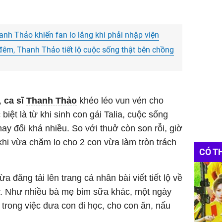
anh Thảo khiến fan lo lắng khi phải nhập viện
êm, Thanh Thảo tiết lộ cuộc sống thật bên chồng
,
ca sĩ
Thanh Thảo
khéo léo vun vén cho
iệt là từ khi sinh con gái Talia, cuộc sống
ay đổi khá nhiều. So với thuở còn son rỗi, giờ
hi vừa chăm lo cho 2 con vừa làm tròn trách
CÓ T
 đăng tải lên trang cá nhân bài viết tiết lộ về
y. Như nhiều bà mẹ bỉm sữa khác, một ngày
trong việc đưa con đi học, cho con ăn, nấu