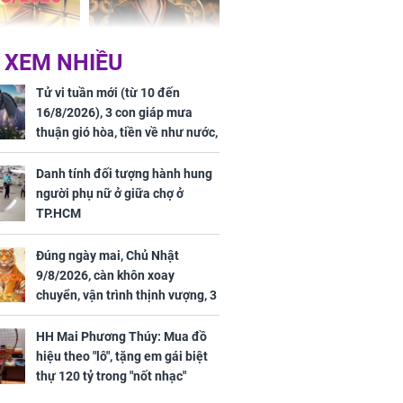
 hôm nay,
'Bách Hoa Sát' vừa kết
 XEM NHIỀU
/2026: Tăng
thúc, Mạnh Tử Nghĩa
44 triệu
đã vướng tranh luận
Tử vi tuần mới (từ 10 đến
ợng
16/8/2026), 3 con giáp mưa
thuận gió hòa, tiền về như nước,
bạc vàng dư dả, Phú Quý Vinh
Hoa, vận trình khai sáng
Danh tính đối tượng hành hung
người phụ nữ ở giữa chợ ở
TP.HCM
Đúng ngày mai, Chủ Nhật
ngày cuối
9/8/2026, càn khôn xoay
âm lịch, 3 con
chuyển, vận trình thịnh vượng, 3
ng phát Tài
con giáp nhận phúc khí nhà trời,
 Quý trăm bề,
tình tiền đỏ như son, vận may
h Phượng
HH Mai Phương Thúy: Mua đồ
hanh thông
m trọn cơ
hiệu theo "lô", tặng em gái biệt
sộ
thự 120 tỷ trong "nốt nhạc"