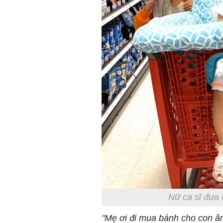
Nữ ca sĩ đưa 
"Mẹ ơi đi mua bánh cho con ăn