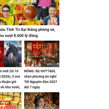
âu Tinh Trì đại thắng phòng vé,
hu vượt 8.600 tỷ đồng
ần mới (từ 10
NÓNG: Bộ VHTT&DL
/2026), 3 con
chọn phương án nghỉ
 thuận gió
Tết Nguyên đán 2027
n về như nước,
dài 7 ngày
 dư dả, Phú
 Hoa, vận
ai sáng