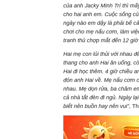
của anh
Jacky Minh Trí
thì mấ
cho hai anh em. Cuộc sống của
ngày nào em dậy là phải bế c
chơi cho mẹ nấu cơm, làm việ
tranh thủ chợp mắt đến 12 giờ
Hai mẹ con lủi thủi với nhau 
thang cho anh Hai ăn uống, cò
Hai đi học thêm. 4 giờ chiều a
đón anh Hai về. Mẹ nấu cơm ch
nhau. Mẹ dọn rửa, ba chăm em
cả nhà tắt đèn đi ngủ. Ngày lạ
biết nên buồn hay nên vui”,
Tha