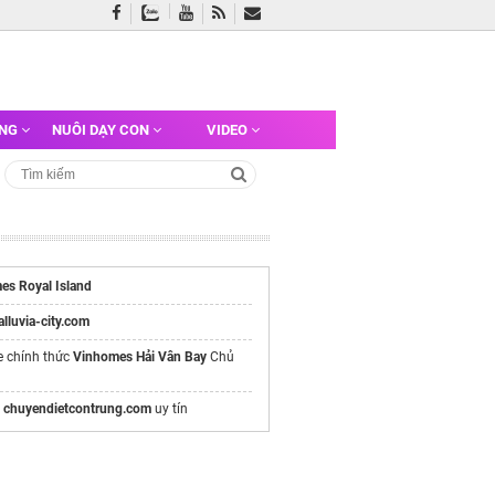
ỠNG
NUÔI DẠY CON
VIDEO
es Royal Island
/alluvia-city.com
e chính thức
Vinhomes Hải Vân Bay
Chủ
ụ
chuyendietcontrung.com
uy tín