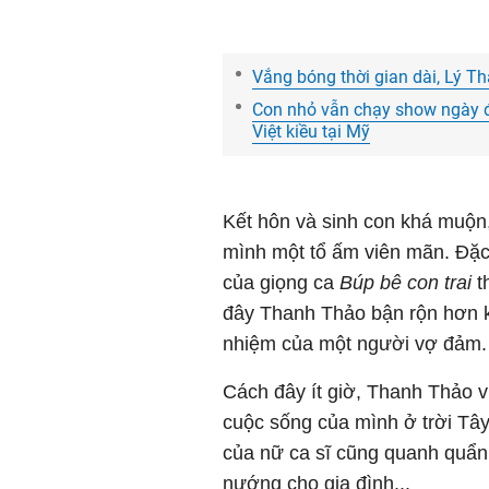
Vắng bóng thời gian dài, Lý Th
Con nhỏ vẫn chạy show ngày đ
Việt kiều tại Mỹ
Kết hôn và sinh con khá muộn
mình một tổ ấm viên mãn. Đặc b
của giọng ca
Búp bê con trai
th
đây Thanh Thảo bận rộn hơn k
nhiệm của một người vợ đảm.
Cách đây ít giờ, Thanh Thảo vừa
cuộc sống của mình ở trời Tâ
của nữ ca sĩ cũng quanh quẩn 
nướng cho gia đình...