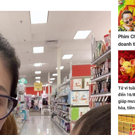
Phim Ch
doanh t
Tử vi tu
đến 16/8
giáp mưa
hòa, tiề
bạc vàng
Quý Vinh
trình kh