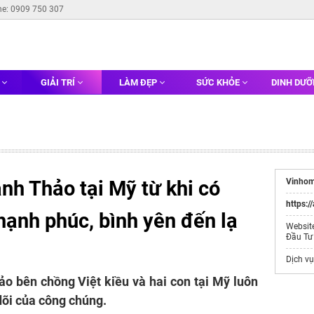
ne: 0909 750 307
G
GIẢI TRÍ
LÀM ĐẸP
SỨC KHỎE
DINH DƯ
nh Thảo tại Mỹ từ khi có
Vinhom
https:/
hạnh phúc, bình yên đến lạ
Websit
Đầu Tư
Dịch v
o bên chồng Việt kiều và hai con tại Mỹ luôn
dõi của công chúng.