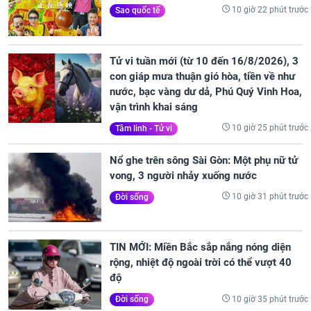
10 giờ 22 phút trước
Sao quốc tế
Tử vi tuần mới (từ 10 đến 16/8/2026), 3
con giáp mưa thuận gió hòa, tiền về như
nước, bạc vàng dư dả, Phú Quý Vinh Hoa,
vận trình khai sáng
10 giờ 25 phút trước
Tâm linh - Tử vi
Nổ ghe trên sông Sài Gòn: Một phụ nữ tử
vong, 3 người nhảy xuống nước
10 giờ 31 phút trước
Đời sống
TIN MỚI: Miền Bắc sắp nắng nóng diện
rộng, nhiệt độ ngoài trời có thể vượt 40
độ
10 giờ 35 phút trước
Đời sống