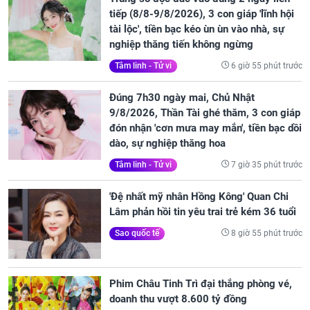
tiếp (8/8-9/8/2026), 3 con giáp 'lĩnh hội
tài lộc', tiền bạc kéo ùn ùn vào nhà, sự
nghiệp thăng tiến không ngừng
6 giờ 55 phút trước
Tâm linh - Tử vi
Đúng 7h30 ngày mai, Chủ Nhật
9/8/2026, Thần Tài ghé thăm, 3 con giáp
đón nhận 'cơn mưa may mắn', tiền bạc dồi
dào, sự nghiệp thăng hoa
7 giờ 35 phút trước
Tâm linh - Tử vi
'Đệ nhất mỹ nhân Hồng Kông' Quan Chi
Lâm phản hồi tin yêu trai trẻ kém 36 tuổi
8 giờ 55 phút trước
Sao quốc tế
Phim Châu Tinh Trì đại thắng phòng vé,
doanh thu vượt 8.600 tỷ đồng