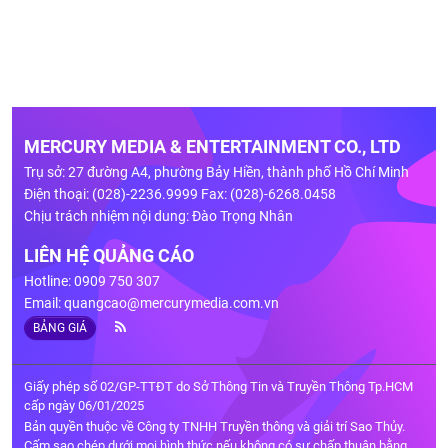
MERCURY MEDIA & ENTERTAINMENT CO., LTD
Trụ sở: 27 đường A4, phường Bảy Hiền, thành phố Hồ Chí Minh
Điện thoại: (028)-2236.9999 Fax: (028)-6268.0458
Chịu trách nhiệm nội dung: Đào Trọng Nhân
LIÊN HỆ QUẢNG CÁO
Hotline: 0909 750 307
Email:
quangcao@mercurymedia.com.vn
BẢNG GIÁ
Giấy phép số 02/GP-TTĐT do Sở Thông Tin và Truyền Thông Tp.HCM
cấp ngày 06/01/2025
Bản quyền thuộc về Công ty TNHH Truyền thông và giải trí Sao Thủy.
Cấm sao chép dưới mọi hình thức nếu không có sự chấp thuận bằng