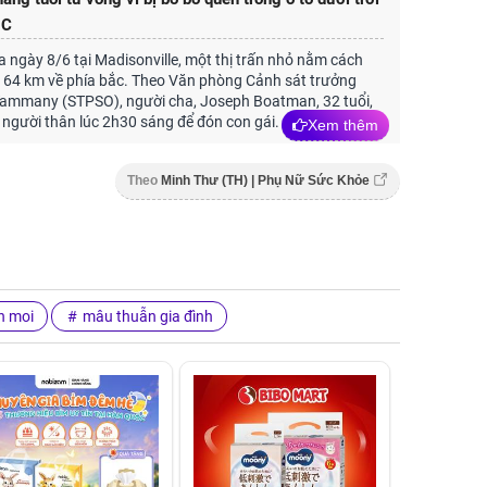
 C
ra ngày 8/6 tại Madisonville, một thị trấn nhỏ nằm cách
 64 km về phía bắc. Theo Văn phòng Cảnh sát trưởng
 Tammany (STPSO), người cha, Joseph Boatman, 32 tuổi,
người thân lúc 2h30 sáng để đón con gái.
Xem thêm
Theo
Minh Thư (TH) | Phụ Nữ Sức Khỏe
n moi
mâu thuẫn gia đình