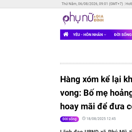
Thứ Năm, 06/08/2026, 09:01 (GMT+7)
Hot
YÊU - HÔN NHÂN
ĐỜI SỐN
Hàng xóm kể lại k
vong: Bố mẹ hoảng l
hoay mãi để đưa c
18/08/2025 12:45
Đời sống
Lãnh đạo UBND xã Phú Mỹ, tỉ