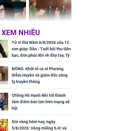
 XEM NHIỀU
 ở tuổi 20 của
NÓNG: Khởi tố ca sĩ
Vương Phi sau
Phương Diễm Huyền
Tử vi thứ Năm 6/8/2026 của 12
ẫu thuật gây
và giám đốc công ty
con giáp: Dần - Tuất bội thu tiền
truyền thông
bạc, đón phúc khí về đầy tay, Tý
- Mão công việc khó khăn, tiền
bạc đội nón ra đi
NÓNG: Khởi tố ca sĩ Phương
Diễm Huyền và giám đốc công
h nữ diễn viên
ty truyền thông
 gặp tai nạn,
u 50 mũi
Chồng Hồ Hạnh Nhi trở thành
tâm điểm bàn tán trên mạng xã
hội
Giá vàng hôm nay, ngày
5/8/2026: Vàng miếng SJC và