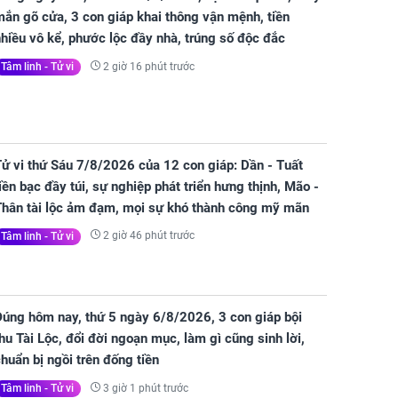
ắn gõ cửa, 3 con giáp khai thông vận mệnh, tiền
hiều vô kể, phước lộc đầy nhà, trúng số độc đắc
2 giờ 16 phút trước
Tâm linh - Tử vi
ử vi thứ Sáu 7/8/2026 của 12 con giáp: Dần - Tuất
iền bạc đầy túi, sự nghiệp phát triển hưng thịnh, Mão -
Thân tài lộc ảm đạm, mọi sự khó thành công mỹ mãn
2 giờ 46 phút trước
Tâm linh - Tử vi
Đúng hôm nay, thứ 5 ngày 6/8/2026, 3 con giáp bội
hu Tài Lộc, đổi đời ngoạn mục, làm gì cũng sinh lời,
huẩn bị ngồi trên đống tiền