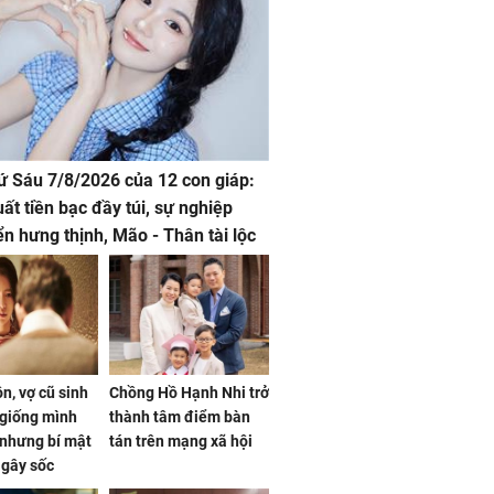
hứ Sáu 7/8/2026 của 12 con giáp:
uất tiền bạc đầy túi, sự nghiệp
iển hưng thịnh, Mão - Thân tài lộc
, mọi sự khó thành công mỹ mãn
n, vợ cũ sinh
Chồng Hồ Hạnh Nhi trở
giống mình
thành tâm điểm bàn
nhưng bí mật
tán trên mạng xã hội
 gây sốc