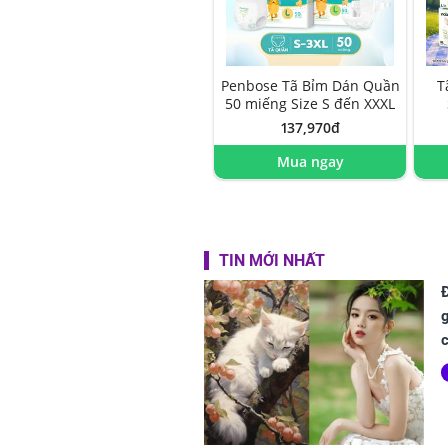
Penbose Tã Bỉm Dán Quần
T
50 miếng Size S đến XXXL
137,970đ
Mua ngay
TIN MỚI NHẤT
c