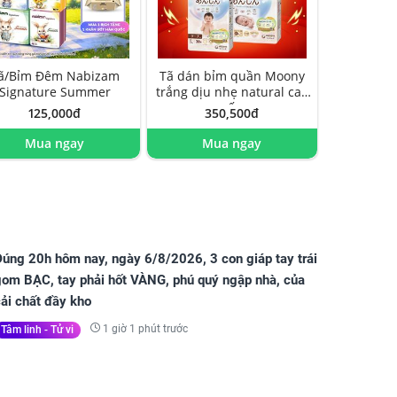
ã/Bỉm Đêm Nabizam
Tã dán bỉm quần Moony
Signature Summer
trắng dịu nhẹ natural cao
cấp
125,000đ
350,500đ
Mua ngay
Mua ngay
Đúng 20h hôm nay, ngày 6/8/2026, 3 con giáp tay trái
gom BẠC, tay phải hốt VÀNG, phú quý ngập nhà, của
ải chất đầy kho
1 giờ 1 phút trước
Tâm linh - Tử vi