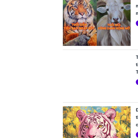
m
n
T
t
t
c