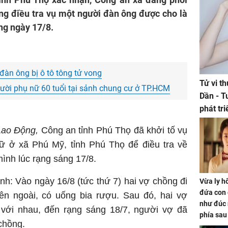
ng điều tra vụ một người đàn ông được cho là
ng ngày 17/8.
đàn ông bị ô tô tông tử vong
Tử vi t
ười phụ nữ 60 tuổi tại sảnh chung cư ở TP.HCM
Dần - T
phát tr
ảm đạm
Lao Động,
Công an tỉnh Phú Thọ đã khởi tố vụ
ữ ở xã Phú Mỹ, tỉnh Phú Thọ để điều tra về
ình lúc rạng sáng 17/8.
h: Vào ngày 16/8 (tức thứ 7) hai vợ chồng đi
Vừa ly hô
đứa con 
ên ngoài, có uống bia rượu. Sau đó, hai vợ
như đúc 
với nhau, đến rạng sáng 18/7, người vợ đã
phía sau
chồng.