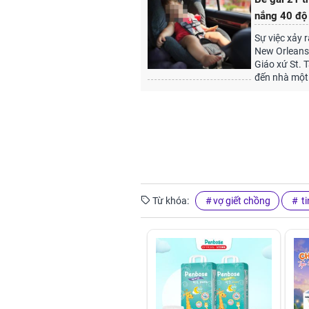
nắng 40 độ
Sự việc xảy 
New Orleans
Giáo xứ St.
đến nhà một 
Từ khóa:
vợ giết chồng
ti