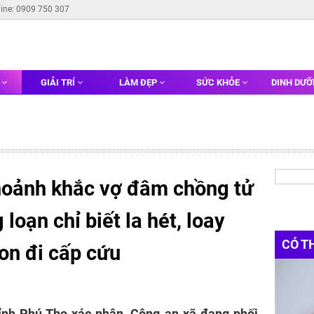
line: 0909 750 307
G
GIẢI TRÍ
LÀM ĐẸP
SỨC KHỎE
DINH DƯ
hoảnh khắc vợ đâm chồng tử
oạn chỉ biết la hét, loay
CÓ T
on đi cấp cứu
nh Phú Thọ xác nhận, Công an xã đang phối