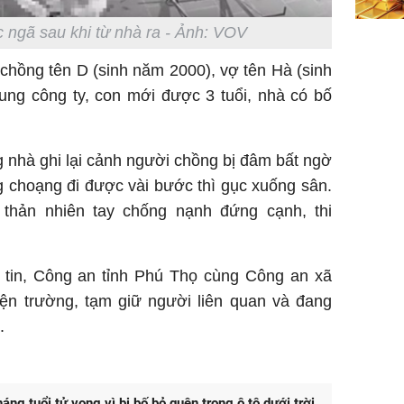
 ngã sau khi từ nhà ra - Ảnh: VOV
chồng tên D (sinh năm 2000), vợ tên Hà (sinh
ung công ty, con mới được 3 tuổi, nhà có bố
 nhà ghi lại cảnh người chồng bị đâm bất ngờ
ng choạng đi được vài bước thì gục xuống sân.
thản nhiên tay chống nạnh đứng cạnh, thi
g tin, Công an tỉnh Phú Thọ cùng Công an xã
ện trường, tạm giữ người liên quan và đang
.
áng tuổi tử vong vì bị bố bỏ quên trong ô tô dưới trời