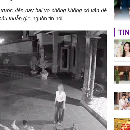
 trước đến nay hai vợ chồng không có vấn đề
âu thuẫn gì"-
nguồn tin nói.
TIN
Nhan sắc
con gái 
4 lần ph
bất ngờ
Danh tín
nổi tiếng
phải khâ