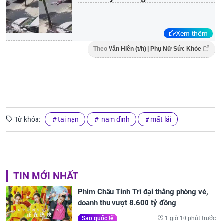
Xem thêm
Theo
Văn Hiên (t/h) | Phụ Nữ Sức Khỏe
Từ khóa:
tai nạn
nam đình
mất lái
TIN MỚI NHẤT
Phim Châu Tinh Trì đại thắng phòng vé,
doanh thu vượt 8.600 tỷ đồng
1 giờ 10 phút trước
Sao quốc tế