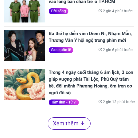
vào lòng bàn chân trẻ' ở TP.HCM
2 giờ 4 phút trước
Đời sống
Ba thế hệ diễn viên Diêm Ni, Nhậm Mẫn,
Trương Vãn Ý hội ngộ trong phim mới
2 giờ 6 phút trước
Sao quốc tế
Trong 4 ngày cuối tháng 6 âm lịch, 3 con
giáp vượng phát Tài Lộc, Phú Quý trăm
bề, đổi mệnh Phượng Hoàng, ôm trọn cơ
ngơi đồ sộ
2 giờ 13 phút trước
Tâm linh - Tử vi
Xem thêm