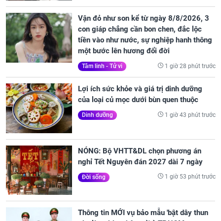
Vận đỏ như son kể từ ngày 8/8/2026, 3
con giáp chẳng cần bon chen, đắc lộc
tiền vào như nước, sự nghiệp hanh thông
một bước lên hương đổi đời
1 giờ 28 phút trước
Tâm linh - Tử vi
Lợi ích sức khỏe và giá trị dinh dưỡng
của loại củ mọc dưới bùn quen thuộc
1 giờ 43 phút trước
Dinh dưỡng
NÓNG: Bộ VHTT&DL chọn phương án
nghỉ Tết Nguyên đán 2027 dài 7 ngày
1 giờ 53 phút trước
Đời sống
Thông tin MỚI vụ bảo mẫu 'bật dây thun