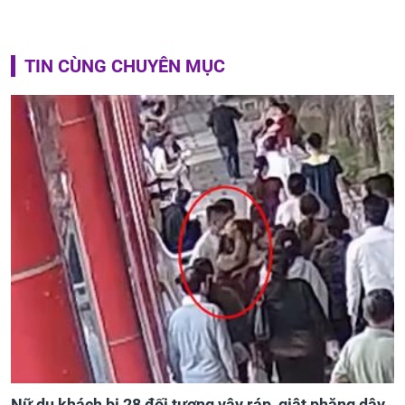
TIN CÙNG CHUYÊN MỤC
Nữ du khách bị 28 đối tượng vây ráp, giật phăng dây