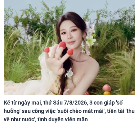
Kể từ ngày mai, thứ Sáu 7/8/2026, 3 con giáp 'số
hưởng' sau công việc 'xuôi chèo mát mái', tiền tài 'thu
về như nước', tình duyên viên mãn