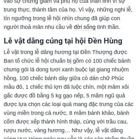
vào sự chứng giám và phù hộ của thần linh vì sự
trung thực, thành tâm của họ. Vì vậy, những nghi lễ,
tín ngưỡng trong lễ hội nhìn chung đã giúp con
người thoả mãn nhu cầu về
đời sống
tinh thần.
Lễ vật dâng cúng tại hội Đền Hùng
Lễ vật trong lễ dâng hương tại Đền Thượng được
Ban tổ chức lễ hội chuẩn bị gồm có 100 chiếc bánh
chưng gói lá dong tươi xanh buộc lạt giang nhuộm
hồng, 100 chiếc bánh dày giữa có dán chữ Phúc
mầu đỏ, 1 chiếc thủ lợn đã luộc chín, một mâm xôi
gấc được đồ bằng 5 kg gạo nếp, 5 mâm ngũ quả
được lựa chọn các loại quả mang đặc trưng của các
vùng miền trong cả nước, 8 mâm bánh khảo, bánh
cốm được xếp thành hình tháp, cùng với trầu cau,
rượu nước, vàng hương… Như vậy, lễ vật dâng
cúng Vua Hùng ngày nay vẫn là các sản phẩm thuần