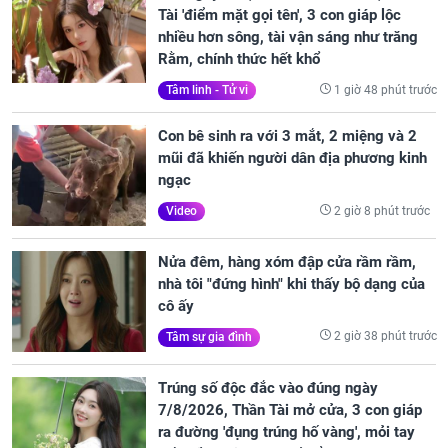
Tài 'điểm mặt gọi tên', 3 con giáp lộc
nhiều hơn sông, tài vận sáng như trăng
Rằm, chính thức hết khổ
1 giờ 48 phút trước
Tâm linh - Tử vi
Con bê sinh ra với 3 mắt, 2 miệng và 2
mũi đã khiến người dân địa phương kinh
ngạc
2 giờ 8 phút trước
Video
Nửa đêm, hàng xóm đập cửa rầm rầm,
nhà tôi "đứng hình" khi thấy bộ dạng của
cô ấy
2 giờ 38 phút trước
Tâm sự gia đình
Trúng số độc đắc vào đúng ngày
7/8/2026, Thần Tài mở cửa, 3 con giáp
ra đường 'đụng trúng hố vàng', mỏi tay