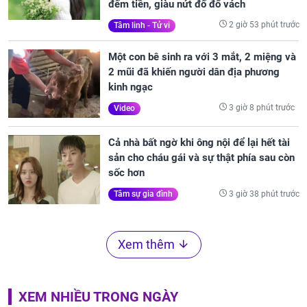
đếm tiền, giàu nứt đố đổ vách
2 giờ 53 phút trước
Tâm linh - Tử vi
Một con bê sinh ra với 3 mắt, 2 miệng và
2 mũi đã khiến người dân địa phương
kinh ngạc
3 giờ 8 phút trước
Video
Cả nhà bất ngờ khi ông nội để lại hết tài
sản cho cháu gái và sự thật phía sau còn
sốc hơn
3 giờ 38 phút trước
Tâm sự gia đình
Xem thêm
XEM NHIỀU TRONG NGÀY