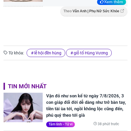
Xem thêm
Theo
Vân Anh | Phụ Nữ Sức Khỏe
Từ khóa:
lễ hội đền hùng
giỗ tổ Hùng Vương
TIN MỚI NHẤT
Vận đỏ như son kể từ ngày 7/8/2026, 3
con giáp đổi đời dễ dàng như trở bàn tay,
tiền tài ùa tới, ngồi không lộc cũng đến,
phú quý theo tới già
38 phút trước
Tâm linh - Tử vi