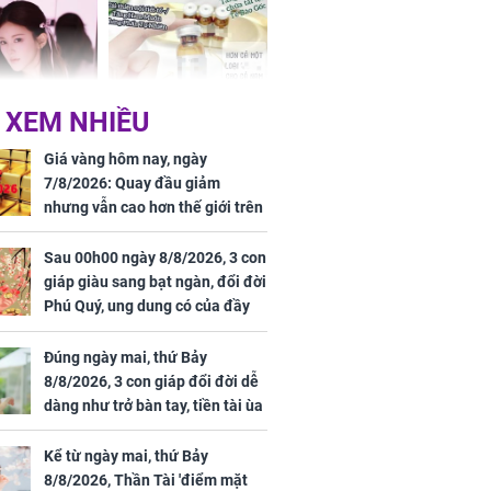
 XEM NHIỀU
 Tư muốn bứt
NÓNG: Bộ Y tế chưa
 vùng an toàn
cấp phép cho sản
Giá vàng hôm nay, ngày
phẩm làm đẹp từ tế
7/8/2026: Quay đầu giảm
bào gốc người
nhưng vẫn cao hơn thế giới trên
7 triệu đồng
Sau 00h00 ngày 8/8/2026, 3 con
giáp giàu sang bạt ngàn, đổi đời
Phú Quý, ung dung có của đầy
uyên ăn loại
nhà, ngày càng hưng thịnh sung
ai này, cơ thể
túc
Đúng ngày mai, thứ Bảy
được 4 lợi ích
8/8/2026, 3 con giáp đổi đời dễ
dàng như trở bàn tay, tiền tài ùa
tới, ngồi không lộc cũng đến,
phú quý theo tới già
Kể từ ngày mai, thứ Bảy
8/8/2026, Thần Tài 'điểm mặt