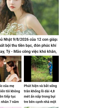
hủ Nhật 9/8/2026 của 12 con giáp:
uất bội thu tiền bạc, đón phúc khí
tay, Tý - Mão công việc khó khăn,
 đội nón ra đi
sốc của mẹ
Phát hiện và bắt sống
iến tôi không
trăn khổng lồ dài 4,8
ên tiếp tục
mét ẩn nấp trong bụi
n nhân 7 năm
tre bên cạnh nhà một
 không
cụ bà