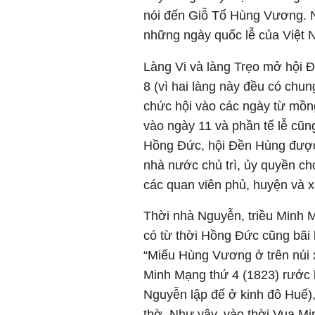
nói đến Giỗ Tổ Hùng Vương. N
những ngày quốc lễ của Việt 
Làng Vi và làng Trẹo mở hội 
8 (vì hai làng này đều có chu
chức hội vào các ngày từ mồng 
vào ngày 11 và phần tế lễ cũng
Hồng Đức, hội Đền Hùng được “
nhà nước chủ trì, ủy quyền cho
các quan viên phủ, huyện và x
Thời nhà Nguyễn, triều Minh M
có từ thời Hồng Đức cũng bãi
“Miếu Hùng Vương ở trên núi
Minh Mạng thứ 4 (1823) rước b
Nguyễn lập đế ở kinh đô Huế),
thờ. Như vậy, vào thời Vua Min