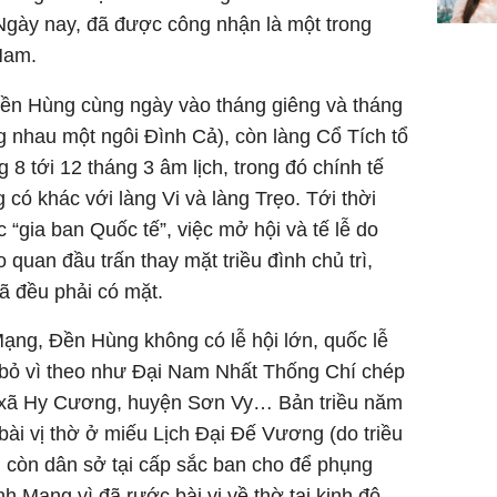
gày nay, đã được công nhận là một trong
Nam.
Đền Hùng cùng ngày vào tháng giêng và tháng
ng nhau một ngôi Đình Cả), còn làng Cổ Tích tổ
8 tới 12 tháng 3 âm lịch, trong đó chính tế
 có khác với làng Vi và làng Trẹo. Tới thời
gia ban Quốc tế”, việc mở hội và tế lễ do
 quan đầu trấn thay mặt triều đình chủ trì,
ã đều phải có mặt.
ạng, Đền Hùng không có lễ hội lớn, quốc lễ
 bỏ vì theo như Đại Nam Nhất Thống Chí chép
 xã Hy Cương, huyện Sơn Vy… Bản triều năm
ài vị thờ ở miếu Lịch Đại Đế Vương (do triều
 còn dân sở tại cấp sắc ban cho để phụng
h Mạng vì đã rước bài vị về thờ tại kinh đô