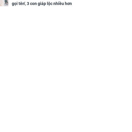
gọi tên', 3 con giáp lộc nhiều hơn
sông, tài vận sáng như trăng
Rằm, chính thức hết khổ