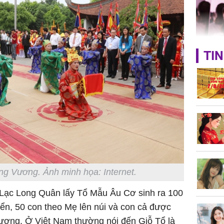
TIN
Triệu Lộ
phá khỏi
Thường x
nấm sợi d
sẽ nhận 
ng Vương. Ảnh minh họa: Internet.
bất ngờ!
 Lạc Long Quân lấy Tổ Mẫu Âu Cơ sinh ra 100
ển, 50 con theo Mẹ lên núi và con cả được
Vương. Ở Việt Nam thường nói đến Giỗ Tổ là