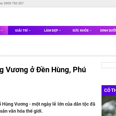
ne: 0909 750 307
G
GIẢI TRÍ
LÀM ĐẸP
SỨC KHỎE
DINH DƯ
ng Vương ở Đền Hùng, Phú
CÓ T
Tổ Hùng Vương - một ngày lễ lớn của dân tộc đã
ản văn hóa thế giới.