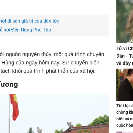
ột di sản giá trị của dân tộc
 lễ hội Đền Hùng Phú Thọ
Tử vi C
ởi nguồn nguyên thủy, một quá trình chuyển
Dần - T
Đền Hùng của ngày hôm nay. Sự chuyển biến
về đầy 
ách khỏi quá trình phát triển của xã hội.
tiền bạc
Vương
Tiết lộ 
chồng kh
biết có n
cuộc hô
nữa hay