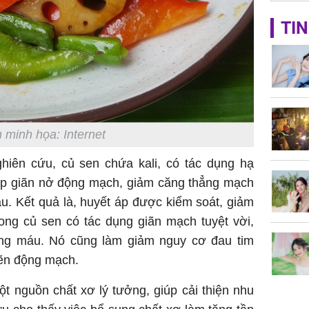
TIN
 minh họa: Internet
iên cứu, củ sen chứa kali, có tác dụng hạ
iúp giãn nở động mạch, giảm căng thẳng mạch
u. Kết quả là, huyết áp được kiểm soát, giảm
rong củ sen có tác dụng giãn mạch tuyệt vời,
rong máu. Nó cũng làm giảm nguy cơ đau tim
ẽn động mạch.
ột nguồn chất xơ lý tưởng, giúp cải thiện nhu