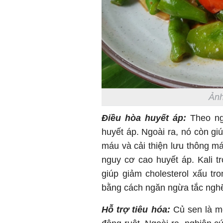
Ảnh
Điều hòa huyết áp:
Theo ngh
huyết áp. Ngoài ra, nó còn g
máu và cải thiện lưu thông má
nguy cơ cao huyết áp. Kali t
giúp giảm cholesterol xấu t
bằng cách ngăn ngừa tắc ngh
Hỗ trợ tiêu hóa:
Củ sen là m