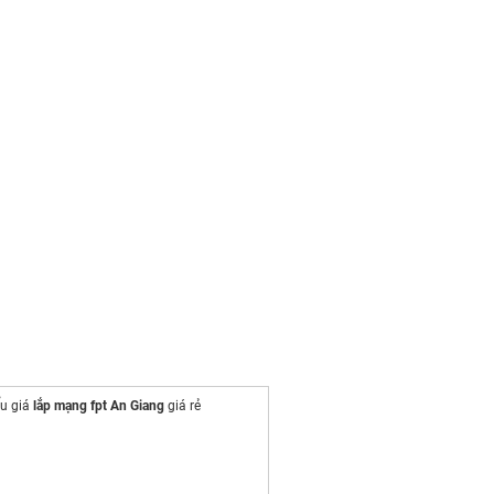
ểu giá
lắp mạng fpt An Giang
giá rẻ