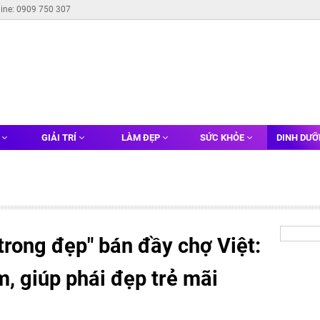
line: 0909 750 307
G
GIẢI TRÍ
LÀM ĐẸP
SỨC KHỎE
DINH DƯ
trong đẹp" bán đầy chợ Việt:
, giúp phái đẹp trẻ mãi