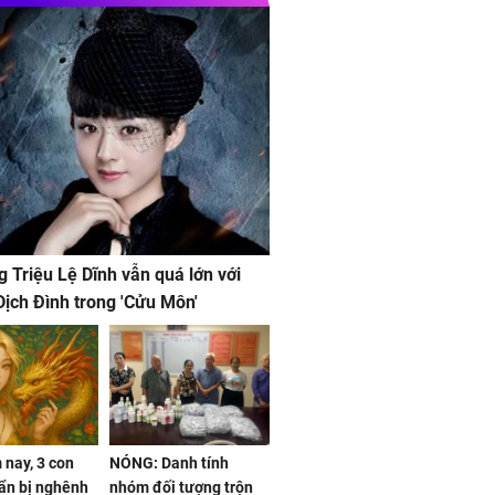
g Triệu Lệ Dĩnh vẫn quá lớn với
ịch Đình trong 'Cửu Môn'
nay, 3 con
NÓNG: Danh tính
ẩn bị nghênh
nhóm đối tượng trộn