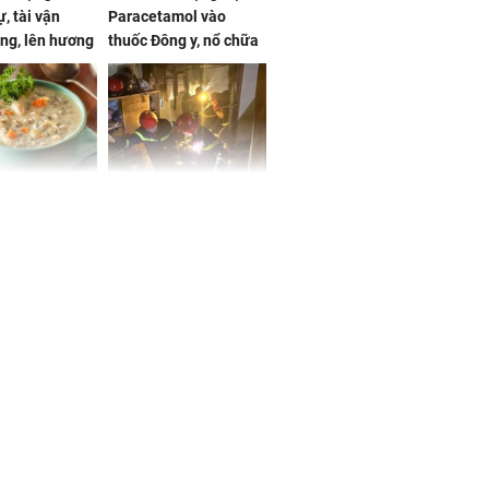
, tài vận
Paracetamol vào
ng, lên hương
thuốc Đông y, nổ chữa
g hóa Phượng,
bách bệnh
 may mắn về
ức khỏe và
Cháy nhà 2 tầng ở
 dụng đúng
TPHCM, cha và con
 hạt bình dân
trai 12 tuổi tử vong
thương tâm
ng nam diễn
 ngữ gây phản
c khi than