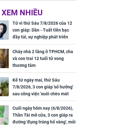
 XEM NHIỀU
Tử vi thứ Sáu 7/8/2026 của 12
con giáp: Dần - Tuất tiền bạc
đầy túi, sự nghiệp phát triển
hưng thịnh, Mão - Thân tài lộc
ảm đạm, mọi sự khó thành công
Cháy nhà 2 tầng ở TPHCM, cha
mỹ mãn
và con trai 12 tuổi tử vong
thương tâm
Kể từ ngày mai, thứ Sáu
7/8/2026, 3 con giáp 'số hưởng'
sau công việc 'xuôi chèo mát
mái', tiền tài 'thu về như nước',
tình duyên viên mãn
Cuối ngày hôm nay (6/8/2026),
Thần Tài mở cửa, 3 con giáp ra
đường 'đụng trúng hố vàng', mỏi
tay đếm tiền, giàu nứt đố đổ
vách