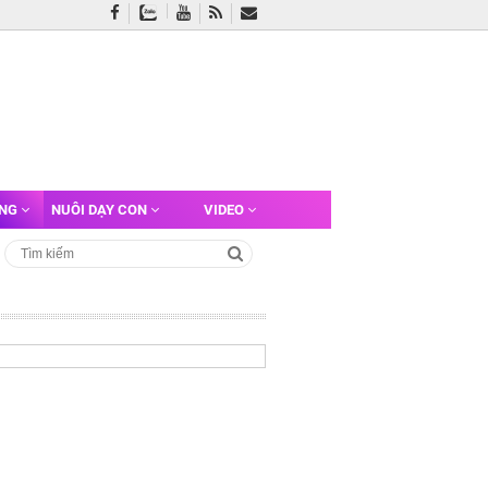
ỠNG
NUÔI DẠY CON
VIDEO