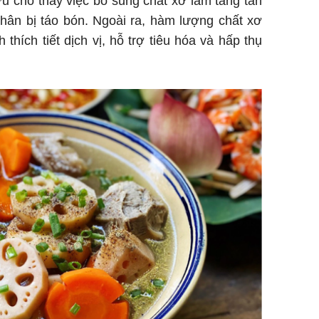
ứu cho thấy việc bổ sung chất xơ làm tăng tần
hân bị táo bón. Ngoài ra, hàm lượng chất xơ
 thích tiết dịch vị, hỗ trợ tiêu hóa và hấp thụ