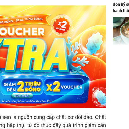
đón hỷ sự
hanh thô
hóa Rồn
gom hết
nhà
Giá trị s
cách sử
của loại
Chân du
viên Hoa
ứng ngượ
 sen là nguồn cung cấp chất xơ dồi dào. Chất
nghèo
g hấp thụ, từ đó thúc đẩy quá trình giảm cân