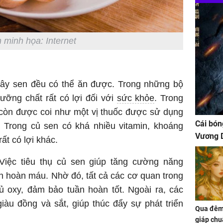
 minh họa: Internet
cây sen đều có thể ăn được. Trong những bộ
ưỡng chất rất có lợi đối với
sức khỏe
. Trong
 còn được coi như một vị thuốc được sử dụng
Cái bón
ý. Trong củ sen có khá nhiều vitamin, khoáng
Vương D
ất có lợi khác.
iệc tiêu thụ củ sen giúp tăng cường năng
n hoàn máu. Nhờ đó, tất cả các cơ quan trong
 oxy, đảm bảo tuần hoàn tốt. Ngoài ra, các
iàu đồng và sắt, giúp thúc đẩy sự phát triển
Qua đêm 
giáp chu