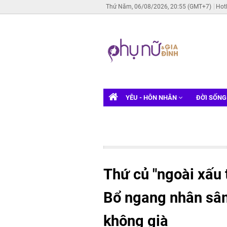
Thứ Năm, 06/08/2026, 20:55 (GMT+7)
Hot
YÊU - HÔN NHÂN
ĐỜI SỐN
Thứ củ "ngoài xấu 
Bổ ngang nhân sâm
không già