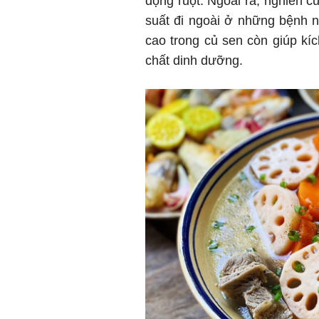
động ruột. Ngoài ra, nghiên c
suất đi ngoài ở những bệnh n
cao trong củ sen còn giúp kích
chất dinh dưỡng.