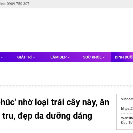
line: 0909 750 307
G
GIẢI TRÍ
LÀM ĐẸP
SỨC KHỎE
DINH DƯ
úc' nhờ loại trái cây này, ăn
Vinhom
https:/
n tru, đẹp da dưỡng dáng
Websit
Đầu Tư