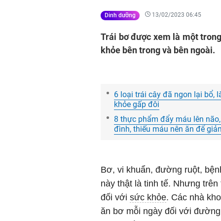
13/02/2023 06:45
Dinh dưỡng
Trái bơ được xem là một trong
khỏe bên trong và bên ngoài.
6 loại trái cây đã ngon lại bổ,
khỏe gấp đôi
8 thực phẩm đẩy máu lên não, 
đình, thiếu máu nên ăn để gi
Bơ, vi khuẩn, đường ruột, bệnh
này thật là tinh tế. Nhưng trên
đối với
sức khỏe
. Các nhà kho
ăn bơ mỗi ngày đối với đường 