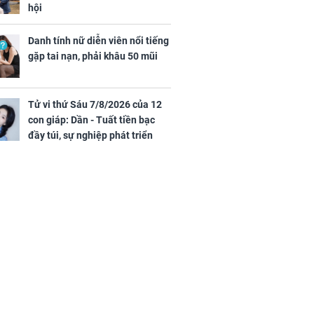
hội
Danh tính nữ diễn viên nổi tiếng
gặp tai nạn, phải khâu 50 mũi
Tử vi thứ Sáu 7/8/2026 của 12
con giáp: Dần - Tuất tiền bạc
đầy túi, sự nghiệp phát triển
hưng thịnh, Mão - Thân tài lộc
ảm đạm, mọi sự khó thành công
mỹ mãn