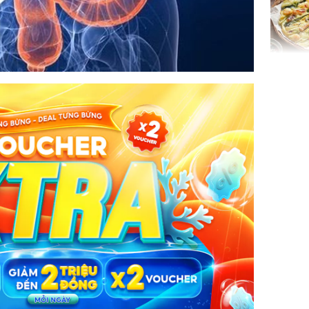
Không ng
vài nghìn
nhiều cô
cho sức 
Tử vi th
7/8/2026
giáp: Dần
bạc đầy 
phát tri