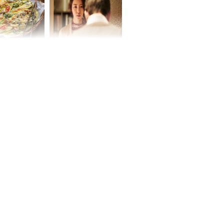
chất đầy kho
ờ loại rau chỉ
Vừa ly hôn, vợ cũ sinh
 ở chợ lại có
đứa con giống mình
ng dụng tốt
như đúc nhưng bí mật
khỏe
phía sau gây sốc
ứ Sáu
 của 12 con
 - Tuất tiền
túi, sự nghiệp
ển hưng thịnh,