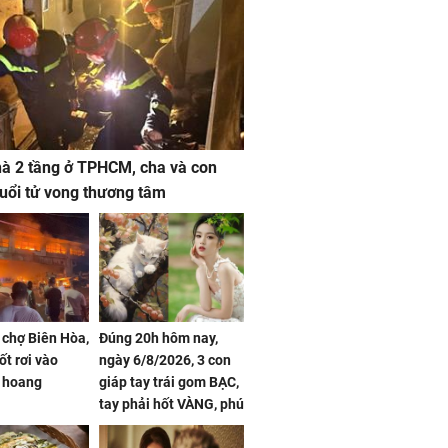
à 2 tầng ở TPHCM, cha và con
 tuổi tử vong thương tâm
 chợ Biên Hòa,
Đúng 20h hôm nay,
ốt rơi vào
ngày 6/8/2026, 3 con
 hoang
giáp tay trái gom BẠC,
tay phải hốt VÀNG, phú
quý ngập nhà, của cải