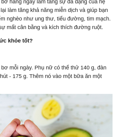
g bơ hàng ngày làm tăng sự đa dạng của hệ
 lại làm tăng khả năng miễn dịch và giúp bạn
ểm nghèo như ung thư, tiểu đường, tim mạch.
sự mất cân bằng và kích thích đường ruột.
ức khỏe tốt?
 bơ mỗi ngày. Phụ nữ có thể thử 140 g, đàn
chút - 175 g. Thêm nó vào một bữa ăn một