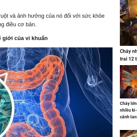
 ruột và ảnh hưởng của nó đối với sức khỏe
ng điều cơ bản.
 giới của vi khuẩn
Cháy nh
trai 12
Cháy lớn
nhiều ki-
cảnh tan