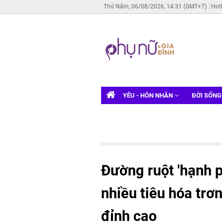
Thứ Năm, 06/08/2026, 14:31 (GMT+7)
Hot
YÊU - HÔN NHÂN
ĐỜI SỐN
Đường ruột 'hạnh ph
nhiều tiêu hóa trơ
đỉnh cao