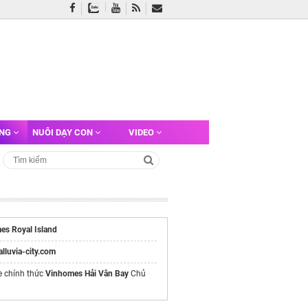
ỠNG
NUÔI DẠY CON
VIDEO
es Royal Island
/alluvia-city.com
e chính thức
Vinhomes Hải Vân Bay
Chủ