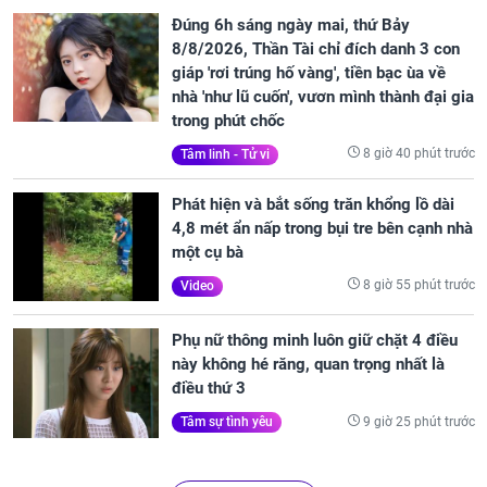
Đúng 6h sáng ngày mai, thứ Bảy
8/8/2026, Thần Tài chỉ đích danh 3 con
giáp 'rơi trúng hố vàng', tiền bạc ùa về
nhà 'như lũ cuốn', vươn mình thành đại gia
trong phút chốc
8 giờ 40 phút trước
Tâm linh - Tử vi
Phát hiện và bắt sống trăn khổng lồ dài
4,8 mét ẩn nấp trong bụi tre bên cạnh nhà
một cụ bà
8 giờ 55 phút trước
Video
Phụ nữ thông minh luôn giữ chặt 4 điều
này không hé răng, quan trọng nhất là
điều thứ 3
9 giờ 25 phút trước
Tâm sự tình yêu