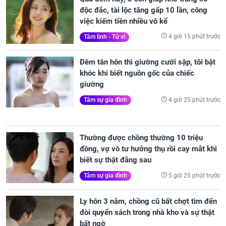
độc đắc, tài lộc tăng gấp 10 lần, công
việc kiếm tiền nhiều vô kể
4 giờ 15 phút trước
Tâm linh - Tử vi
Đêm tân hôn thì giường cưới sập, tôi bật
khóc khi biết nguồn gốc của chiếc
giường
4 giờ 25 phút trước
Tâm sự gia đình
Thường được chồng thường 10 triệu
đồng, vợ vô tư hưởng thụ rồi cay mắt khi
biết sự thật đằng sau
5 giờ 25 phút trước
Tâm sự gia đình
Ly hôn 3 năm, chồng cũ bất chợt tìm đến
đòi quyển sách trong nhà kho và sự thật
bất ngờ