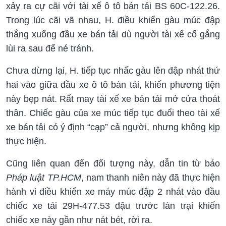
xảy ra cự cãi với tài xế ô tô bán tải BS 60C-122.26.
Trong lúc cãi vã nhau, H. điều khiển gàu múc đập
thẳng xuống đầu xe bán tải dù người tài xế cố gắng
lùi ra sau để né tránh.
Chưa dừng lại, H. tiếp tục nhấc gàu lên đập nhát thứ
hai vào giữa đầu xe ô tô bán tải, khiến phương tiện
này bẹp nát. Rất may tài xế xe bán tải mở cửa thoát
thân. Chiếc gàu của xe múc tiếp tục đuổi theo tài xế
xe bán tải có ý định “cạp” cả người, nhưng không kịp
thực hiện.
Cũng liên quan đến đối tượng này, dẫn tin từ báo
Pháp luật TP.HCM
, nam thanh niên này đã thực hiện
hành vi điều khiển xe máy múc đập 2 nhát vào đầu
chiếc xe tải 29H-477.53 đậu trước lán trại khiến
chiếc xe này gần như nát bét, rời ra.