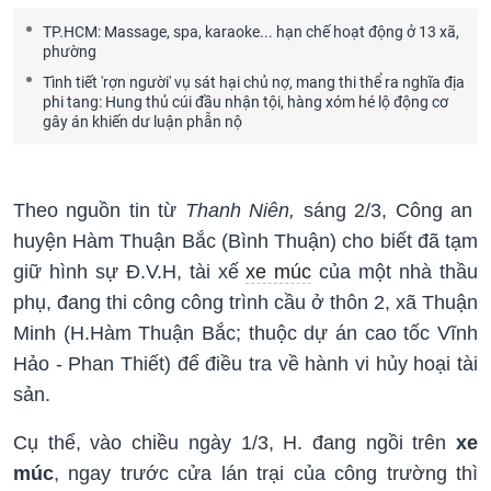
TP.HCM: Massage, spa, karaoke... hạn chế hoạt động ở 13 xã,
phường
Tình tiết 'rợn người' vụ sát hại chủ nợ, mang thi thể ra nghĩa địa
phi tang: Hung thủ cúi đầu nhận tội, hàng xóm hé lộ động cơ
gây án khiến dư luận phẫn nộ
Theo nguồn tin từ
Thanh Niên,
sáng 2/3, Công an
huyện Hàm Thuận Bắc (Bình Thuận) cho biết đã tạm
giữ hình sự Đ.V.H, tài xế
xe múc
của một nhà thầu
phụ, đang thi công công trình cầu ở thôn 2, xã Thuận
Minh (H.Hàm Thuận Bắc; thuộc dự án cao tốc Vĩnh
Hảo - Phan Thiết) để điều tra về hành vi hủy hoại tài
sản.
Cụ thể, vào chiều ngày 1/3, H. đang ngồi trên
xe
múc
, ngay trước cửa lán trại của công trường thì