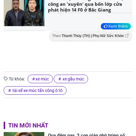
công an 'xuyên' qua bốn lớp cửa
phát hiện 14 F0 ở Bắc Giang
Xem thêm
Theo
Thanh Thủy (TH) | Phụ Nữ Sức Khỏe
Từ khóa:
xe múc
xe gầu múc
tài xế xe múc tấn công ô tô
TIN MỚI NHẤT
Qua đêm nay, 3 con giáp nhờ trúng số