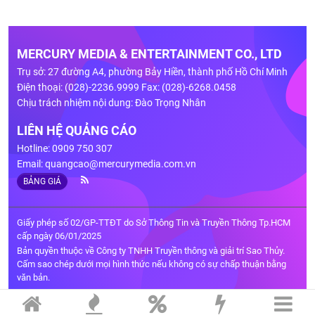
MERCURY MEDIA & ENTERTAINMENT CO., LTD
Trụ sở: 27 đường A4, phường Bảy Hiền, thành phố Hồ Chí Minh
Điện thoại: (028)-2236.9999 Fax: (028)-6268.0458
Chịu trách nhiệm nội dung: Đào Trọng Nhân
LIÊN HỆ QUẢNG CÁO
Hotline: 0909 750 307
Email:
quangcao@mercurymedia.com.vn
BẢNG GIÁ
Giấy phép số 02/GP-TTĐT do Sở Thông Tin và Truyền Thông Tp.HCM
cấp ngày 06/01/2025
Bản quyền thuộc về Công ty TNHH Truyền thông và giải trí Sao Thủy.
Cấm sao chép dưới mọi hình thức nếu không có sự chấp thuận bằng
văn bản.