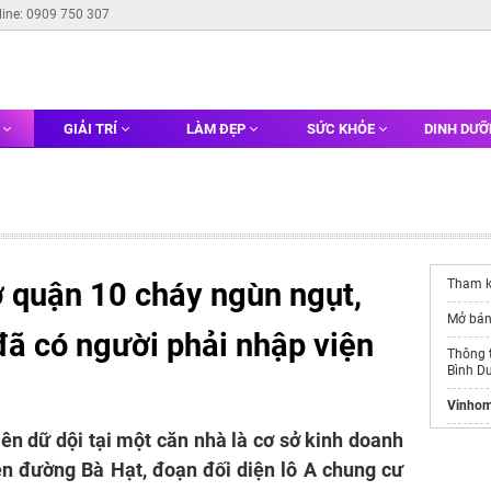
line: 0909 750 307
G
GIẢI TRÍ
LÀM ĐẸP
SỨC KHỎE
DINH DƯ
 quận 10 cháy ngùn ngụt,
Tham k
Mở bá
đã có người phải nhập viện
Thông t
Bình D
Vinhom
ên dữ dội tại một căn nhà là cơ sở kinh doanh
https:/
ên đường Bà Hạt, đoạn đối diện lô A chung cư
Websit