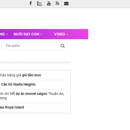
ỠNG
NUÔI DẠY CON
VIDEO
hảo bảng giá
giá tấm inox
n
Căn hộ Gladia Heights
in chi tiết
dự án monrei saigon
Thuận An,
ương
es Royal Island
/alluvia-city.com
e chính thức
Vinhomes Hải Vân Bay
Chủ