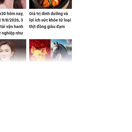
h30 hôm nay,
Giá trị dinh dưỡng và
 9/8/2026, 3
lợi ích sức khỏe từ loại
 tài vận hanh
thịt đồng giàu đạm
ự nghiệp như
hóa Rồng', vét
á trong thiên
 mỹ nhân Hồng
Tử vi tuần mới (từ 10
uan Chi Lâm
đến 16/8/2026), 3 con
tin yêu trai
giáp mưa thuận gió
36 tuổi
hòa, tiền về như nước,
bạc vàng dư dả, Phú
Quý Vinh Hoa, vận
trình khai sáng
u Tinh Trì