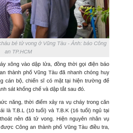
 cháu bé tử vong ở Vũng Tàu - Ảnh: báo Công
an TP.HCM
y xông vào dập lửa, đồng thời gọi điện báo
 an thành phố Vũng Tàu đã nhanh chóng huy
 cán bộ, chiến sĩ có mặt tại hiện trường để
h sát khống chế và dập tắt sau đó.
ức năng, thời điểm xảy ra vụ cháy trong căn
 là T.B.L (10 tuổi) và T.B.K (16 tuổi) ngủ tại
 thoát nên đã tử vong. Hiện nguyên nhân vụ
g được Công an thành phố Vũng Tàu điều tra,