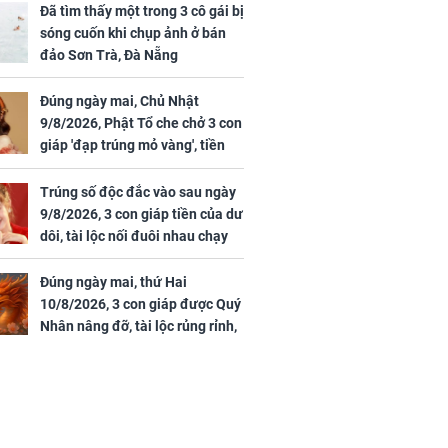
Đã tìm thấy một trong 3 cô gái bị
sóng cuốn khi chụp ảnh ở bán
đảo Sơn Trà, Đà Nẵng
Đúng ngày mai, Chủ Nhật
9/8/2026, Phật Tổ che chở 3 con
giáp 'đạp trúng mỏ vàng', tiền
bạc nhiều như lá sung, sự
nghiệp vượng phát
Trúng số độc đắc vào sau ngày
9/8/2026, 3 con giáp tiền của dư
dôi, tài lộc nối đuôi nhau chạy
vào nhà, sự nghiệp phất lên
trông thấy
Đúng ngày mai, thứ Hai
10/8/2026, 3 con giáp được Quý
Nhân nâng đỡ, tài lộc rủng rỉnh,
yên tâm hưởng vinh hoa Phú
Quý