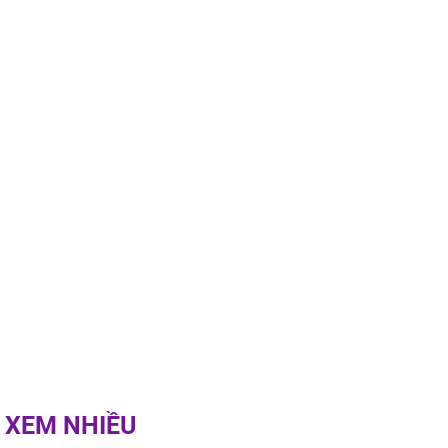
g phòng vé,
u vượt 8.600
 XEM NHIỀU