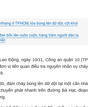
Đầu Tư
Trang t
Centre 
Lắp đặ
nhang ở TP.HCM, lửa bùng lên dữ dội, cột khói
Dự án
giặt gh
đen bốc lên cuồn cuộn, hàng trăm người dân la
khẩn
bàn ăn 
 Lao Động, ngày 10/11, Công an quận 10 (TP
ơn vị liên quan điều tra nguyên nhân vụ
cháy
9.
30, đám cháy bùng lên dữ dội tại một căn nhà
 chuyển phát nhanh trên đường Bà Hạt, đoạn
ng.