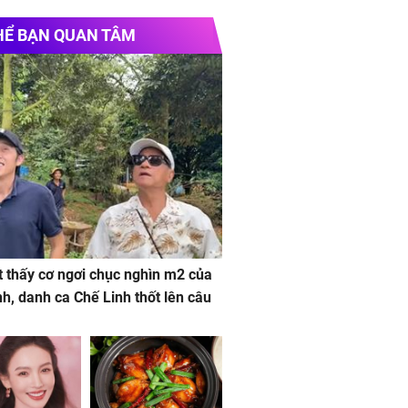
HỂ BẠN QUAN TÂM
 thấy cơ ngơi chục nghìn m2 của
nh, danh ca Chế Linh thốt lên câu