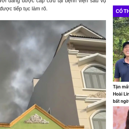
gười đang được cấp cứu tại bệnh viện sau vụ
ược tiếp tục làm rõ.
CÓ T
Tận mắt
Hoài Li
bất ngờ