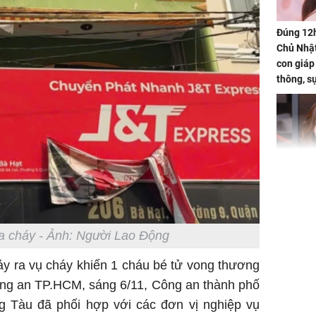
Đúng 12
Chủ Nhật
con giáp
thông, s
'cá chép 
cạn lộc l
hạ
'Đệ nhất
Kông' Q
phản hồi 
trẻ kém 
a cháy - Ảnh: Người Lao Động
y ra vụ cháy khiến 1 cháu bé tử vong thương
Công an TP.HCM, sáng 6/11, Công an thành phố
g Tàu đã phối hợp với các đơn vị nghiệp vụ
Phim Châ