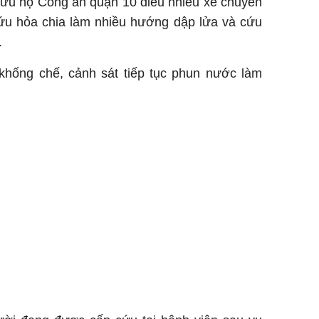
ứu hộ Công an quận 10 điều nhiều xe chuyên
cứu hỏa chia làm nhiều hướng dập lửa và cứu
.
khống chế, cảnh sát tiếp tục phun nước làm