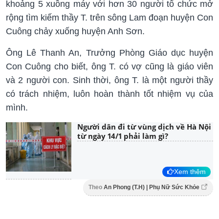
khoảng 5 xuồng máy với hơn 30 người tổ chức mở
rộng tìm kiếm thầy T. trên sông Lam đoạn huyện Con
Cuông chảy xuống huyện Anh Sơn.
Ông Lê Thanh An, Trưởng Phòng Giáo dục huyện
Con Cuông cho biết, ông T. có vợ cũng là giáo viên
và 2 người con. Sinh thời, ông T. là một người thầy
có trách nhiệm, luôn hoàn thành tốt nhiệm vụ của
mình.
Người dân đi từ vùng dịch về Hà Nội
từ ngày 14/1 phải làm gì?
Xem thêm
Theo
An Phong (T.H) | Phụ Nữ Sức Khỏe