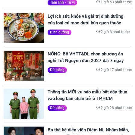
1 giờ 53 phút trước
Tâm linh - Tử vi
Lợi ích sức khỏe và giá trị dinh dưỡng
của loại củ mọc dưới bùn quen thuộc
2 giờ 8 phút trước
Dinh dưỡng
NÓNG: Bộ VHTT&DL chọn phương án
nghỉ Tết Nguyên đán 2027 dài 7 ngày
2 giờ 17 phút trước
Đời sống
Thông tin MỚI vụ bảo mẫu 'bật dây thun
vào lòng bàn chân trẻ' ở TP.HCM
2 giờ 28 phút trước
Đời sống
Ba thế hệ diễn viên Diêm Ni, Nhậm Mẫn,