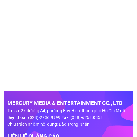
MERCURY MEDIA & ENTERTAINMENT CO., LTD
Trụ sở: 27 đường A4, phường Bảy Hiền, thành phố Hồ Chí Minh
Điện thoại: (028)-2236.9999 Fax: (028)-6268.0458
Chịu trách nhiệm nội dung: Đào Trọng Nhân
LIÊN HỆ QUẢNG CÁO