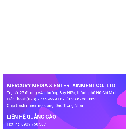
MERCURY MEDIA & ENTERTAINMENT CO., LTD
Trụ sở: 27 đường A4, phường Bảy Hiền, thành phố Hồ Chí Minh
Điện thoại: (028)-2236.9999 Fax: (028)-6268.0458
Chịu trách nhiệm nội dung: Đào Trọng Nhân
LIÊN HỆ QUẢNG CÁO
Hotline: 0909 750 307