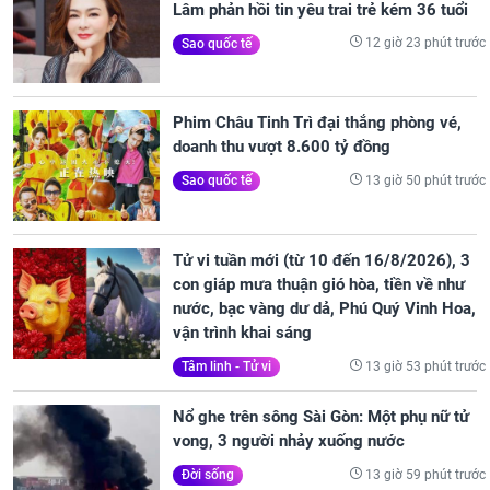
Lâm phản hồi tin yêu trai trẻ kém 36 tuổi
12 giờ 23 phút trước
Sao quốc tế
Phim Châu Tinh Trì đại thắng phòng vé,
doanh thu vượt 8.600 tỷ đồng
13 giờ 50 phút trước
Sao quốc tế
Tử vi tuần mới (từ 10 đến 16/8/2026), 3
con giáp mưa thuận gió hòa, tiền về như
nước, bạc vàng dư dả, Phú Quý Vinh Hoa,
vận trình khai sáng
13 giờ 53 phút trước
Tâm linh - Tử vi
Nổ ghe trên sông Sài Gòn: Một phụ nữ tử
vong, 3 người nhảy xuống nước
13 giờ 59 phút trước
Đời sống