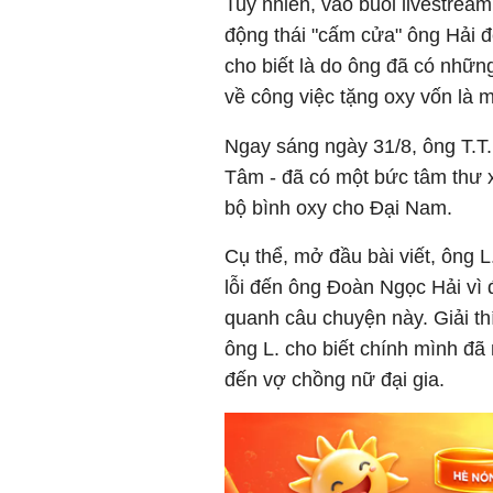
Tuy nhiên, vào buổi livestream
động thái "cấm cửa" ông Hải 
cho biết là do ông đã có nhữn
về công việc tặng oxy vốn là 
Ngay sáng ngày 31/8, ông T.T
Tâm - đã có một bức tâm thư xi
bộ bình oxy cho Đại Nam.
Cụ thể, mở đầu bài viết, ông L
lỗi đến ông Đoàn Ngọc Hải vì
quanh câu chuyện này. Giải th
ông L. cho biết chính mình đã
đến vợ chồng nữ đại gia.