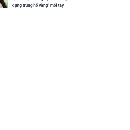
'đụng trúng hố vàng', mỏi tay
đếm tiền, giàu nứt đố đổ vách