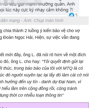
ư dân mạng - Ảnh: Chụp màn hình
g chia thành 2 luồng ý kiến bảo vệ cho vợ
 Đoàn Ngọc Hải, Hiện, sự việc vẫn đang
viết mới đây, ông L. đã nói rõ hơn về một đích
o đó, ông L. cho hay:
"Tôi quyết định gửi lại
ết thúc, trong báo báo của tôi với MTQ là có
úc đó người xuyên tạc lại lấy đó làm cái cớ nói
nh hưởng đến uy tín - danh dự Đại Nam, vì
i hiểu lầm trên cộng đồng rồi, cũng tránh
dụng thời cơ nhiễu loạn thông tin"