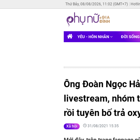
Thứ Bảy, 08/08/2026, 11:02 (GMT+7)
Hotli
YÊU - HÔN NHÂN
ĐỜI SỐN
Ông Đoàn Ngọc Hải
livestream, nhóm t
rồi tuyên bố trả o
31/08/2021 15:35
Xã hội
Mới đây, trên trang fanpage c