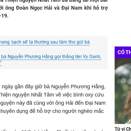
với ông Đoàn Ngọc Hải và Đại Nam khi hỗ trợ
-19.
ng 'sạch sẽ' lạ thường sau tâm thư gửi bà
CÓ T
', bà Nguyễn Phương Hằng gọi thẳng tên Vy Oanh,
'
g ngày gần đây giữ
bà Nguyễn Phương Hằng
,
hiện nguyện Nhất Tâm về việc bình oxy cứu
nguyện này đã cùng với ông Hải đến Đại Nam
chuyên dụng để hỗ trợ cho người nghèo mắc
Tử vi C