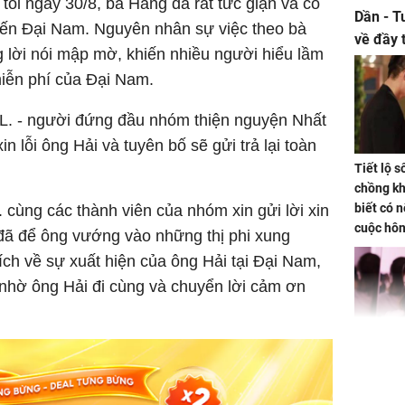
 tối ngày 30/8, bà Hằng đã rất tức giận và có
Dần - T
đến Đại Nam. Nguyên nhân sự việc theo bà
về đầy 
g lời nói mập mờ, khiến nhiều người hiểu lầm
tiền bạc
miễn phí của Đại Nam.
.L. - người đứng đầu nhóm thiện nguyện Nhất
n lỗi ông Hải và tuyên bố sẽ gửi trả lại toàn
Tiết lộ 
chồng kh
biết có n
. cùng các thành viên của nhóm xin gửi lời xin
cuộc hô
 đã để ông vướng vào những thị phi xung
nữa hay
ích về sự xuất hiện của ông Hải tại Đại Nam,
 nhờ ông Hải đi cùng và chuyển lời cảm ơn
Triệu Lộ
phá khỏi