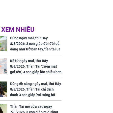
 XEM NHIỀU
Đúng ngày mai, thứ Bảy
8/8/2026, 3 con giáp đổi đời dễ
dàng như trở bàn tay, tiền tài ùa
tới, ngồi không lộc cũng đến,
phú quý theo tới già
Kể từ ngày mai, thứ Bảy
8/8/2026, Thần Tài 'điểm mặt
gọi tên', 3 con giáp lộc nhiều hơn
sông, tài vận sáng như trăng
Rằm, chính thức hết khổ
Đúng 6h sáng ngày mai, thứ Bảy
8/8/2026, Thần Tài chỉ đích
danh 3 con giáp 'rơi trúng hố
vàng', tiền bạc ùa về nhà 'như lũ
cuốn', vươn mình thành đại gia
Thần Tài mở cửa sau ngày
trong phút chốc
7/8/2026, 3 con giáp ra đường