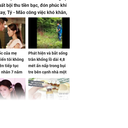
uất bội thu tiền bạc, đón phúc khí
tay, Tý - Mão công việc khó khăn,
 đội nón ra đi
sốc của mẹ
Phát hiện và bắt sống
iến tôi không
trăn khổng lồ dài 4,8
ên tiếp tục
mét ẩn nấp trong bụi
n nhân 7 năm
tre bên cạnh nhà một
 không
cụ bà
 Tư muốn bứt
NÓNG: Bộ Y tế chưa
 vùng an toàn
cấp phép cho sản
phẩm làm đẹp từ tế