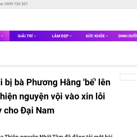
ne: 0909 750 307
G
GIẢI TRÍ
LÀM ĐẸP
SỨC KHỎE
DINH DƯ
 bị bà Phương Hằng 'bế' lên
hiện nguyện vội vào xin lỗi
xy cho Đại Nam
ủa Thiện nguyện Nhất Tâm đã đăng tải một bài