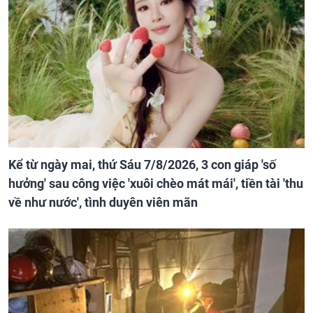
Kể từ ngày mai, thứ Sáu 7/8/2026, 3 con giáp 'số
hưởng' sau công việc 'xuôi chèo mát mái', tiền tài 'thu
về như nước', tình duyên viên mãn