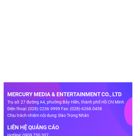
MERCURY MEDIA & ENTERTAINMENT CO., LTD
Trụ sở: 27 đường A4, phường Bảy Hiền, thành phố Hồ Chí Minh
Điện thoại: (028)-2236.9999 Fax: (028)-6268.0458
Chịu trách nhiệm nội dung: Đào Trọng Nhân
LIÊN HỆ QUẢNG CÁO
Hotline: 0909 750 307