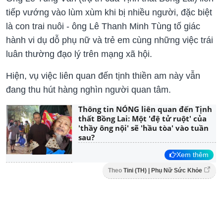
tiếp vướng vào lùm xùm khi bị nhiều người, đặc biệt
là con trai nuôi - ông Lê Thanh Minh Tùng tố giác
hành vi dụ dỗ phụ nữ và trẻ em cùng những việc trái
luân thường đạo lý trên mạng xã hội.
Hiện, vụ việc liên quan đến tịnh thiền am này vẫn
đang thu hút hàng nghìn người quan tâm.
Thông tin NÓNG liên quan đến Tịnh
thất Bồng Lai: Một 'đệ tử ruột' của
'thầy ông nội' sẽ 'hầu tòa' vào tuần
sau?
Xem thêm
Theo
Tini (TH) | Phụ Nữ Sức Khỏe