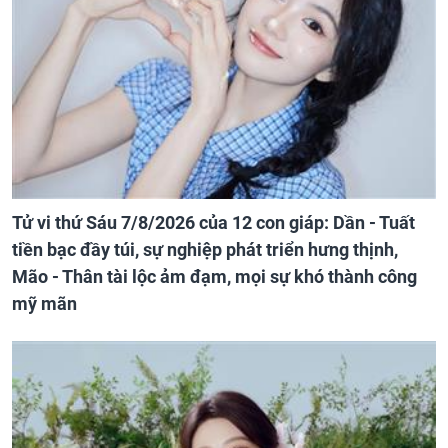
Tử vi thứ Sáu 7/8/2026 của 12 con giáp: Dần - Tuất
tiền bạc đầy túi, sự nghiệp phát triển hưng thịnh,
Mão - Thân tài lộc ảm đạm, mọi sự khó thành công
mỹ mãn