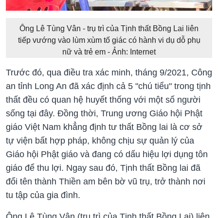
Ông Lê Tùng Vân - trụ trì của Tịnh thất Bồng Lai liên
tiếp vướng vào lùm xùm tố giác có hành vi dụ dỗ phụ
nữ và trẻ em - Ảnh: Internet
Trước đó, qua điều tra xác minh, tháng 9/2021, Công
an tỉnh Long An đã xác định cả 5 "chú tiểu" trong tịnh
thất đều có quan hệ huyết thống với một số người
sống tại đây. Đồng thời, Trung ương Giáo hội Phật
giáo Việt Nam khẳng định tư thất Bồng lai là cơ sở
tự viện bất hợp pháp, không chịu sự quản lý của
Giáo hội Phật giáo và đang có dấu hiệu lợi dụng tôn
giáo để thu lợi. Ngay sau đó, Tịnh thất Bồng lai đã
đổi tên thành Thiền am bên bờ vũ trụ, trở thành nơi
tu tập của gia đình.
Ông Lê Tùng Vân (trụ trì của Tịnh thất Bồng Lai) liên