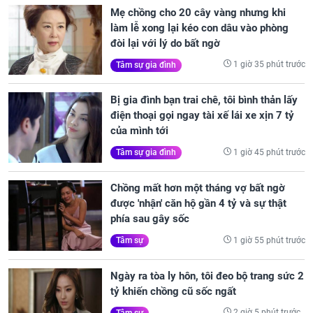
Mẹ chồng cho 20 cây vàng nhưng khi
làm lễ xong lại kéo con dâu vào phòng
đòi lại với lý do bất ngờ
1 giờ 35 phút trước
Tâm sự gia đình
Bị gia đình bạn trai chê, tôi bình thản lấy
điện thoại gọi ngay tài xế lái xe xịn 7 tỷ
của mình tới
1 giờ 45 phút trước
Tâm sự gia đình
Chồng mất hơn một tháng vợ bất ngờ
được 'nhận' căn hộ gần 4 tỷ và sự thật
phía sau gây sốc
1 giờ 55 phút trước
Tâm sự
Ngày ra tòa ly hôn, tôi đeo bộ trang sức 2
tỷ khiến chồng cũ sốc ngất
2 giờ 5 phút trước
Tâm sự