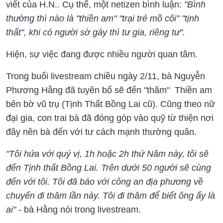
viết của H.N.. Cụ thể, một netizen bình luận:
"Bình
thường thì nào là "thiền am" "trại trẻ mồ côi" "tịnh
thất", khi có người sờ gáy thì tư gia, riêng tư".
Hiện, sự việc đang được nhiều người quan tâm.
Trong buổi livestream chiều ngày 2/11, bà Nguyễn
Phương Hằng đã tuyên bố sẽ đến "thăm" Thiền am
bên bờ vũ trụ (Tịnh Thất Bồng Lai cũ). Cũng theo nữ
đại gia, con trai bà đã đóng góp vào quỹ từ thiện nơi
đây nên bà đến với tư cách mạnh thường quân.
"Tôi hứa với quý vị, 1h hoặc 2h thứ Năm này, tôi sẽ
đến Tịnh thất Bồng Lai. Trên dưới 50 người sẽ cùng
đến với tôi. Tôi đã báo với công an địa phương về
chuyến đi thăm lần này. Tôi đi thăm để biết ông ấy là
ai"
- bà Hằng nói trong livestream.