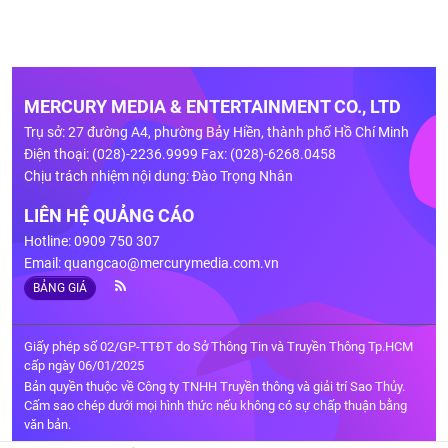
MERCURY MEDIA & ENTERTAINMENT CO., LTD
Trụ sở: 27 đường A4, phường Bảy Hiền, thành phố Hồ Chí Minh
Điện thoại: (028)-2236.9999 Fax: (028)-6268.0458
Chịu trách nhiệm nội dung: Đào Trọng Nhân
LIÊN HỆ QUẢNG CÁO
Hotline: 0909 750 307
Email:
quangcao@mercurymedia.com.vn
BẢNG GIÁ
Giấy phép số 02/GP-TTĐT do Sở Thông Tin và Truyền Thông Tp.HCM
cấp ngày 06/01/2025
Bản quyền thuộc về Công ty TNHH Truyền thông và giải trí Sao Thủy.
Cấm sao chép dưới mọi hình thức nếu không có sự chấp thuận bằng
văn bản.