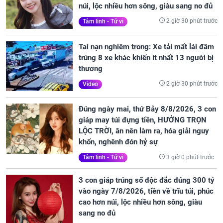
núi, lộc nhiều hơn sông, giàu sang no đủ
2 giờ 30 phút trước
Tâm linh - Tử vi
Tai nạn nghiêm trong: Xe tải mất lái đâm
trúng 8 xe khác khiến ít nhất 13 người bị
thương
2 giờ 30 phút trước
Video
Đúng ngày mai, thứ Bảy 8/8/2026, 3 con
giáp may túi đựng tiền, HƯỞNG TRỌN
LỘC TRỜI, ăn nên làm ra, hóa giải nguy
khốn, nghênh đón hỷ sự
3 giờ 0 phút trước
Tâm linh - Tử vi
3 con giáp trúng số độc đắc đúng 300 tỷ
vào ngày 7/8/2026, tiền về trĩu túi, phúc
cao hơn núi, lộc nhiều hơn sông, giàu
sang no đủ