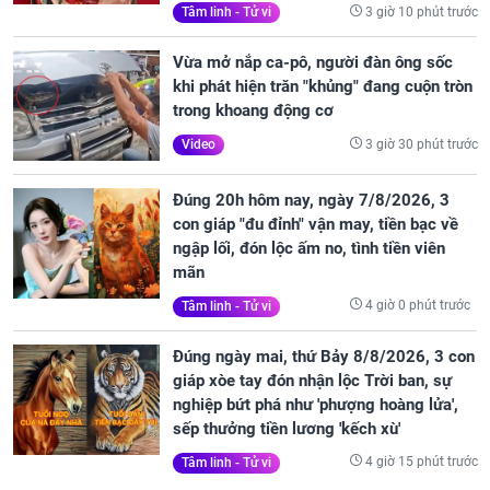
3 giờ 10 phút trước
Tâm linh - Tử vi
Vừa mở nắp ca-pô, người đàn ông sốc
khi phát hiện trăn "khủng" đang cuộn tròn
trong khoang động cơ
3 giờ 30 phút trước
Video
Đúng 20h hôm nay, ngày 7/8/2026, 3
con giáp "đu đỉnh" vận may, tiền bạc về
ngập lối, đón lộc ấm no, tình tiền viên
mãn
4 giờ 0 phút trước
Tâm linh - Tử vi
Đúng ngày mai, thứ Bảy 8/8/2026, 3 con
giáp xòe tay đón nhận lộc Trời ban, sự
nghiệp bứt phá như 'phượng hoàng lửa',
sếp thưởng tiền lương 'kếch xù'
4 giờ 15 phút trước
Tâm linh - Tử vi