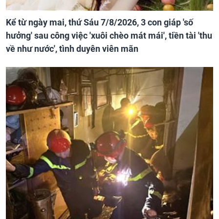
Kể từ ngày mai, thứ Sáu 7/8/2026, 3 con giáp 'số
hưởng' sau công việc 'xuôi chèo mát mái', tiền tài 'thu
về như nước', tình duyên viên mãn