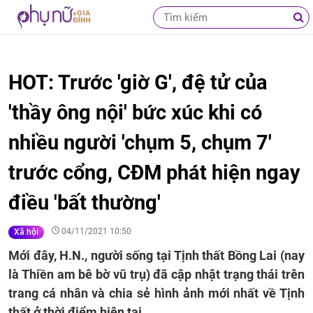
HOT: Trước 'giờ G', đệ tử của
'thầy ông nội' bức xúc khi có
nhiều người 'chụm 5, chụm 7'
trước cổng, CĐM phát hiện ngay
điều 'bất thường'
04/11/2021 10:50
Xã hội
Mới đây, H.N., người sống tại Tịnh thất Bồng Lai (nay
là Thiền am bê bờ vũ trụ) đã cập nhật trạng thái trên
trang cá nhân và chia sẻ hình ảnh mới nhất về Tịnh
thất ở thời điểm hiện tại.