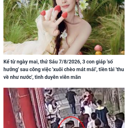
Kể từ ngày mai, thứ Sáu 7/8/2026, 3 con giáp 'số
hưởng' sau công việc 'xuôi chèo mát mái', tiền tài 'thu
về như nước', tình duyên viên mãn