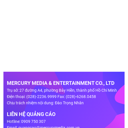
MERCURY MEDIA & ENTERTAINMENT CO., LTD
Trụ sở: 27 đường A4, phường Bảy Hiền, thành phố Hồ Chí Minh
Điện thoại: (028)-2236.9999 Fax: (028)-6268.0458
Chịu trách nhiệm nội dung: Đào Trọng Nhân
LIÊN HỆ QUẢNG CÁO
Hotline: 0909 750 307
Email:
quangcao@mercurymedia.com.vn