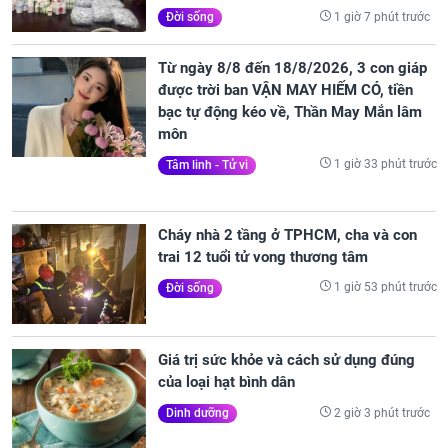
1 giờ 7 phút trước
Đời sống
Từ ngày 8/8 đến 18/8/2026, 3 con giáp
được trời ban VẬN MAY HIẾM CÓ, tiền
bạc tự động kéo về, Thần May Mắn lâm
môn
1 giờ 33 phút trước
Tâm linh - Tử vi
Cháy nhà 2 tầng ở TPHCM, cha và con
trai 12 tuổi tử vong thương tâm
1 giờ 53 phút trước
Đời sống
Giá trị sức khỏe và cách sử dụng đúng
của loại hạt bình dân
2 giờ 3 phút trước
Dinh dưỡng