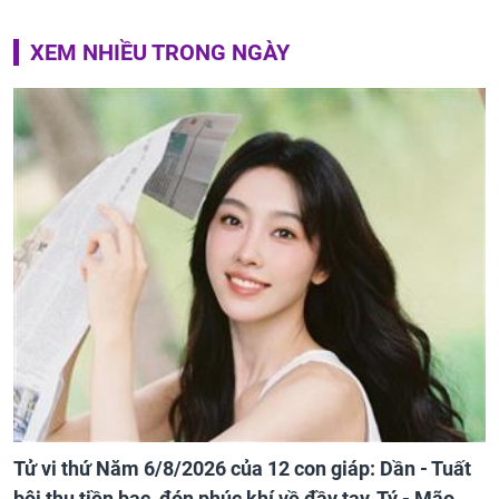
XEM NHIỀU TRONG NGÀY
Tử vi thứ Năm 6/8/2026 của 12 con giáp: Dần - Tuất
bội thu tiền bạc, đón phúc khí về đầy tay, Tý - Mão