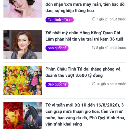
đón nhận 'cơn mưa may mắn', tiền bạc dồi
dào, sự nghiệp thăng hoa
7 giờ 21 phút trước
Tâm linh - Tử vi
'Đệ nhất mỹ nhân Hồng Kông' Quan Chi
Lâm phản hồi tin yêu trai trẻ kém 36 tuổi
8 giờ 41 phút trước
Sao quốc tế
Phim Châu Tinh Trì đại thắng phòng vé,
doanh thu vượt 8.600 tỷ đồng
10 giờ 8 phút trước
Sao quốc tế
Tử vi tuần mới (từ 10 đến 16/8/2026), 3
con giáp mưa thuận gió hòa, tiền về như
nước, bạc vàng dư dả, Phú Quý Vinh Hoa,
vận trình khai sáng