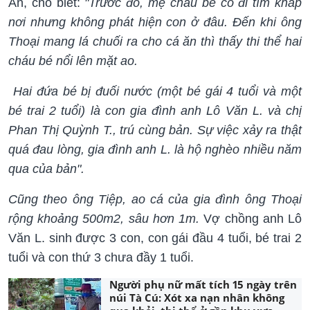
An, cho biết:
"Trước đó, mẹ cháu bé có đi tìm khắp
nơi nhưng không phát hiện con ở đâu. Đến khi ông
Thoại mang lá chuối ra cho cá ăn thì thấy thi thể hai
cháu bé nổi lên mặt ao.
Hai đứa bé bị đuối nước (một bé gái 4 tuổi và một
bé trai 2 tuổi) là con gia đình anh Lô Văn L. và chị
Phan Thị Quỳnh T., trú cùng bản. Sự việc xảy ra thật
quá đau lòng, gia đình anh L. là hộ nghèo nhiều năm
qua của bản".
Cũng theo ông Tiệp, ao cá của gia đình ông Thoại
rộng khoảng 500m2, sâu hơn 1m.
Vợ chồng anh Lô
Văn L. sinh được 3 con, con gái đầu 4 tuổi, bé trai 2
tuổi và con thứ 3 chưa đầy 1 tuổi.
Người phụ nữ mất tích 15 ngày trên
núi Tà Cú: Xót xa nạn nhân không