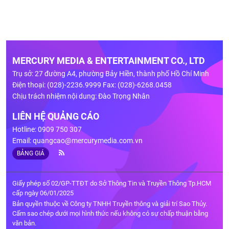
MERCURY MEDIA & ENTERTAINMENT CO., LTD
Trụ sở: 27 đường A4, phường Bảy Hiền, thành phố Hồ Chí Minh
Điện thoại: (028)-2236.9999 Fax: (028)-6268.0458
Chịu trách nhiệm nội dung: Đào Trọng Nhân
LIÊN HỆ QUẢNG CÁO
Hotline: 0909 750 307
Email:
quangcao@mercurymedia.com.vn
BẢNG GIÁ
Giấy phép số 02/GP-TTĐT do Sở Thông Tin và Truyền Thông Tp.HCM
cấp ngày 06/01/2025
Bản quyền thuộc về Công ty TNHH Truyền thông và giải trí Sao Thủy.
Cấm sao chép dưới mọi hình thức nếu không có sự chấp thuận bằng
văn bản.