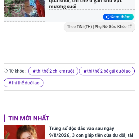
qua khỏi, thi thể ở gần khu vực
mương suối
Xem thêm
Theo
TiNi (TH) | Phụ Nữ Sức Khỏe
Từ khóa:
thi thể 2 chị em ruột
thi thể 2 bé gái dưới ao
thi thể dưới ao
TIN MỚI NHẤT
Trúng số độc đắc vào sau ngày
9/8/2026, 3 con giáp tiền của dư dôi, tài