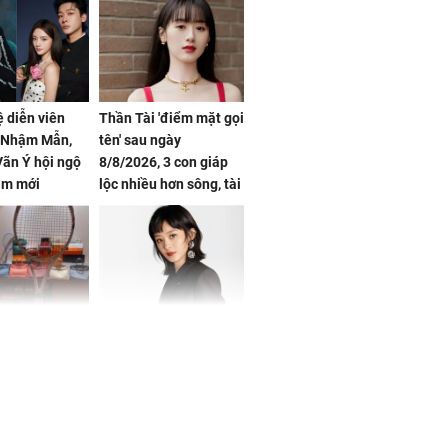
ệ diễn viên
Thần Tài 'điểm mặt gọi
, Nhậm Mẫn,
tên' sau ngày
ãn Ý hội ngộ
8/8/2026, 3 con giáp
im mới
lộc nhiều hơn sông, tài
vận sáng như trăng
Rằm, chính thức hết
khổ
Phương Thúy:
Triệu Lệ Dĩnh liên tiếp
ệu theo "lô",
được Kim Ưng ưu ái,
gái biệt thự
đãi ngộ đặc biệt gây
ong "nốt nhạc"
chú ý