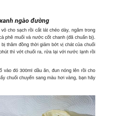
 xanh ngào đường
ỏ cho sạch rồi cắt lát chéo dày, ngâm trong
cà phê muối và nước cốt chanh (đã chuẩn bị).
bị thâm đồng thời giảm bớt vị chát của chuối
út thì vớt chuối ra, rửa lại với nước lạnh rồi
ổ vào đó 300ml dầu ăn, đun nóng lên rồi cho
thấy chuối chuyển sang màu hơi vàng, bạn hãy