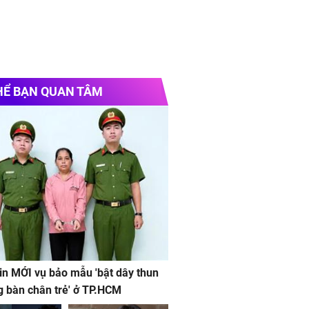
HỂ BẠN QUAN TÂM
in MỚI vụ bảo mẫu 'bật dây thun
g bàn chân trẻ' ở TP.HCM