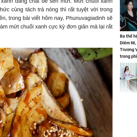
i xanh đắng chát để sên mứt. Mứt chuối xanh
hức cùng tách trà nóng thì rất tuyệt vời trong
hiên, trong bài viết hôm nay, Phunuvagiadinh sẽ
làm mứt chuối xanh cực kỳ đơn giản mà lại rất
Ba thế h
Diêm Ni
Trương V
trong ph
HH Mai 
Mua đồ hi
tặng em 
120 tỷ tr