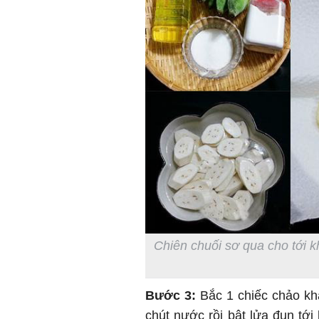
Chiên chuối sơ qua cho tới k
Bước 3:
Bắc 1 chiếc chảo kh
chút nước rồi bật lửa đun tới