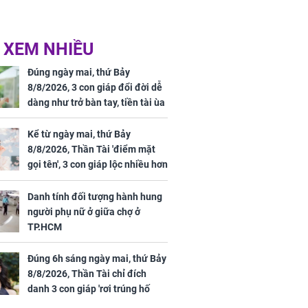
 XEM NHIỀU
Đúng ngày mai, thứ Bảy
8/8/2026, 3 con giáp đổi đời dễ
dàng như trở bàn tay, tiền tài ùa
tới, ngồi không lộc cũng đến,
phú quý theo tới già
Kể từ ngày mai, thứ Bảy
8/8/2026, Thần Tài 'điểm mặt
gọi tên', 3 con giáp lộc nhiều hơn
sông, tài vận sáng như trăng
Rằm, chính thức hết khổ
Danh tính đối tượng hành hung
người phụ nữ ở giữa chợ ở
TP.HCM
Đúng 6h sáng ngày mai, thứ Bảy
8/8/2026, Thần Tài chỉ đích
danh 3 con giáp 'rơi trúng hố
vàng', tiền bạc ùa về nhà 'như lũ