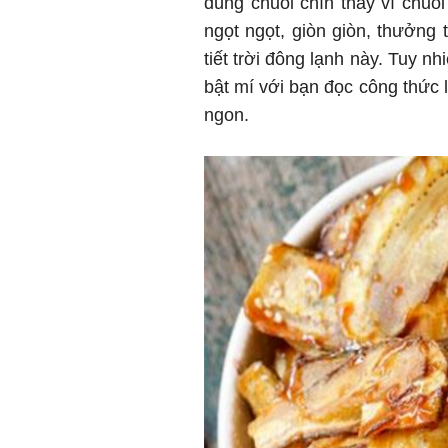
dùng chuối chín thay vì chuố
ngọt ngọt, giòn giòn, thưởng t
tiết trời đông lạnh này. Tuy n
bật mí với bạn đọc công thức 
ngon.