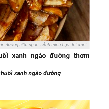
Danh tín
hành hu
nữ ở giữ
TP.HCM
o đường siêu ngon - Ảnh minh họa: Internet
uối xanh ngào đường thơm
chuối xanh ngào đường