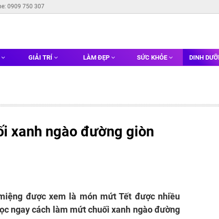
ne: 0909 750 307
G
GIẢI TRÍ
LÀM ĐẸP
SỨC KHỎE
DINH DƯ
i xanh ngào đường giòn
 miệng được xem là món mứt Tết được nhiều
học ngay cách làm mứt chuối xanh ngào đường