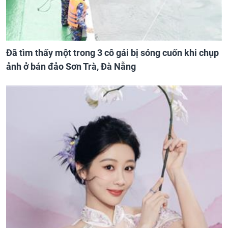
Đã tìm thấy một trong 3 cô gái bị sóng cuốn khi chụp
ảnh ở bán đảo Sơn Trà, Đà Nẵng