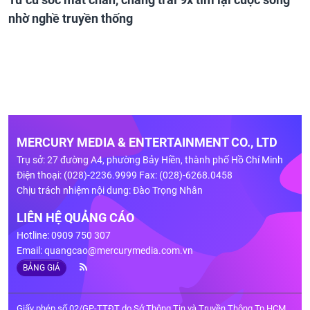
nhờ nghề truyền thống
MERCURY MEDIA & ENTERTAINMENT CO., LTD
Trụ sở: 27 đường A4, phường Bảy Hiền, thành phố Hồ Chí Minh
Điện thoại: (028)-2236.9999 Fax: (028)-6268.0458
Chịu trách nhiệm nội dung: Đào Trọng Nhân
LIÊN HỆ QUẢNG CÁO
Hotline: 0909 750 307
Email:
quangcao@mercurymedia.com.vn
BẢNG GIÁ
Giấy phép số 02/GP-TTĐT do Sở Thông Tin và Truyền Thông Tp.HCM