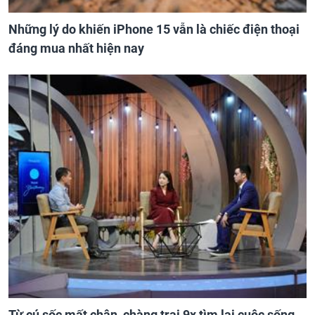
Những lý do khiến iPhone 15 vẫn là chiếc điện thoại
đáng mua nhất hiện nay
Từ cú sốc mất chân, chàng trai 9x tìm lại cuộc sống