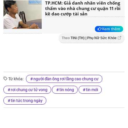
TP.HCM: Giả danh nhân viên chống
thấm vào nhà chung cư quận 11 rồi
kề dao cướp tài sản
Xem thêm
Theo
TiNi (TH) | Phụ Nữ Sức Khỏe
Từ khóa:
người đàn ông rơi tầng cao chung cư
rơi chung cư tử vong
tin nóng
tin mới
tin tức trong ngày