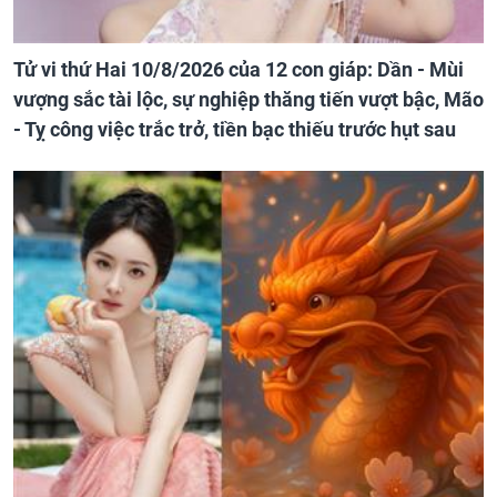
Tử vi thứ Hai 10/8/2026 của 12 con giáp: Dần - Mùi
vượng sắc tài lộc, sự nghiệp thăng tiến vượt bậc, Mão
- Tỵ công việc trắc trở, tiền bạc thiếu trước hụt sau