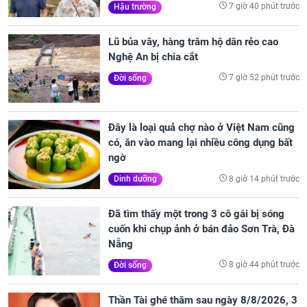
7 giờ 40 phút trước
Hậu trường
Lũ bủa vây, hàng trăm hộ dân rẻo cao
Nghệ An bị chia cắt
7 giờ 52 phút trước
Đời sống
Đây là loại quả chợ nào ở Việt Nam cũng
có, ăn vào mang lại nhiều công dụng bất
ngờ
8 giờ 14 phút trước
Dinh dưỡng
Đã tìm thấy một trong 3 cô gái bị sóng
cuốn khi chụp ảnh ở bán đảo Sơn Trà, Đà
Nẵng
8 giờ 44 phút trước
Đời sống
Thần Tài ghé thăm sau ngày 8/8/2026, 3