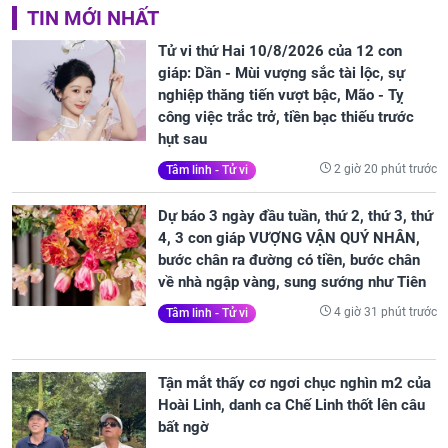
TIN MỚI NHẤT
Tử vi thứ Hai 10/8/2026 của 12 con
giáp: Dần - Mùi vượng sắc tài lộc, sự
nghiệp thăng tiến vượt bậc, Mão - Tỵ
công việc trắc trở, tiền bạc thiếu trước
hụt sau
2 giờ 20 phút trước
Tâm linh - Tử vi
Dự báo 3 ngày đầu tuần, thứ 2, thứ 3, thứ
4, 3 con giáp VƯỢNG VẬN QUÝ NHÂN,
bước chân ra đường có tiền, bước chân
về nhà ngập vàng, sung sướng như Tiên
4 giờ 31 phút trước
Tâm linh - Tử vi
Tận mắt thấy cơ ngơi chục nghìn m2 của
Hoài Linh, danh ca Chế Linh thốt lên câu
bất ngờ