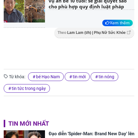
vụ án bé 10 tuổi: sẽ giải quyết sao
cho phù hợp quy định luật pháp
Xem thêm
Theo
Lam Lam (t/h) | Phụ Nữ Sức Khỏe
Từ khóa:
bé Hạo Nam
tin mới
tin nóng
tin tức trong ngày
TIN MỚI NHẤT
Đạo diễn 'Spider-Man: Brand New Day' lên