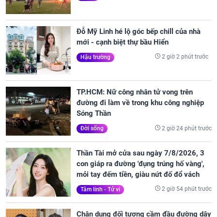
Đỗ Mỹ Linh hé lộ góc bếp chill của nhà
mới - cạnh biệt thự bầu Hiển
2 giờ 2 phút trước
Hậu trường
TP.HCM: Nữ công nhân tử vong trên
đường đi làm về trong khu công nghiệp
Sóng Thần
2 giờ 24 phút trước
Đời sống
Thần Tài mở cửa sau ngày 7/8/2026, 3
con giáp ra đường 'đụng trúng hố vàng',
mỏi tay đếm tiền, giàu nứt đố đổ vách
2 giờ 54 phút trước
Tâm linh - Tử vi
Chân dung đối tượng cầm đầu đường dây