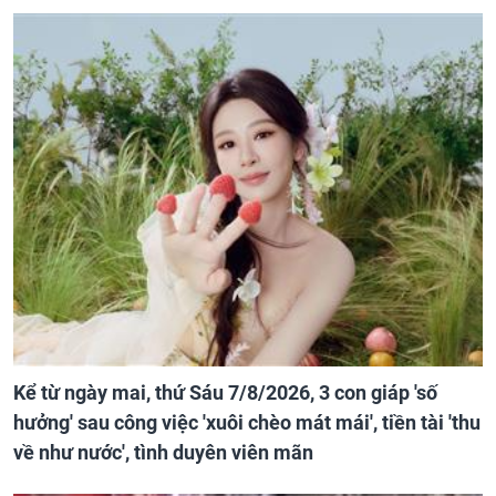
Kể từ ngày mai, thứ Sáu 7/8/2026, 3 con giáp 'số
hưởng' sau công việc 'xuôi chèo mát mái', tiền tài 'thu
về như nước', tình duyên viên mãn