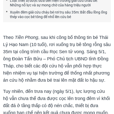
Loạt thiết bị được đưa đến hiện trường giải cứu cháu bé:
Những nỗ lực và sự mong chờ của hàng triệu người
Xuyên đêm giải cứu cháu bé rơi trụ sâu 35m: Bắt đầu lồng ống
thép vào cọc bê tông để nhổ lên cứu bé
Theo
Tiền Phong
, sau khi công bố thông tin bé Thái
Lý Hạo Nam (10 tuổi), rơi xuống trụ bê tông rỗng sâu
35m tại công trình cầu Rọc Sen tử vong. Sáng 5/1,
ông Đoàn Tấn Bửu – Phó Chủ tịch UBND tỉnh Đồng
Tháp, cho biết các đội cứu hộ vẫn phối hợp thực
hiện nhiệm vụ tại hiện trường để thống nhất phương
án cứu hộ nhằm đưa bé trai lên mặt đất lo hậu sự.
Tuy nhiên, đến trưa nay (ngày 5/1), lực lượng cứu
hộ vẫn chưa thể đưa được cọc lên trong đêm vì khối
đất đá ở tầng thấp có độ nén chắc, thiết bị đưa
xuống hạn chế nên kết quả chưa được mong muốn.