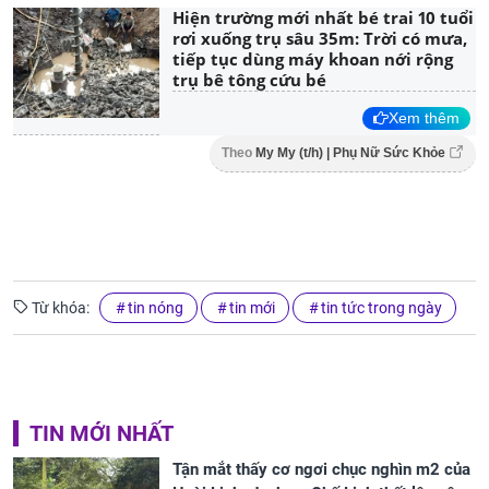
Hiện trường mới nhất bé trai 10 tuổi
rơi xuống trụ sâu 35m: Trời có mưa,
tiếp tục dùng máy khoan nới rộng
trụ bê tông cứu bé
Xem thêm
Theo
My My (t/h) | Phụ Nữ Sức Khỏe
Từ khóa:
tin nóng
tin mới
tin tức trong ngày
TIN MỚI NHẤT
Tận mắt thấy cơ ngơi chục nghìn m2 của