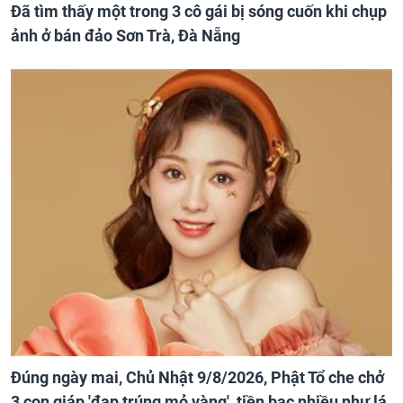
Đã tìm thấy một trong 3 cô gái bị sóng cuốn khi chụp
ảnh ở bán đảo Sơn Trà, Đà Nẵng
Đúng ngày mai, Chủ Nhật 9/8/2026, Phật Tổ che chở
3 con giáp 'đạp trúng mỏ vàng', tiền bạc nhiều như lá