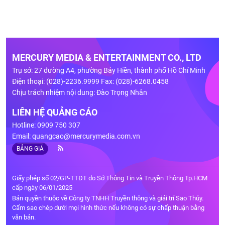
MERCURY MEDIA & ENTERTAINMENT CO., LTD
Trụ sở: 27 đường A4, phường Bảy Hiền, thành phố Hồ Chí Minh
Điện thoại: (028)-2236.9999 Fax: (028)-6268.0458
Chịu trách nhiệm nội dung: Đào Trọng Nhân
LIÊN HỆ QUẢNG CÁO
Hotline: 0909 750 307
Email:
quangcao@mercurymedia.com.vn
BẢNG GIÁ
Giấy phép số 02/GP-TTĐT do Sở Thông Tin và Truyền Thông Tp.HCM
cấp ngày 06/01/2025
Bản quyền thuộc về Công ty TNHH Truyền thông và giải trí Sao Thủy.
Cấm sao chép dưới mọi hình thức nếu không có sự chấp thuận bằng
văn bản.