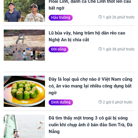
Hoài Linh, danh ca Chế Linh thốt lên câu
bất ngờ
1 giờ 26 phút trước
Hậu trường
Lũ bủa vây, hàng trăm hộ dân rẻo cao
Nghệ An bị chia cắt
1 giờ 38 phút trước
Đời sống
Đây là loại quả chợ nào ở Việt Nam cũng
có, ăn vào mang lại nhiều công dụng bất
ngờ
2 giờ 0 phút trước
Dinh dưỡng
Đã tìm thấy một trong 3 cô gái bị sóng
cuốn khi chụp ảnh ở bán đảo Sơn Trà, Đà
Nẵng