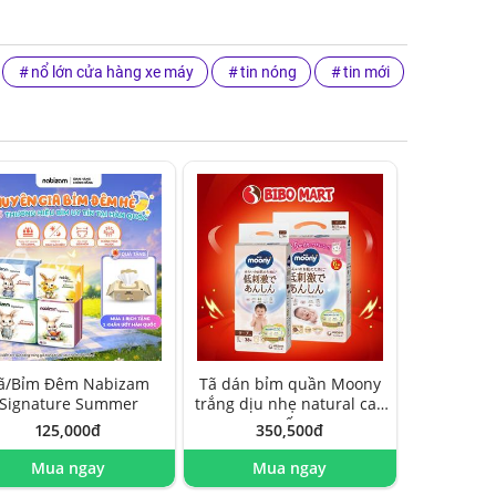
nổ lớn cửa hàng xe máy
tin nóng
tin mới
ã/Bỉm Đêm Nabizam
Tã dán bỉm quần Moony
Signature Summer
trắng dịu nhẹ natural cao
cấp
125,000đ
350,500đ
Mua ngay
Mua ngay