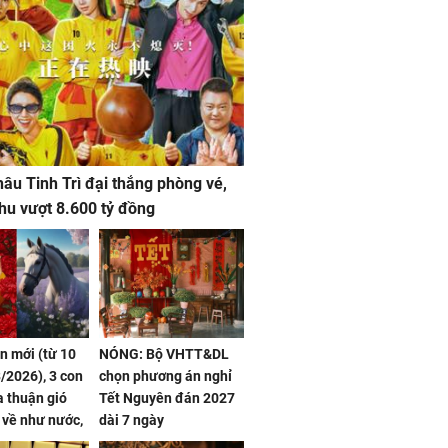
âu Tinh Trì đại thắng phòng vé,
hu vượt 8.600 tỷ đồng
ần mới (từ 10
NÓNG: Bộ VHTT&DL
/2026), 3 con
chọn phương án nghỉ
 thuận gió
Tết Nguyên đán 2027
n về như nước,
dài 7 ngày
 dư dả, Phú