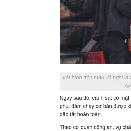
Vật hình tròn màu đỏ nghi là 
Ản
Ngay sau đó, cảnh sát có mặt 
phút đám cháy cơ bản được k
dập tắt hoàn toàn.
Theo cơ quan công an, vụ chá