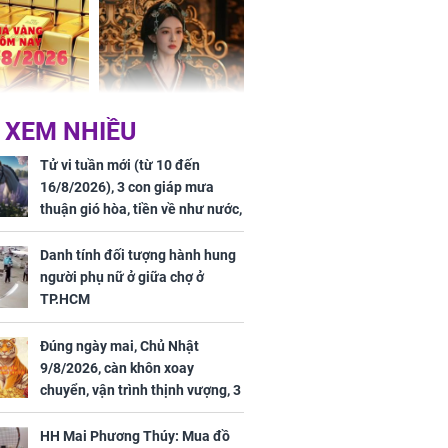
 Hoa, vận
ai sáng
 hôm nay,
'Bách Hoa Sát' vừa kết
 XEM NHIỀU
/2026: Tăng
thúc, Mạnh Tử Nghĩa
44 triệu
đã vướng tranh luận
Tử vi tuần mới (từ 10 đến
ợng
16/8/2026), 3 con giáp mưa
thuận gió hòa, tiền về như nước,
bạc vàng dư dả, Phú Quý Vinh
Hoa, vận trình khai sáng
Danh tính đối tượng hành hung
người phụ nữ ở giữa chợ ở
TP.HCM
Đúng ngày mai, Chủ Nhật
ngày cuối
9/8/2026, càn khôn xoay
âm lịch, 3 con
chuyển, vận trình thịnh vượng, 3
ng phát Tài
con giáp nhận phúc khí nhà trời,
 Quý trăm bề,
tình tiền đỏ như son, vận may
h Phượng
HH Mai Phương Thúy: Mua đồ