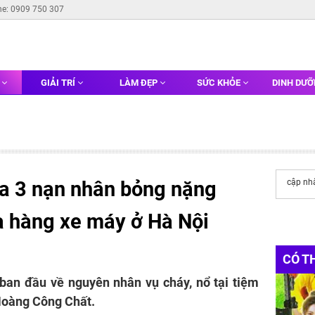
ne: 0909 750 307
G
GIẢI TRÍ
LÀM ĐẸP
SỨC KHỎE
DINH DƯ
ủa 3 nạn nhân bỏng nặng
cập nh
a hàng xe máy ở Hà Nội
CÓ T
 ban đầu về nguyên nhân vụ cháy, nổ tại tiệm
Hoàng Công Chất.