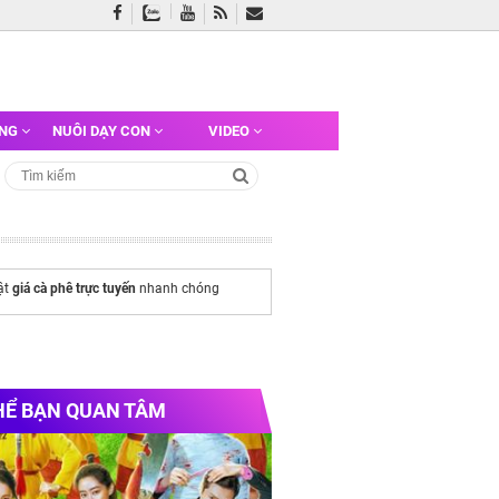
ỠNG
NUÔI DẠY CON
VIDEO
ật
giá cà phê trực tuyến
nhanh chóng
HỂ BẠN QUAN TÂM