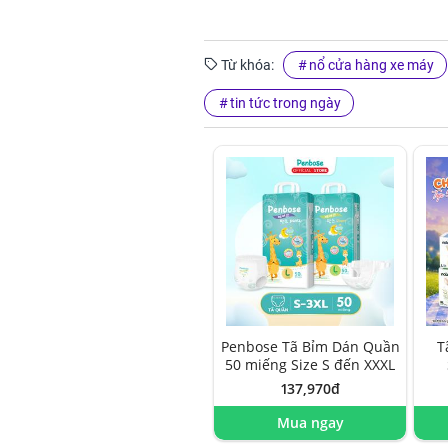
Từ khóa:
nổ cửa hàng xe máy
tin tức trong ngày
Penbose Tã Bỉm Dán Quần
T
50 miếng Size S đến XXXL
137,970đ
Mua ngay