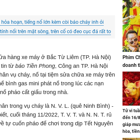
hỏa hoạn, tiếng nổ lớn kèm còi báo cháy inh ỏi
tính nổi trên mặt sông, trên cổ có đeo cục đá rất to
 cửa hàng xe máy ở Bắc Từ Liêm (TP. Hà Nội)
Phim Ch
doanh t
 tin từ
báo Tiền Phong
, Công an TP. Hà Nội
hân vụ cháy, nổ tại tiệm sửa chữa xe máy trên
 bình gas mini phát nổ trong lúc các nạn
nổ pháo cất giấu trong nhà.
hân trong vụ cháy là N. V. L. (quê Ninh Bình) -
Tử vi tu
t, cuối tháng 11/2022, T. V. T. và N. N. T. rủ
đến 16/8
ề tự cuốn pháo để chơi trong dịp Tết Nguyên
giáp mưa
hòa, tiề
bạc vàng