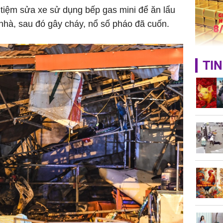
Quý Vinh
n tiệm sửa xe sử dụng bếp gas mini để ăn lẩu
trình kh
 nhà, sau đó gây cháy, nổ số pháo đã cuốn.
Giá vàng
TIN
ngày 8/8
vọt lên 1
đồng/lư
Trong 4 
tháng 6 
giáp vượ
Lộc, Phú
đổi mện