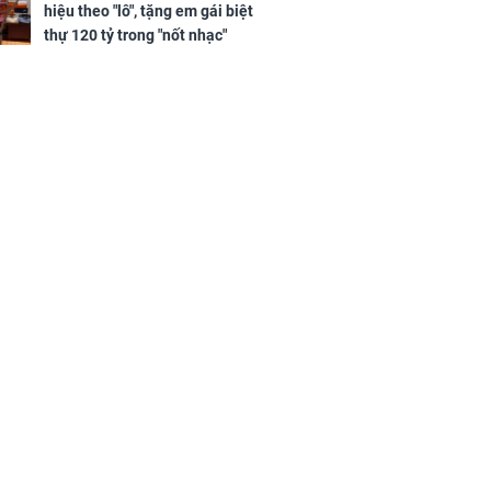
hanh thông
m trọn cơ
hiệu theo "lô", tặng em gái biệt
sộ
thự 120 tỷ trong "nốt nhạc"