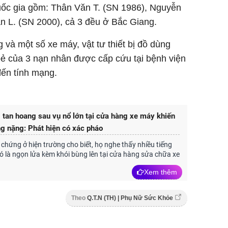
uốc gia gồm: Thân Văn T. (SN 1986), Nguyễn
n L. (SN 2000), cả 3 đều ở Bắc Giang.
và một số xe máy, vật tư thiết bị đồ dùng
ẻ của 3 nạn nhân được cấp cứu tại bệnh viện
đến tính mạng.
 tan hoang sau vụ nổ lớn tại cửa hàng xe máy khiến
g nặng: Phát hiện có xác pháo
hứng ở hiện trường cho biết, họ nghe thấy nhiều tiếng
đó là ngọn lửa kèm khói bùng lên tại cửa hàng sửa chữa xe
Xem thêm
Theo
Q.T.N (TH) | Phụ Nữ Sức Khỏe