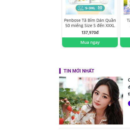
Penbose Tã Bỉm Dán Quần
T
50 miếng Size S đến XXXL
137,970đ
Mua ngay
TIN MỚI NHẤT
đ