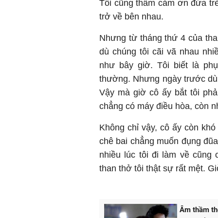
Tôi cũng thầm cảm ơn đứa trẻ 
trở về bên nhau.
Nhưng từ tháng thứ 4 của thai
dù chúng tôi cãi vã nhau nh
như bây giờ. Tôi biết là p
thường. Nhưng ngày trước dù t
Vậy mà giờ cô ấy bắt tôi ph
chẳng có máy điều hòa, còn nh
Không chỉ vậy, cô ấy còn khó
chê bai chẳng muốn đụng đũa.
nhiều lúc tôi đi làm về cũng
than thở tôi thật sự rất mệt. G
Âm thầm the