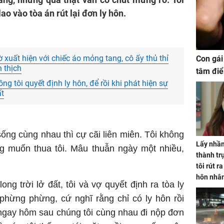
ao vào tòa án rút lại đơn ly hôn.
 xuất hiện với chiếc áo mỏng tang, cô ấy thủ thỉ
Con gái
h thịch
tâm điể
ng tôi quyết định ly hôn, để rồi khi phát hiện sự
ất
ng cùng nhau thì cự cãi liên miên. Tôi không
Lấy nhầm
g muốn thua tôi. Mâu thuẫn ngày một nhiều,
thành trụ
tôi rút r
hôn nhâ
ng trời lở đất, tôi và vợ quyết định ra tòa ly
 phừng phừng, cứ nghĩ rằng chỉ có ly hôn rồi
 ngay hôm sau chúng tôi cùng nhau đi nộp đơn