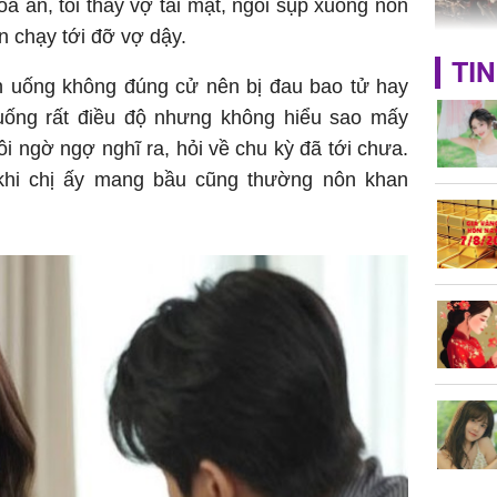
òa án, tôi thấy vợ tái mặt, ngồi sụp xuống nôn
 chạy tới đỡ vợ dậy.
TP.HCM:
TIN
tử vong 
ăn uống không đúng cử nên bị đau bao tử hay
làm về t
uống rất điều độ nhưng không hiểu sao mấy
nghiệp 
i ngờ ngợ nghĩ ra, hỏi về chu kỳ đã tới chưa.
 khi chị ấy mang bầu cũng thường nôn khan
Sau 00h
8/8/2026
giàu san
đổi đời 
dung có 
ngày càn
sung túc