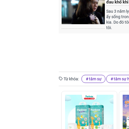
đau khổ khi
Sau 3 năm ly
ấy sống tron
kia. Do đó t
tôi.
Từ khóa:
tâm sự
tâm sự 