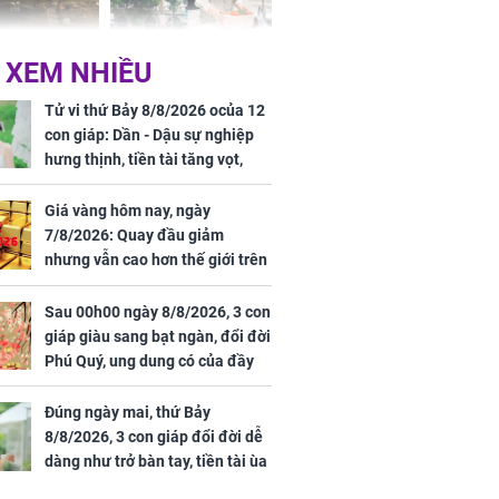
 Nữ công nhân
Đỗ Mỹ Linh hé lộ góc
 XEM NHIỀU
trên đường đi
bếp chill của nhà mới -
rong khu công
cạnh biệt thự bầu Hiển
Tử vi thứ Bảy 8/8/2026 ocủa 12
Sóng Thần
con giáp: Dần - Dậu sự nghiệp
hưng thịnh, tiền tài tăng vọt,
Mão - Thân công việc bất trắc,
tiền mất tật mang
Giá vàng hôm nay, ngày
7/8/2026: Quay đầu giảm
nhưng vẫn cao hơn thế giới trên
7 triệu đồng
Sau 00h00 ngày 8/8/2026, 3 con
00 ngày
giáp giàu sang bạt ngàn, đổi đời
, 3 con giáp
Phú Quý, ung dung có của đầy
g bạt ngàn,
nhà, ngày càng hưng thịnh sung
Phú Quý, ung
túc
của đầy nhà,
Đúng ngày mai, thứ Bảy
g hưng thịnh
8/8/2026, 3 con giáp đổi đời dễ
dàng như trở bàn tay, tiền tài ùa
tới, ngồi không lộc cũng đến,