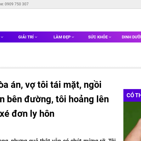
ne: 0909 750 307
G
GIẢI TRÍ
LÀM ĐẸP
SỨC KHỎE
DINH DƯ
a án, vợ tôi tái mặt, ngồi
CÓ T
n bên đường, tôi hoảng lên
i xé đơn ly hôn
ng, nhưng quả thật vẫn có chút mừng rỡ. Tôi