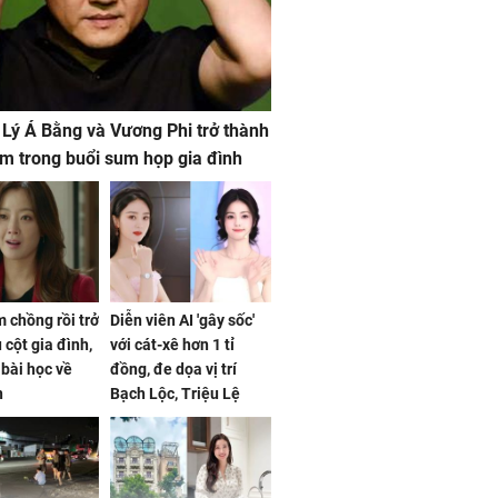
 Lý Á Bằng và Vương Phi trở thành
m trong buổi sum họp gia đình
 chồng rồi trở
Diễn viên AI 'gây sốc'
 cột gia đình,
với cát-xê hơn 1 tỉ
a bài học về
đồng, đe dọa vị trí
n
Bạch Lộc, Triệu Lệ
Dĩnh