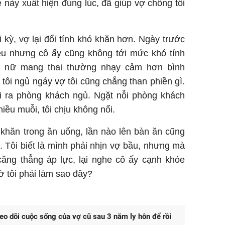
này xuất hiện đúng lúc, đã giúp vợ chồng tôi
 kỳ, vợ lại đổi tính khó khăn hơn. Ngày trước
iều nhưng cô ấy cũng không tới mức khó tính
hụ nữ mang thai thường nhạy cảm hơn bình
ôi ngủ ngáy vợ tôi cũng chẳng than phiền gì.
ải ra phòng khách ngủ. Ngặt nỗi phòng khách
iều muỗi, tôi chịu không nổi.
 khăn trong ăn uống, lần nào lên bàn ăn cũng
 Tôi biết là mình phải nhịn vợ bầu, nhưng mà
 căng thẳng áp lực, lại nghe cô ấy cạnh khóe
iờ tôi phải làm sao đây?
o dõi cuộc sống của vợ cũ sau 3 năm ly hôn để rồi