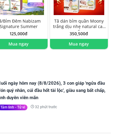
ã/Bỉm Đêm Nabizam
Tã dán bỉm quần Moony
Signature Summer
trắng dịu nhẹ natural cao
cấp
125,000đ
350,500đ
Mua ngay
Mua ngay
Cuối ngày hôm nay (8/8/2026), 3 con giáp 'ngửa đầu
ón quý nhân, cúi đầu hốt tài lộc', giàu sang bất chấp,
tình duyên viên mãn
32 phút trước
Tâm linh - Tử vi