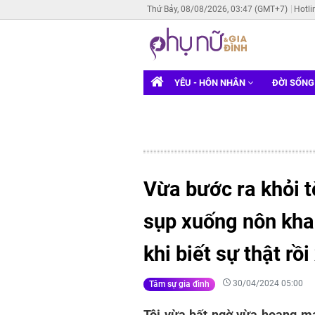
Thứ Bảy, 08/08/2026, 03:47 (GMT+7)
Hotli
YÊU - HÔN NHÂN
ĐỜI SỐN
Vừa bước ra khỏi tò
sụp xuống nôn kha
khi biết sự thật rồ
30/04/2024 05:00
Tâm sự gia đình
Tôi vừa bất ngờ vừa hoang ma