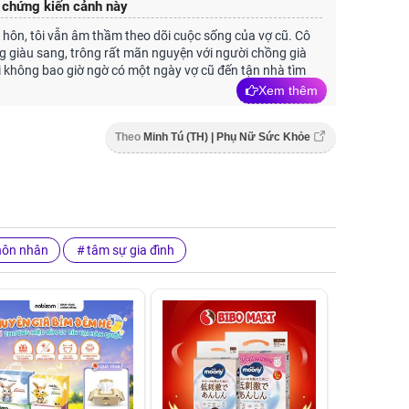
 chứng kiến cảnh này
 hôn, tôi vẫn âm thầm theo dõi cuộc sống của vợ cũ. Cô
g giàu sang, trông rất mãn nguyện với người chồng già
ôi không bao giờ ngờ có một ngày vợ cũ đến tận nhà tìm
Xem thêm
Theo
Minh Tú (TH) | Phụ Nữ Sức Khỏe
hôn nhân
tâm sự gia đình