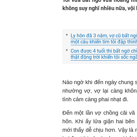
không suy nghĩ nhiều nữa, vội l
Ly hôn đã 3 năm, vợ cũ bất ngờ
một câu khiến tim tôi đập thìn
Con được 4 tuổi thì bất ngờ chồ
thật động trời khiến tôi sốc ng
Nào ngờ khi đến ngày chung số
nhường vợ, vợ lại càng khôn
tình cảm càng phai nhạt đi.
Đến một lần vợ chồng cãi vã lo
hôn. Khi ấy lửa giận hai bên
mới thấy dễ chịu hơn. Vậy là