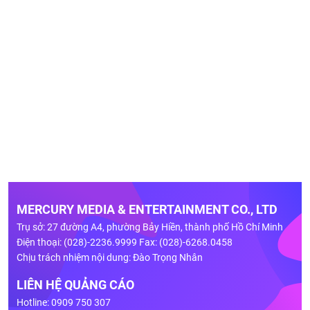
MERCURY MEDIA & ENTERTAINMENT CO., LTD
Trụ sở: 27 đường A4, phường Bảy Hiền, thành phố Hồ Chí Minh
Điện thoại: (028)-2236.9999 Fax: (028)-6268.0458
Chịu trách nhiệm nội dung: Đào Trọng Nhân
LIÊN HỆ QUẢNG CÁO
Hotline: 0909 750 307