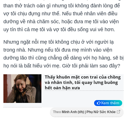
than thở trách oán gì nhưng tôi không đành lòng để
vợ tôi chịu đựng như thế. Nếu thuê nhân viên điều
dưỡng về nhà chăm sóc, hoặc đưa mẹ tôi vào viện
uy tín thì cả mẹ tôi và vợ tôi đều sống vui vẻ hơn.
Nhưng ngặt nỗi mẹ tôi không chịu ở với người lạ
trong nhà. Nhưng nếu tôi đưa mẹ mình vào viện
dưỡng lão thì cũng chẳng dễ dàng với họ hàng, sẽ bị
họ nói là bất hiếu với mẹ. Giờ tôi phải làm sao đây?
Thấy khuôn mặt con trai của chồng
và nhân tình, tôi quay lưng buông
hết oán hận xưa
Xem thêm
Theo
Minh Anh (t/h) | Phụ Nữ Sức Khỏe