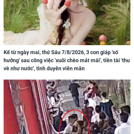
Kể từ ngày mai, thứ Sáu 7/8/2026, 3 con giáp 'số
hưởng' sau công việc 'xuôi chèo mát mái', tiền tài 'thu
về như nước', tình duyên viên mãn