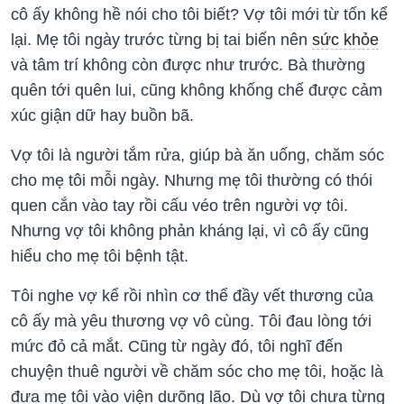
cô ấy không hề nói cho tôi biết? Vợ tôi mới từ tốn kể
lại. Mẹ tôi ngày trước từng bị tai biến nên
sức khỏe
và tâm trí không còn được như trước. Bà thường
quên tới quên lui, cũng không khống chế được cảm
xúc giận dữ hay buồn bã.
Vợ tôi là người tắm rửa, giúp bà ăn uống, chăm sóc
cho mẹ tôi mỗi ngày. Nhưng mẹ tôi thường có thói
quen cắn vào tay rồi cấu véo trên người vợ tôi.
Nhưng vợ tôi không phản kháng lại, vì cô ấy cũng
hiểu cho mẹ tôi bệnh tật.
Tôi nghe vợ kể rồi nhìn cơ thể đầy vết thương của
cô ấy mà yêu thương vợ vô cùng. Tôi đau lòng tới
mức đỏ cả mắt. Cũng từ ngày đó, tôi nghĩ đến
chuyện thuê người về chăm sóc cho mẹ tôi, hoặc là
đưa mẹ tôi vào viện dưõng lão. Dù vợ tôi chưa từng