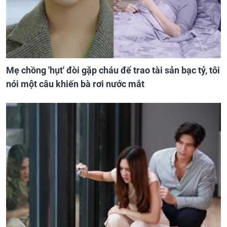
Mẹ chồng 'hụt' đòi gặp cháu để trao tài sản bạc tỷ, tôi
nói một câu khiến bà rơi nước mắt