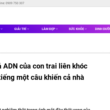
line: 0909 750 307
G
GIẢI TRÍ
LÀM ĐẸP
SỨC KHỎE
DINH DƯ
 ADN của con trai liên khóc
tiếng một câu khiến cả nhà
ét nghiệm thật trong ánh mắt đầy thất vọng của