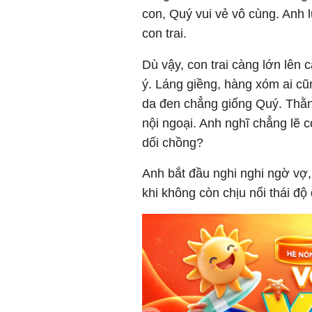
con, Quý vui vẻ vô cùng. Anh 
con trai.
Dù vậy, con trai càng lớn lên
ý. Láng giềng, hàng xóm ai cũ
da đen chẳng giống Quý. Thằn
nội ngoại. Anh nghĩ chẳng lẽ c
dối chồng?
Anh bắt đầu nghi nghi ngờ vợ,
khi không còn chịu nổi thái đ