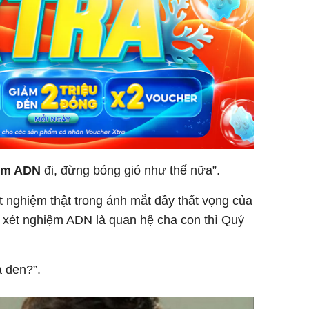
Tử vi th
7/8/2026
giáp: Dần
bạc đầy 
phát tri
Mão - Th
ệm ADN
đi, đừng bóng gió như thế nữa”.
đạm, mọi
công mỹ
t nghiệm thật trong ánh mắt đầy thất vọng của
ả xét nghiệm ADN là quan hệ cha con thì Quý
a đen?”.