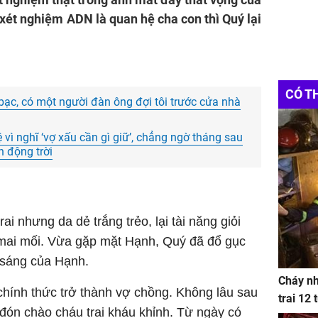
 xét nghiệm ADN là quan hệ cha con thì Quý lại
CÓ T
bạc, có một người đàn ông đợi tôi trước cửa nhà
 vì nghĩ ‘vợ xấu cần gì giữ’, chẳng ngờ tháng sau
n động trời
rai nhưng da dẻ trắng trẻo, lại tài năng giỏi
mai mối. Vừa gặp mặt Hạnh, Quý đã đổ gục
 sáng của Hạnh.
Cháy nh
chính thức trở thành vợ chồng. Không lâu sau
trai 12
 đón chào cháu trai kháu khỉnh. Từ ngày có