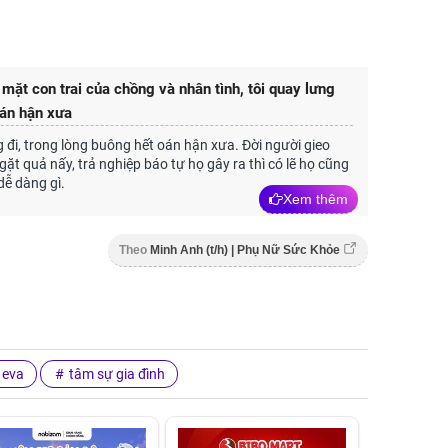
mặt con trai của chồng và nhân tình, tôi quay lưng
oán hận xưa
g đi, trong lòng buông hết oán hận xưa. Đời người gieo
gặt quả nấy, trả nghiệp báo tự họ gây ra thì có lẽ họ cũng
ễ dàng gì.
Xem thêm
Theo
Minh Anh (t/h) | Phụ Nữ Sức Khỏe
 eva
tâm sự gia đình