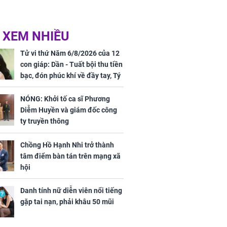
 XEM NHIỀU
Tử vi thứ Năm 6/8/2026 của 12
con giáp: Dần - Tuất bội thu tiền
bạc, đón phúc khí về đầy tay, Tý
- Mão công việc khó khăn, tiền
bạc đội nón ra đi
NÓNG: Khởi tố ca sĩ Phương
Diễm Huyền và giám đốc công
ty truyền thông
Chồng Hồ Hạnh Nhi trở thành
tâm điểm bàn tán trên mạng xã
hội
Danh tính nữ diễn viên nổi tiếng
gặp tai nạn, phải khâu 50 mũi