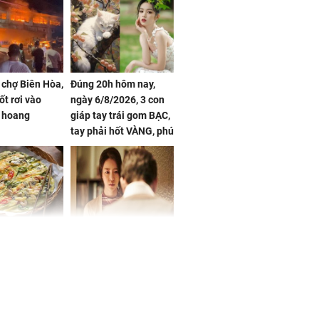
 chợ Biên Hòa,
Đúng 20h hôm nay,
ốt rơi vào
ngày 6/8/2026, 3 con
 hoang
giáp tay trái gom BẠC,
tay phải hốt VÀNG, phú
quý ngập nhà, của cải
chất đầy kho
ờ loại rau chỉ
Vừa ly hôn, vợ cũ sinh
 ở chợ lại có
đứa con giống mình
ng dụng tốt
như đúc nhưng bí mật
khỏe
phía sau gây sốc