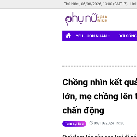
Thứ Năm, 06/08/2026, 13:00 (GMT+7)
Hot
YÊU - HÔN NHÂN
ĐỜI SỐN
Chồng nhìn kết quả
lớn, mẹ chồng lên 
chấn động
09/10/2024 19:30
Tâm sự Eva
Quý đem tóc của con trai đi x