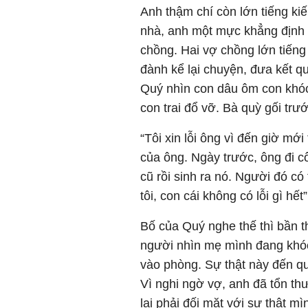
Anh thậm chí còn lớn tiếng ki
nhà, anh một mực khẳng định H
chồng. Hai vợ chồng lớn tiến
đành kể lại chuyện, đưa kết 
Quý nhìn con dâu ôm con khóc
con trai đổ vỡ. Bà quỳ gối trư
“Tôi xin lỗi ông vì đến giờ mới
của ông. Ngày trước, ông đi cô
cũ rồi sinh ra nó. Người đó có
tôi, con cái không có lỗi gì hết”
Bố của Quý nghe thế thì bần t
người nhìn mẹ mình đang khóc
vào phòng. Sự thật này đến qu
Vì nghi ngờ vợ, anh đã tổn t
lại phải đối mặt với sự thật mì