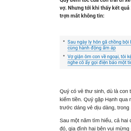
vợ. Nhưng tới khi thấy kết quả
trợn mắt không tin:
Sau ngày ly hôn gã chồng bội 
cùng hành động ấm áp
Vợ giận ôm con về ngoại, tôi kệ
nghe cô ấy gọi điện báo một ti
Quý có vẻ thư sinh, dù là con t
kiếm tiền. Quý gặp Hạnh qua 
trước dáng vẻ dịu dàng, trong
Sau một năm tìm hiểu, cả hai 
đó, gia đình hai bên vui mừng