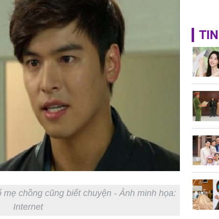
TIN
ố mẹ chồng cũng biết chuyện - Ảnh minh họa:
Internet