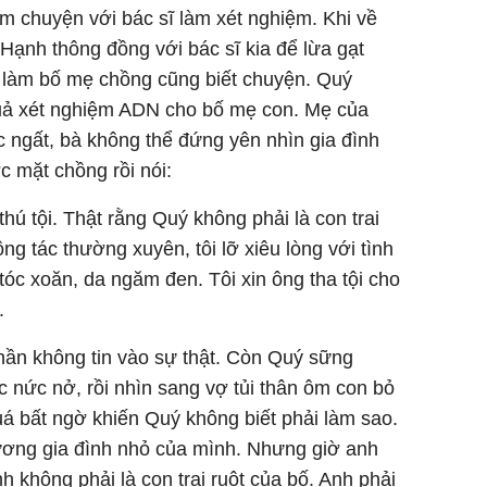
ếm chuyện với bác sĩ làm xét nghiệm. Khi về
ạnh thông đồng với bác sĩ kia để lừa gạt
g làm bố mẹ chồng cũng biết chuyện. Quý
quả xét nghiệm ADN cho bố mẹ con. Mẹ của
 ngất, bà không thể đứng yên nhìn gia đình
ớc mặt chồng rồi nói:
 thú tội. Thật rằng Quý không phải là con trai
ng tác thường xuyên, tôi lỡ xiêu lòng với tình
 tóc xoăn, da ngăm đen. Tôi xin ông tha tội cho
.
hần không tin vào sự thật. Còn Quý sững
 nức nở, rồi nhìn sang vợ tủi thân ôm con bỏ
á bất ngờ khiến Quý không biết phải làm sao.
hương gia đình nhỏ của mình. Nhưng giờ anh
nh không phải là con trai ruột của bố. Anh phải