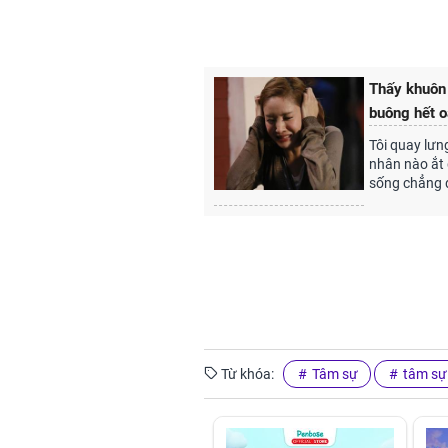
Thấy khuôn 
buông hết 
Tôi quay lưn
nhân nào ắt 
sống chẳng d
Từ khóa:
Tâm sự
tâm sự