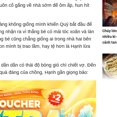
luôn cố gắng về nhà sớm để ôm ấp, hun hít
 càng không giống mình khiến Quý bắt đầu để
Cháy lớn
ng nhận ra vì thằng bé có mái tóc xoăn và làn
nhiều ki-
g bé cũng chẳng giống ai trong nhà hai bên
cảnh tan
on mình bị trao lầm, hay tệ hơn là Hạnh lừa
 dần dần có thái độ bóng gió chì chiết vợ. Đến
ộ quá đáng của chồng, Hạnh gằn giọng bảo:
Không ng
vài nghìn
nhiều cô
cho sức 